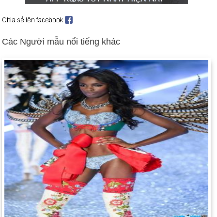
Vụ tai nạn máy bay Concorde giết chết 113 người ở gần Paris
(ngày 25 tháng 7).
Người Palestine và người Israel xung đột, được thúc đẩy bởi
Các Người mẫu nổi tiếng khác
chuyến thăm của nhà lãnh đạo cánh hữu Israel Ariel Sharon
tới thánh địa chung của người Do Thái / Hồi giáo; "Al Aksa
intifada" vẫn tiếp tục không suy giảm (ngày 30 tháng 9 và tiếp
theo).
Cuộc nổi dậy trên toàn quốc lật đổ tổng thống Nam Tư
Milosevic (ngày 5 tháng 10); Vojislav Kostunica tuyên thệ
nhậm chức tổng thống (ngày 7 tháng 10).
Hoa Kỳ các thủy thủ trên tàu khu trục Hải quân Cole chết trong
vụ nổ khủng bố ở Yemen (ngày 12 tháng 10).
Bệnh bò điên cảnh báo châu Âu (30 tháng 11 và tiếp theo).
Xem thêm: Đánh giá 2000 năm và 2000 từng tháng
Ngày sinh Nguyễn Thùy Vi (4-5) trong lịch sử
Ngày 4-5 năm 1626:
Tổng đốc người Hà Lan Peter Minuit đã