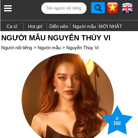
Ca sĩ
Hot girl
Diễn viên
Người mẫu
MỚI NHẤT
NGƯỜI MẪU NGUYỄN THÙY VI
Người nổi tiếng
>
Người mẫu
>
Nguyễn Thùy Vi
#
102