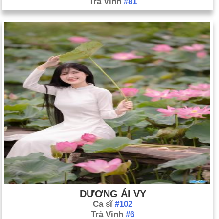
Trà Vinh
#81
DƯƠNG ÁI VY
Ca sĩ
#102
Trà Vinh
#6