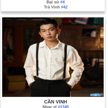
Đại sứ
#4
Trà Vinh
#42
CẦN VINH
Nhạc sĩ
#1245