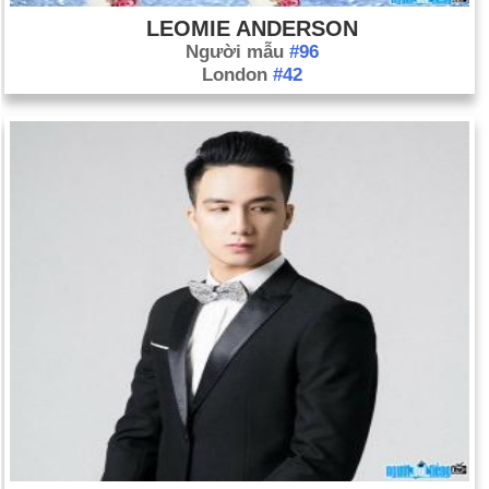
đổ bộ vào Manhattan, nơi sau này ông ta mua lại với giá 24 đô
LEOMIE ANDERSON
la bằng vải và cúc đồng.
Người mẫu
#96
Ngày 4-5 năm 1886:
Bạo loạn ở Quảng trường Haymarket đã
London
#42
nổ ra do một cuộc biểu tình lao động.
Ngày 4-5 năm 1932:
Kẻ thù số một của công chúng, Al
Capone, đã bị bỏ tù vì trốn thuế.
Ngày 4-5 năm 1959:
Lễ trao giải Grammy đầu tiên đã được tổ
chức.
Ngày 4-5 năm 1961:
Các nhà hoạt động dân quyền, được gọi
là "những người tự do", đã rời Washington, DC để đến New
Orleans.
Ngày 4-5 năm 1970:
Bốn sinh viên Đại học Bang Kent đã bị
các thành viên Vệ binh Quốc gia bắn hạ trong một cuộc biểu
tình chống Chiến tranh Việt Nam.
Ngày 4-5 năm 1998:
Unabomber, Ted Kaczynski, bị kết án 4
tù chung thân cộng 30 năm vì hàng loạt vụ đánh bom khiến 3
người thiệt mạng và 23 người bị thương.