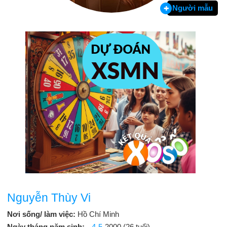
Người mẫu
Nguyễn Thùy Vi
Nơi sống/ làm việc:
Hồ Chí Minh
Ngày tháng năm sinh:
4-5
-2000 (26 tuổi)