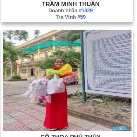
TRẦM MINH THUẦN
Doanh nhân
#1329
Trà Vinh
#59
CÔ THOA PHÙ THỦY