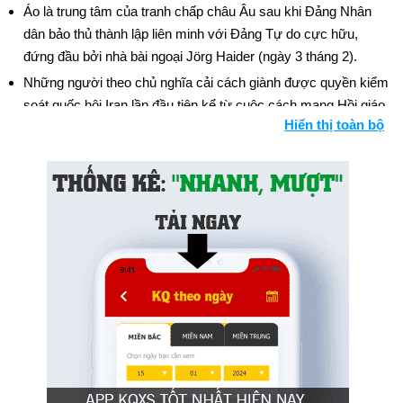
Áo là trung tâm của tranh chấp châu Âu sau khi Đảng Nhân
dân bảo thủ thành lập liên minh với Đảng Tự do cực hữu,
đứng đầu bởi nhà bài ngoại Jörg Haider (ngày 3 tháng 2).
Những người theo chủ nghĩa cải cách giành được quyền kiểm
soát quốc hội Iran lần đầu tiên kể từ cuộc cách mạng Hồi giáo
Hiển thị toàn bộ
năm 1979 (ngày 26 tháng 2).
Việc quản lý Bắc Ireland được chuyển giao qua lại giữa Anh và
quốc hội Bắc Ireland mới thành lập; tranh chấp lớn về việc IRA
từ chối giải giáp vũ khí (từ tháng 2 đến tháng 5).
Cựu tổng thống Indonesia Suharto bị quản thúc tại gia, bị buộc
tội tham nhũng và lạm dụng quyền lực (ngày 29 tháng 5).
Các tổng thống của Triều Tiên và Hàn Quốc ký hiệp định hòa
bình và ít nhất là về mặt biểu tượng, chấm dứt nửa thế kỷ đối
kháng (ngày 13 tháng 6).
Vicente Fox Quesada được bầu làm tổng thống Mexico, chấm
dứt 71 năm độc đảng cầm quyền của Đảng Cách mạng Thể
chế (PRI) (ngày 2 tháng 7).