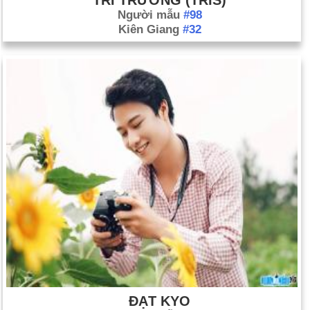
Người mẫu
#98
Kiên Giang
#32
ĐẠT KYO