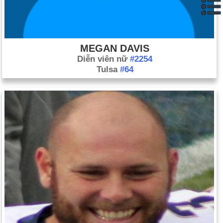
MEGAN DAVIS
Diễn viên nữ
#2254
Tulsa
#64