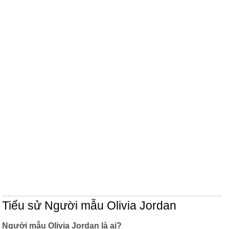
Tiểu sử Người mẫu Olivia Jordan
Người mẫu Olivia Jordan là ai?