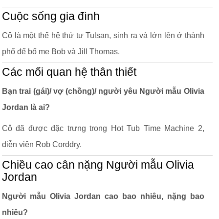
Cuộc sống gia đình
Cô là một thế hệ thứ tư Tulsan, sinh ra và lớn lên ở thành
phố để bố mẹ Bob và Jill Thomas.
Các mối quan hệ thân thiết
Bạn trai (gái)/ vợ (chồng)/ người yêu Người mẫu Olivia
Jordan là ai?
Cô đã được đặc trưng trong Hot Tub Time Machine 2,
diễn viên Rob Corddry.
Chiều cao cân nặng Người mẫu Olivia
Jordan
Người mẫu Olivia Jordan cao bao nhiêu, nặng bao
nhiêu?