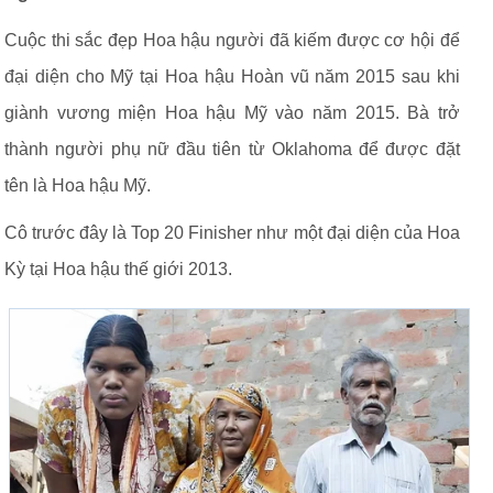
Cuộc thi sắc đẹp Hoa hậu người đã kiếm được cơ hội để
đại diện cho Mỹ tại Hoa hậu Hoàn vũ năm 2015 sau khi
giành vương miện Hoa hậu Mỹ vào năm 2015. Bà trở
thành người phụ nữ đầu tiên từ Oklahoma để được đặt
tên là Hoa hậu Mỹ.
Cô trước đây là Top 20 Finisher như một đại diện của Hoa
Kỳ tại Hoa hậu thế giới 2013.