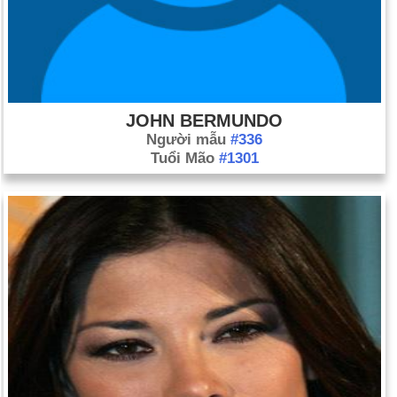
Ngày 28-9 năm 1972:
Nhật Bản và Trung Quốc Cộng sản
đồng ý thiết lập lại quan hệ ngoại giao.
Ngày 28-9 năm 1989:
Cựu Tổng thống Philippines Ferdinand
E. Marcos chết khi sống lưu vong ở Hawaii.
Ngày 28-9 năm 1991:
Nhạc Jazz vĩ đại Miles Davis đã chết.
JOHN BERMUNDO
Ngày 28-9 năm 2003:
Althea Gibson, tay vợt người Mỹ gốc
Người mẫu
#336
Phi đầu tiên vô địch Wimbledon, đã qua đời.
Tuổi Mão
#1301