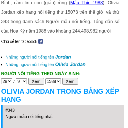
Bình, cầm tinh con (giáp) rồng (
Mậu Thìn 1988
). Olivia
Jordan xếp hạng nổi tiếng thứ 15073 trên thế giới và thứ
343 trong danh sách Người mẫu nổi tiếng. Tổng dân số
của Hoa Kỳ năm 1988 vào khoảng 244,498,982 người.
Jordan
Những người nổi tiếng tên
Olivia Jordan
Những người nổi tiếng tên
NGƯỜI NỔI TIẾNG THEO NGÀY SINH:
/
OLIVIA JORDAN TRONG BẢNG XẾP
HẠNG
#343
Người mẫu nổi tiếng nhất