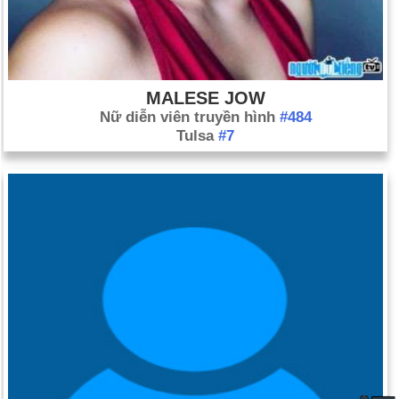
MALESE JOW
Nữ diễn viên truyền hình
#484
Tulsa
#7