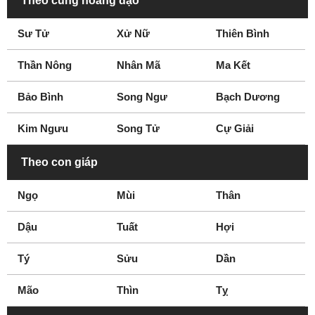
Theo cung hoàng đạo
Sư Tử
Xử Nữ
Thiên Bình
Thần Nông
Nhân Mã
Ma Kết
Bảo Bình
Song Ngư
Bạch Dương
Kim Ngưu
Song Tử
Cự Giải
Theo con giáp
Ngọ
Mùi
Thân
Dậu
Tuất
Hợi
Tý
Sửu
Dần
Mão
Thìn
Tỵ