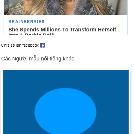
Ngày sinh Olivia Jordan (28-9) trong lịch sử
Ngày 28-9 năm 1542:
Nhà thám hiểm nổi tiếng với 2 quốc tịch
Bồ Đào Nha và Tây Ban Nha, Juan Rodríguez Cabrillo đã đổ
bộ vào vùng đất San Diego ngày nay.
Ngày 28-9 năm 1781:
Chiến dịch "Cách mạng Hoa Kỳ" kết
thúc tại Yorktown Heights, Virginia.
Ngày 28-9 năm 1920:
Tám cầu thủ của Chicago White Sox đã
Các Người mẫu nổi tiếng khác
bị truy tố vì đã cố định giải World Series 1919 trong "vụ bê bối
Black Sox".
Ngày 28-9 năm 1924:
Hai máy bay của Quân đội Hoa Kỳ đã
hạ cánh xuống Seattle sau khi hoàn thành chuyến bay vòng
quanh thế giới đầu tiên trong 175 ngày.
Ngày 28-9 năm 1939:
Một hiệp định Đức-Liên Xô đã phân chia
Ba Lan giữa Đức Quốc xã và Liên Xô.
Ngày 28-9 năm 1967:
Walter Washington trở thành thị trưởng
đầu tiên của Đặc khu Columbia.