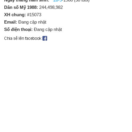
Dân số Mỹ 1988:
244,498,982
XH chung:
#15073
Email:
Đang cập nhật
Số điện thoại:
Đang cập nhật