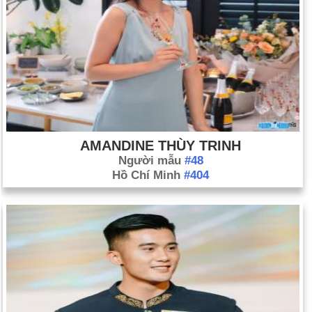
Ngày 18-10 năm 1968:
Ủy ban Olympic Hoa Kỳ đã đình chỉ
hai vận động viên da đen vì đã chào "quyền lực đen" trong buổi
lễ chiến thắng tại các trận đấu ở Thành phố Mexico.
Ngày 18-10 năm 2011:
Gilad Shalit, một binh sĩ Israel 25 tuổi,
được thả sau khi bị Hamas giam giữ hơn 5 năm. Anh ta được
đổi lấy 1.000 tù nhân Palestine. Shalit đã bị giam giữ ở Gaza
kể từ khi các chiến binh Palestine bắt cóc anh ta vào năm
2006.
AMANDINE THÙY TRINH
Người mẫu
#48
Hồ Chí Minh
#404