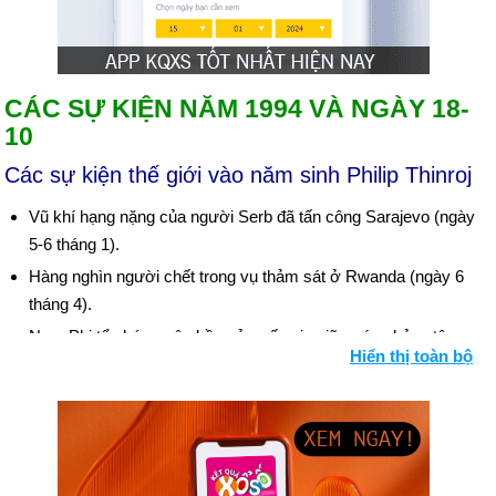
CÁC SỰ KIỆN NĂM 1994 VÀ NGÀY 18-
10
Các sự kiện thế giới vào năm sinh Philip Thinroj
Vũ khí hạng nặng của người Serb đã tấn công Sarajevo (ngày
5-6 tháng 1).
Hàng nghìn người chết trong vụ thảm sát ở Rwanda (ngày 6
tháng 4).
Nam Phi tổ chức cuộc bầu cử quốc gia giữa các chủng tộc
Hiển thị toàn bộ
đầu tiên (ngày 29 tháng 4); Nelson Mandela được bầu làm
Tổng thống.
Israel ký hiệp ước với người Palestine (ngày 4 tháng 5), hiệp
ước hòa bình với Jordan (ngày 17 tháng 10).
IRA tuyên bố ngừng bắn ở Bắc Ireland (ngày 31 tháng 8).