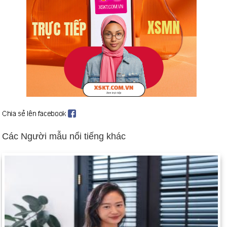
Những người theo đạo Tin lành Ulster tuyên bố ngừng bắn
(ngày 13 tháng 10).
Aristide trở lại Haiti (ngày 4 tháng 10), thành lập Chính phủ với
Thủ tướng và Nội các đầy đủ (ngày 9 tháng 11).
Hoa Kỳ cử lực lượng đến Vịnh Ba Tư (ngày 7 tháng 10).
Người Nga tấn công Cộng hòa Chechnya ly khai (ngày 11
tháng 12 và tiếp theo).
Ngày sinh Philip Thinroj (18-10) trong lịch sử
Ngày 18-10 năm 1685:
Vua Louis XIV của Pháp thu hồi Sắc
Các Người mẫu nổi tiếng khác
lệnh Nantes.
Ngày 18-10 năm 1767:
Đường Mason-Dixon chia ranh giới
giữa Maryland và Pennsylvania, đã đạt được thỏa thuận.
Ngày 18-10 năm 1867:
Hoa Kỳ chiếm Alaska từ Nga.
Ngày 18-10 năm 1912:
Chiến tranh Balkan lần thứ nhất nổ ra.
Ngày 18-10 năm 1931:
Nhà phát minh Thomas Alva Edison
qua đời ở West Orange, N.J., ở tuổi 84.