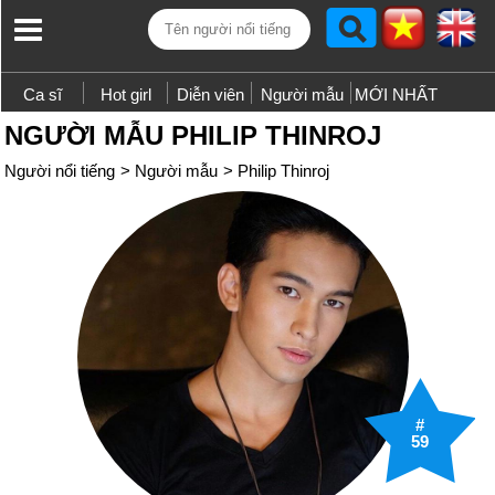
Ca sĩ
Hot girl
Diễn viên
Người mẫu
MỚI NHẤT
NGƯỜI MẪU PHILIP THINROJ
Người nổi tiếng
>
Người mẫu
>
Philip Thinroj
#
59