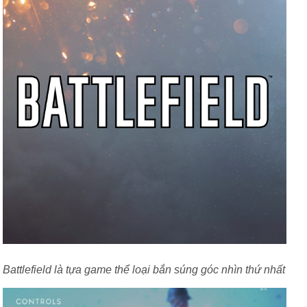
Battlefield là tựa game thể loại bắn súng góc nhìn thứ nhất