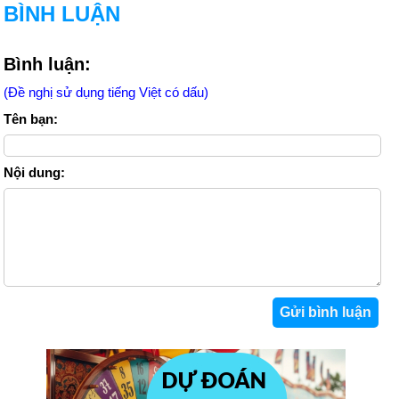
BÌNH LUẬN
Bình luận:
(Đề nghị sử dụng tiếng Việt có dấu)
Tên bạn:
Nội dung: