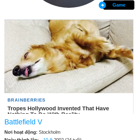
Game
Battlefield V
Nơi hoạt động:
Stockholm
Ngày thành lập:
10-9
-2002 (24 tuổi)