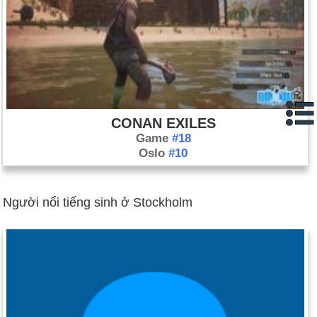
CONAN EXILES
Game
#18
Oslo
#10
Người nổi tiếng sinh ở Stockholm