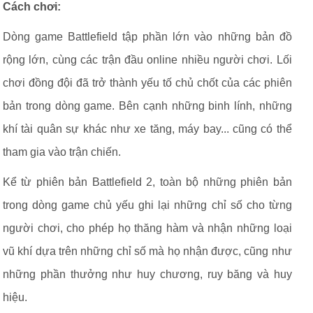
Cách chơi:
Dòng game Battlefield tập phần lớn vào những bản đồ
rộng lớn, cùng các trận đầu online nhiều người chơi. Lối
chơi đồng đội đã trở thành yếu tố chủ chốt của các phiên
bản trong dòng game. Bên cạnh những binh lính, những
khí tài quân sự khác như xe tăng, máy bay... cũng có thể
tham gia vào trận chiến.
Kể từ phiên bản Battlefield 2, toàn bộ những phiên bản
trong dòng game chủ yếu ghi lại những chỉ số cho từng
người chơi, cho phép họ thăng hàm và nhận những loại
vũ khí dựa trên những chỉ số mà họ nhận được, cũng như
những phần thưởng như huy chương, ruy băng và huy
hiệu.