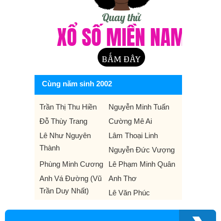
Cùng năm sinh 2002
Trần Thị Thu Hiền
Nguyễn Minh Tuấn
Đỗ Thùy Trang
Cường Mê Ai
Lê Như Nguyên
Lâm Thoại Linh
Thành
Nguyễn Đức Vượng
Phùng Minh Cương
Lê Phạm Minh Quân
Anh Vá Đường (Vũ
Anh Thơ
Trần Duy Nhất)
Lê Văn Phúc