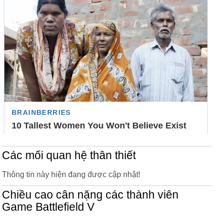
Các mối quan hệ thân thiết
Thông tin này hiện đang được cập nhật!
Chiều cao cân nặng các thành viên
Game Battlefield V