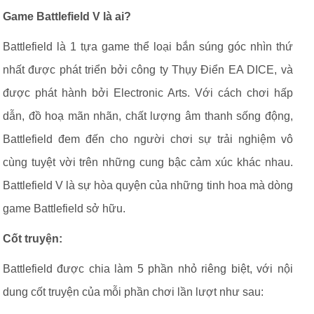
Game Battlefield V là ai?
Battlefield là 1 tựa game thể loại bắn súng góc nhìn thứ
nhất được phát triển bởi công ty Thụy Điển EA DICE, và
được phát hành bởi Electronic Arts. Với cách chơi hấp
dẫn, đồ hoạ mãn nhãn, chất lượng âm thanh sống động,
Battlefield đem đến cho người chơi sự trải nghiệm vô
cùng tuyệt vời trên những cung bậc cảm xúc khác nhau.
Battlefield V là sự hòa quyện của những tinh hoa mà dòng
game Battlefield sở hữu.
Cốt truyện:
Battlefield được chia làm 5 phần nhỏ riêng biệt, với nội
dung cốt truyện của mỗi phần chơi lần lượt như sau: