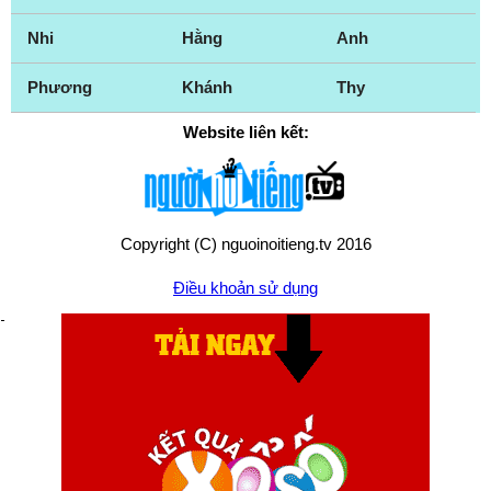
Nhi
Hằng
Anh
Phương
Khánh
Thy
Website liên kết:
Copyright (C) nguoinoitieng.tv 2016
Điều khoản sử dụng
Chính sách quyền riêng tư
Liên hệ:
mail.nguoinoitieng.tv@gmail.com