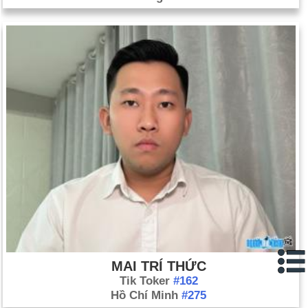
MAI TRÍ THỨC
Tik Toker
#162
Hồ Chí Minh
#275