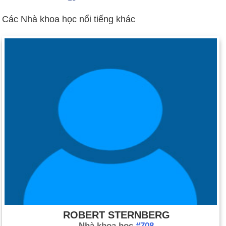
Ngày 24-12 năm 1814:
Cuộc chiến giữa Anh và Hoa kỳ(1982)
được kết thúc với việc ký kết Hiệp ước Ghent.
Các Nhà khoa học nổi tiếng khác
Ngày 24-12 năm 1818:
Bài hát "Silent Night" được ra đời bởi
Franz Joseph Gruber.
Ngày 24-12 năm 1865:
Ku Klux Klan được thành lập ở
Pulaski, Tennessee.
Ngày 24-12 năm 1871:
Vở opera Aida của Giuseppe Verdi
được công chiếu lần đầu ở Cairo, Ai Cập, khi khai trương kênh
đào Suez.
Ngày 24-12 năm 1943:
Tướng Dwight Eisenhower được Tổng
thống Franklin Roosevelt bổ nhiệm làm tư lệnh tối cao của Lực
lượng Đồng minh.
Ngày 24-12 năm 1992:
Tổng thống Bush ân xá cho cựu Bộ
trưởng Quốc phòng Caspar Weinberger và 5 người khác trong
vụ bê bối Iran-Contra.
ROBERT STERNBERG
Nhà khoa học
#708