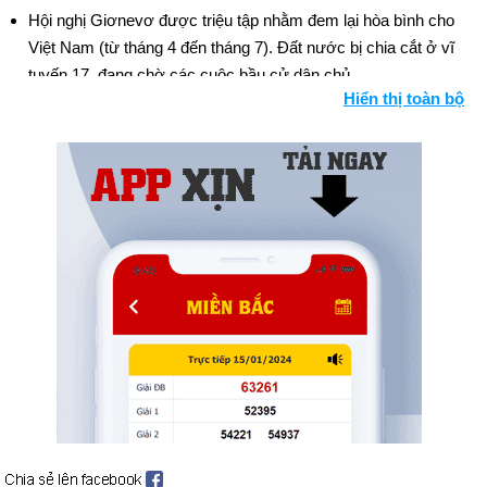
Hội nghị Giơnevơ được triệu tập nhằm đem lại hòa bình cho
Việt Nam (từ tháng 4 đến tháng 7). Đất nước bị chia cắt ở vĩ
tuyến 17, đang chờ các cuộc bầu cử dân chủ.
Hiển thị toàn bộ
Điện Biên Phủ, tiền đồn quân sự của Pháp tại Việt Nam, rơi
vào tay Việt Minh (ngày 7 tháng 5). Bối cảnh: Chiến tranh Việt
Nam
Hiệp ước phòng thủ tập thể 8 nước Đông Nam Á (thành lập
SEATO) được ký kết tại Manila (ngày 8 tháng 9).
Các hiệp định Paris trao chủ quyền và thừa nhận Tây Đức cho
NATO và Liên minh Tây Âu (ngày 23 tháng 10; có hiệu lực vào
tháng 5 năm 1955).
Chiến tranh giành độc lập của Algeria chống lại Pháp bắt đầu
(ngày 31 tháng 10).
Ngày sinh Gregory S. Paul (24-12) trong lịch sử
Ngày 24-12 năm 1524:
Nhà thám hiểm vĩ đại người Bồ Đào
Nha Vasco da Gama qua đời ở Cochin, Ấn Độ.