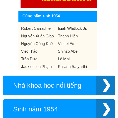
Cùng năm sinh 1954
Robert Carradine
Isiah Whitlock Jr.
Nguyễn Xuân Giao
Thanh Hiền
Nguyễn Công Khế
Viettel Fc
Việt Thảo
Shinzo Abe
Trần Đức
Lê Mai
Jackie Liên Phạm
Kailash Satyarthi
Nhà khoa học nổi tiếng
Sinh năm 1954