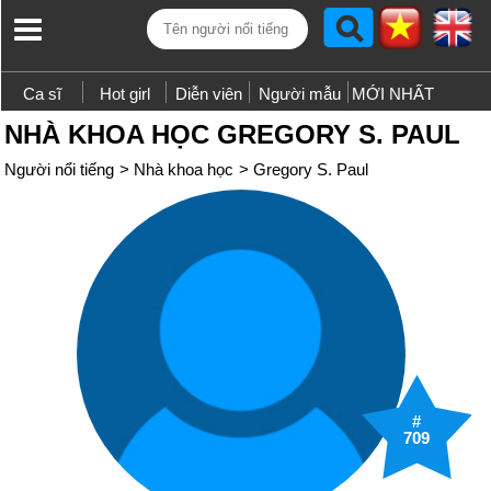
Ca sĩ
Hot girl
Diễn viên
Người mẫu
MỚI NHẤT
NHÀ KHOA HỌC GREGORY S. PAUL
Người nổi tiếng
>
Nhà khoa học
>
Gregory S. Paul
#
709