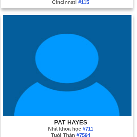
Cincinnati
#115
PAT HAYES
Nhà khoa học
#711
Tuổi Thân
#7594