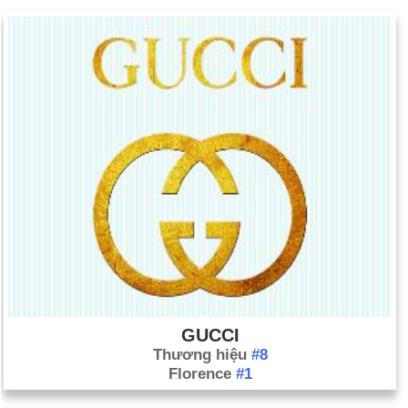
GUCCI
Thương hiệu
#8
Florence
#1