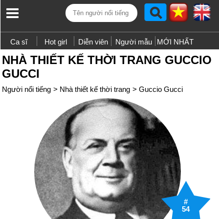
Ca sĩ
Hot girl
Diễn viên
Người mẫu
MỚI NHẤT
NHÀ THIẾT KẾ THỜI TRANG GUCCIO
GUCCI
Người nổi tiếng
>
Nhà thiết kế thời trang
>
Guccio Gucci
#
54