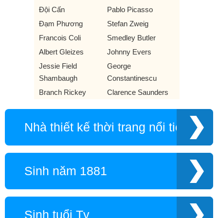
Đội Cấn
Pablo Picasso
Đạm Phương
Stefan Zweig
Francois Coli
Smedley Butler
Albert Gleizes
Johnny Evers
Jessie Field
George
Shambaugh
Constantinescu
Branch Rickey
Clarence Saunders
Nhà thiết kế thời trang nổi tiếng
Sinh năm 1881
Sinh tuổi Tỵ