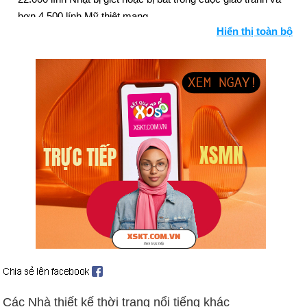
hơn 4.500 lính Mỹ thiệt mạng.
Hiển thị toàn bộ
Ngày 26-3 năm 1971:
Đông Pakistan tuyên bố độc lập, lấy tên
là Bangladesh.
Ngày 26-3 năm 1979:
Trong một buổi lễ tại Nhà Trắng, Tổng
thống Sadat của Ai Cập và Thủ tướng Begin của Israel đã ký
hiệp ước hòa bình chấm dứt 30 năm chiến tranh giữa hai
nước.
Ngày 26-3 năm 1982:
Lễ động thổ Đài tưởng niệm Cựu chiến
binh Việt Nam diễn ra tại thủ đô Washington.
Ngày 26-3 năm 2000:
Vladimir Putin được bầu làm tổng thống
Nga.
Các Nhà thiết kế thời trang nổi tiếng khác