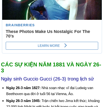
CÁC SỰ KIỆN NĂM 1881 VÀ NGÀY 26-
3
Ngày sinh Guccio Gucci (26-3) trong lịch sử
Ngày 26-3 năm 1827:
Nhà soạn nhạc vĩ đại Ludwig van
Beethoven qua đời ở tuổi 56 tại Vienna, Áo.
Ngày 26-3 năm 1945:
Trận chiến Iwo Jima kết thúc; khoảng
22.000 lính Nhật bị giết hoặc bị bắt trong cuộc giao tranh và