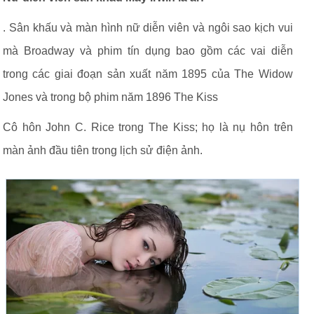
. Sân khấu và màn hình nữ diễn viên và ngôi sao kịch vui
mà Broadway và phim tín dụng bao gồm các vai diễn
trong các giai đoạn sản xuất năm 1895 của The Widow
Jones và trong bộ phim năm 1896 The Kiss
Cô hôn John C. Rice trong The Kiss; họ là nụ hôn trên
màn ảnh đầu tiên trong lịch sử điện ảnh.