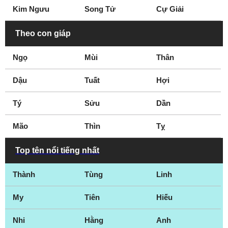
Kim Ngưu
Song Tử
Cự Giải
Theo con giáp
Ngọ
Mùi
Thân
Dậu
Tuất
Hợi
Tý
Sửu
Dần
Mão
Thìn
Tỵ
Top tên nổi tiếng nhất
Thành
Tùng
Linh
My
Tiên
Hiếu
Nhi
Hằng
Anh