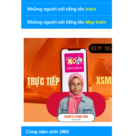
Những người nổi tiếng tên
Irwin
Những người nổi tiếng tên
May Irwin
Cùng năm sinh 1862