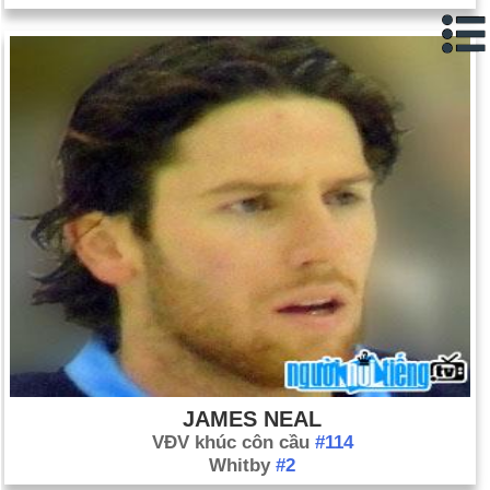
JAMES NEAL
VĐV khúc côn cầu
#114
Whitby
#2