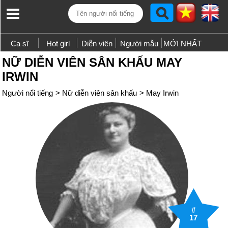
Ca sĩ
Hot girl
Diễn viên
Người mẫu
MỚI NHẤT
NỮ DIỄN VIÊN SÂN KHẤU MAY
IRWIN
Người nổi tiếng
>
Nữ diễn viên sân khấu
>
May Irwin
#
17