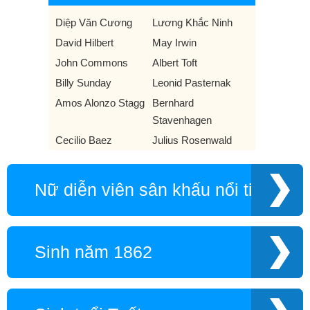
Diệp Văn Cương
Lương Khắc Ninh
David Hilbert
May Irwin
John Commons
Albert Toft
Billy Sunday
Leonid Pasternak
Amos Alonzo Stagg
Bernhard
Stavenhagen
Cecilio Baez
Julius Rosenwald
Nữ diễn viên sân khấu nổi tiếng
Sinh năm 1862