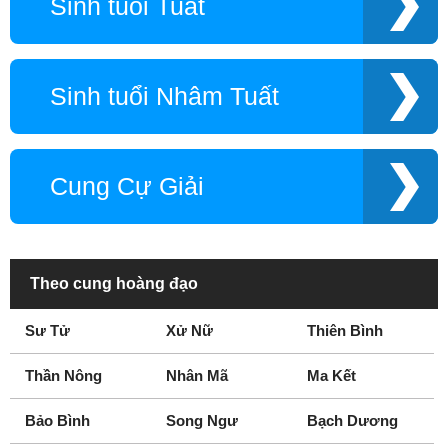
Sinh tuổi Tuất
Sinh tuổi Nhâm Tuất
Cung Cự Giải
Theo cung hoàng đạo
Sư Tử
Xử Nữ
Thiên Bình
Thần Nông
Nhân Mã
Ma Kết
Bảo Bình
Song Ngư
Bạch Dương