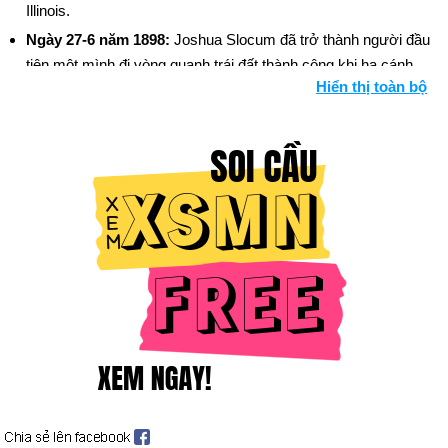
Illinois.
Ngày 27-6 năm 1898:
Joshua Slocum đã trở thành người đầu
tiên một mình đi vòng quanh trái đất thành công khi hạ cánh
Hiển thị toàn bộ
máy bay sloop Spray của mình ở Newport, R.I., một chuyến đi
dài 46.000 dặm.
Ngày 27-6 năm 1922:
Lần đầu tiên được trao Huân chương
Newbery cho văn học thiếu nhi.
Ngày 27-6 năm 1950:
Tổng thống Harry S. Truman đã ra lệnh
cho Không quân và Hải quân tham gia Chiến tranh Triều Tiên.
Ngày 27-6 năm 1954:
Nhà máy điện nguyên tử đầu tiên trên
thế giới được mở tại Obninsk, gần Moscow.
Ngày 27-6 năm 1969:
Cảnh sát và những người đồng tính đã
đụng độ tại Stonewall Inn ở thành phố New York, thúc đẩy
phong trào đấu tranh vì quyền của người đồng tính.
Ngày 27-6 năm 1985:
Con đường 66 huyền thoại, chạy từ
Chicago đến Santa Monica, California, đã được chứng nhận,
là nạn nhân của Hệ thống Xa lộ Liên tiểu bang.