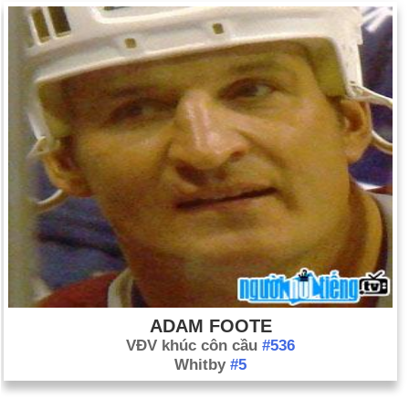
ADAM FOOTE
VĐV khúc côn cầu
#536
Whitby
#5