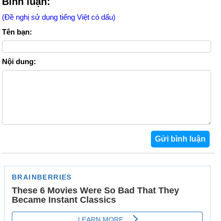
Bình luận:
(Đề nghị sử dụng tiếng Việt có dấu)
Tên bạn:
Nội dung: