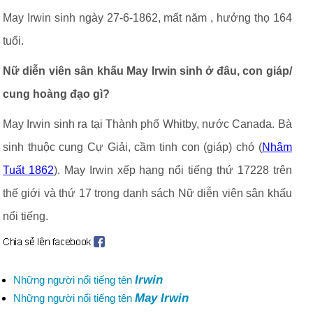
May Irwin sinh ngày 27-6-1862, mất năm , hưởng thọ 164
tuổi.
Nữ diễn viên sân khấu May Irwin sinh ở đâu, con giáp/
cung hoàng đạo gì?
May Irwin sinh ra tại Thành phố Whitby, nước Canada. Bà
sinh thuộc cung Cự Giải, cầm tinh con (giáp) chó (
Nhâm
Tuất 1862
). May Irwin xếp hạng nổi tiếng thứ 17228 trên
thế giới và thứ 17 trong danh sách Nữ diễn viên sân khấu
nổi tiếng.
Irwin
Những người nổi tiếng tên
May Irwin
Những người nổi tiếng tên