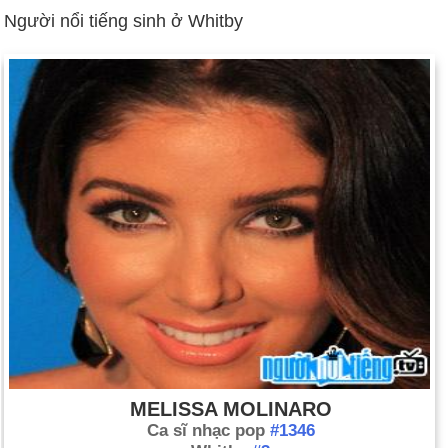
Người nổi tiếng sinh ở Whitby
MELISSA MOLINARO
Ca sĩ nhạc pop
#1346