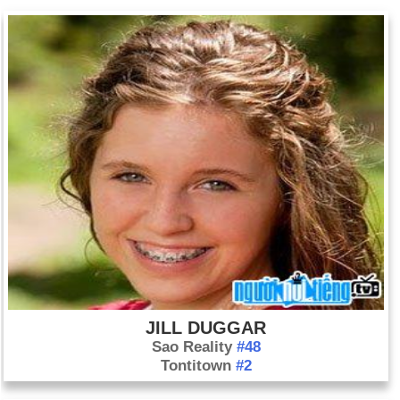
chống lại Đức quốc xã.
Ngày 19-4 năm 1993:
Cuộc bao vây tại Waco, Texas, kết thúc
khi FBI di chuyển vào khu nhà Branch Davidian bằng hơi cay
và các thành viên giáo phái phóng hỏa khu nhà giết chết hơn
80 người.
Ngày 19-4 năm 1995:
Tòa nhà Liên bang Alfred P. Murrah ở
thành phố Oklahoma, bang Okla., Đã bị phá hủy bởi một quả
bom xe hơi. 168 người, trong đó có 19 trẻ em đã thiệt mạng
trong vụ tấn công khủng bố tồi tệ nhất trong lịch sử Hoa Kỳ
tính đến thời điểm đó.
Ngày 19-4 năm 2005:
Đức Hồng y Joseph Ratzinger trở
thành Giáo hoàng Benedict XVI.
JILL DUGGAR
Sao Reality
#48
Tontitown
#2