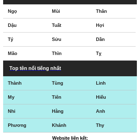
Ngọ
Mùi
Thân
Dậu
Tuất
Hợi
Tý
Sửu
Dần
Mão
Thìn
Tỵ
Top tên nổi tiếng nhất
Thành
Tùng
Linh
My
Tiên
Hiếu
Nhi
Hằng
Anh
Phương
Khánh
Thy
Website liên kết: