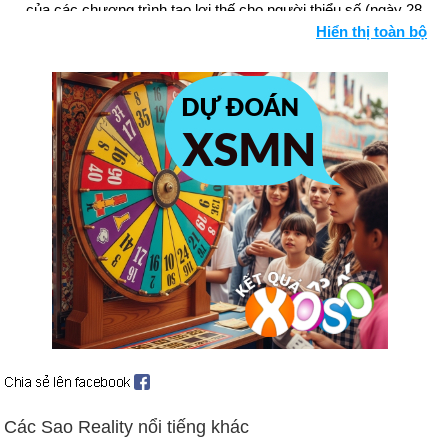
của các chương trình tạo lợi thế cho người thiểu số (ngày 28
Hiển thị toàn bộ
tháng 6).
Ngày sinh Joanna Gaines (19-4) trong lịch sử
Ngày 19-4 năm 1775:
Bắt đầu cuộc Cách mạng Hoa Kỳ.
"Phát súng được nghe khắp thế giới" đã được khai hỏa.
Colonial Minutemen đã tham gia vào lực lượng chính quy của
Quân đội Anh tại Lexington và Concord, Mass.
Ngày 19-4 năm 1824:
Nhà thơ Lord Byron qua đời vì sốt trong
khi giúp quân Hy Lạp chiến đấu với quân Thổ Nhĩ Kỳ.
Ngày 19-4 năm 1882:
Nhà tự nhiên học Charles Darwin,
người phát triển thuyết tiến hóa, đã chết.
Ngày 19-4 năm 1897:
Cuộc thi Marathon Boston đầu tiên
được tổ chức.
Ngày 19-4 năm 1933:
Hoa Kỳ đã đi ra khỏi tiêu chuẩn vàng.
Ngày 19-4 năm 1943:
Cuộc nổi dậy ở khu ổ chuột Warsaw bắt
đầu, một trong những cuộc nổi dậy của quần chúng đầu tiên
Các Sao Reality nổi tiếng khác