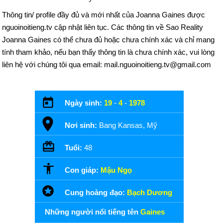
Thông tin/ profile đầy đủ và mới nhất của Joanna Gaines được
nguoinoitieng.tv cập nhật liên tục. Các thông tin về Sao Reality
Joanna Gaines có thể chưa đủ hoặc chưa chính xác và chỉ mang
tính tham khảo, nếu bạn thấy thông tin là chưa chính xác, vui lòng
liên hệ với chúng tôi qua email: mail.nguoinoitieng.tv@gmail.com
Ngày sinh:
19
-
4
-
1978
Nơi sinh:
Bang Kansas, Mỹ
Tuổi:
48
Con giáp:
Mậu Ngọ
Cung hoàng đạo:
Bạch Dương
Những người nổi tiếng tên
Gaines