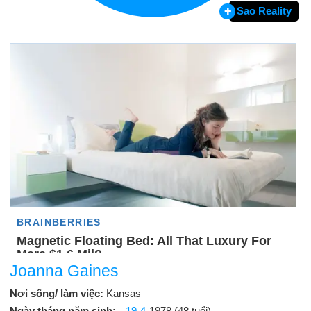
Sao Reality
Joanna Gaines
Nơi sống/ làm việc:
Kansas
Ngày tháng năm sinh:
19-4
-1978 (48 tuổi)