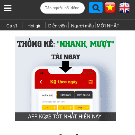
Ca sĩ
Hot girl
Diễn viên
Người mẫu
MỚI NHẤT