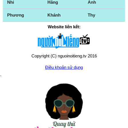
Nhi
Hằng
Anh
Phương
Khánh
Thy
Website liên kết:
Copyright (C) nguoinoitieng.tv 2016
Điều khoản sử dụng
Chính sách quyền riêng tư
Liên hệ:
mail.nguoinoitieng.tv@gmail.com