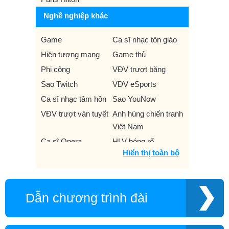
Nghề nghiệp khác
Game
Ca sĩ nhạc tôn giáo
Hiện tượng mạng
Game thủ
Phi công
VĐV trượt băng
Sao Twitch
VĐV eSports
Ca sĩ nhạc tâm hồn
Sao YouNow
VĐV trượt ván tuyết
Anh hùng chiến tranh
Việt Nam
Ca sĩ Opera
HLV bóng rổ
Hiển thị toàn bộ
Phim
Nhà sản xuất truyền
hình
Nhà hoạt động
Sao musical.ly
Dẫn chương trình đài
Chương trình Truyền
Tác giả truyện có
hình
thật
Chuyên viên thể dục
Luật sư