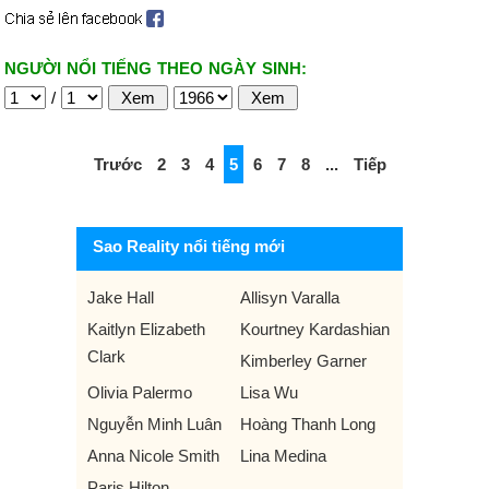
NGƯỜI NỔI TIẾNG THEO NGÀY SINH:
/
Trước
2
3
4
5
6
7
8
...
Tiếp
Sao Reality nổi tiếng mới
Jake Hall
Allisyn Varalla
Kaitlyn Elizabeth
Kourtney Kardashian
Clark
Kimberley Garner
Olivia Palermo
Lisa Wu
Nguyễn Minh Luân
Hoàng Thanh Long
Anna Nicole Smith
Lina Medina
Paris Hilton