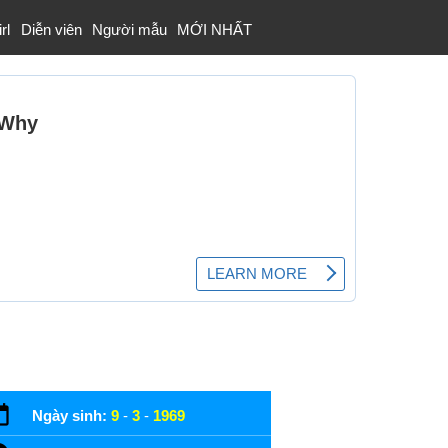
rl
Diễn viên
Người mẫu
MỚI NHẤT
Ngày sinh:
9
-
3
-
1969