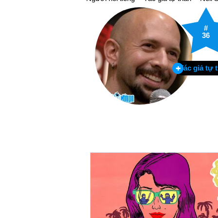
#
36
Tác giả tự 