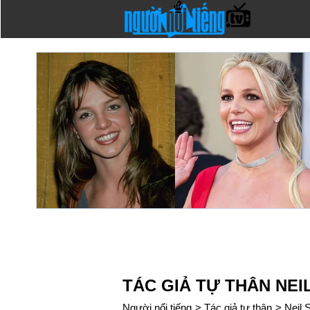
TÁC GIẢ TỰ THÂN NEI
Người nổi tiếng
>
Tác giả tự thân
>
Neil 