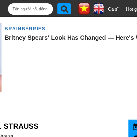
Ca sĩ
Hot gi
L STRAUSS
Strauss