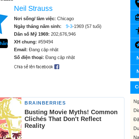
Neil Strauss
Nơi sống/ làm việc:
Chicago
Ngày tháng năm sinh:
9-3
-1969 (57 tuổi)
Dân số Mỹ 1969:
202,676,946
XH chung:
#59494
thân
Email:
Đang cập nhật
Số điện thoại:
Đang cập nhật
N
N
C
Ng
Di
Đặ
Dư
Na