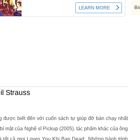
Bí
il Strauss
g được biết đến với cuốn sách tự giúp đỡ bán chạy nhất
í mật của Nghệ sĩ Pickup (2005). tác phẩm khác của ông
 tất cả mọi Loves You Khi Bạn Dead:. Những hành trình