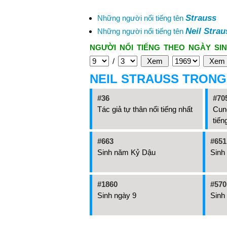
Strauss
Những người nổi tiếng tên
Neil Strau
Những người nổi tiếng tên
NGƯỜI NỔI TIẾNG THEO NGÀY SIN
/
NEIL STRAUSS TRONG
#36
#70
Tác giả tự thân nổi tiếng nhất
Cun
tiến
#663
#651
Sinh năm Kỷ Dậu
Sinh
#1860
#570
Sinh ngày 9
Sinh