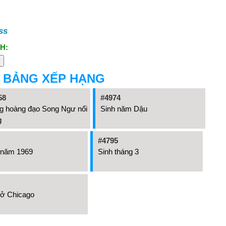
ss
H:
 BẢNG XẾP HẠNG
58
#4974
g hoàng đạo Song Ngư nổi
Sinh năm Dậu
g
#4795
 năm 1969
Sinh tháng 3
 ở Chicago