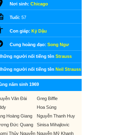
Nơi sinh:
Chicago
Tuổi:
57
Con giáp:
Kỷ Dậu
Cung hoàng đạo:
Song Ngư
hững người nổi tiếng tên
Strauss
hững người nổi tiếng tên
Neil Strauss
ùng năm sinh 1969
uyễn Văn Đài
Greg Biffle
ddy
Hoa Súng
ng Hoàng Giang
Nguyễn Thanh Huy
ơng Đức Quang
Sinisa Mihajlovic
omi Thủy Nguyễn
Nguyễn Mỹ Khanh