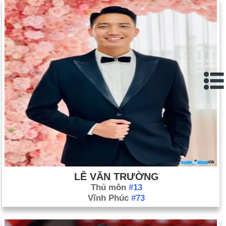
Libya nhận lỗi về vụ đánh bom năm 1988 trên chuyến bay qua
Lockerbie, Scotland; đồng ý trả 2,7 tỷ đô la cho gia đình của
270 nạn nhân (ngày 15 tháng 8).
Đánh bom liều chết phá hủy trụ sở Liên Hợp Quốc ở Baghdad,
giết chết 24 người, trong đó có đặc phái viên hàng đầu Sergio
Vieira de Mello (ngày 19 tháng 8).
Vụ đánh bom liều chết của người Palestine ở Jerusalem giết
chết 20 người Israel, trong đó có 6 trẻ em (ngày 19 tháng 8).
Sau khi Israel trả đũa vụ đánh bom liều chết bằng cách giết
chết thành viên hàng đầu của Hamas, các nhóm chiến binh
Palestine chính thức rút khỏi lệnh ngừng bắn có hiệu lực kể từ
ngày 29 tháng 6 (24 tháng 8).
Thủ tướng Palestine Mahmoud Abbas từ chức; "bản đồ" dẫn
LÊ VĂN TRƯỜNG
đến hòa bình sụp đổ một cách hiệu quả (ngày 6 tháng 9). Bối
Thủ môn
#13
cảnh
Vĩnh Phúc
#73
Chính quyền Bush thay đổi chính sách, đồng ý chuyển giao
quyền lực cho chính phủ lâm thời Iraq vào đầu năm 2004