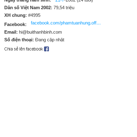
Dân số Việt Nam 2002:
79,54 triệu
XH chung:
#4995
facebook.com/phamtuanhung.official
Facebook:
Email:
hi@buithanhbinh.com
Số điện thoại:
Đang cập nhật