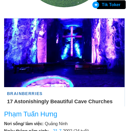
Tik Toker
Phạm Tuấn Hưng
Nơi sống/ làm việc:
Quảng Ninh
Ngày tháng năm sinh:
21-7
-2002 (24 tuổi)