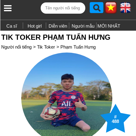
Ca sĩ
Hot girl
Diễn viên
Người mẫu
MỚI NHẤT
TIK TOKER PHẠM TUẤN HƯNG
Người nổi tiếng
>
Tik Toker
>
Phạm Tuấn Hưng
#
488