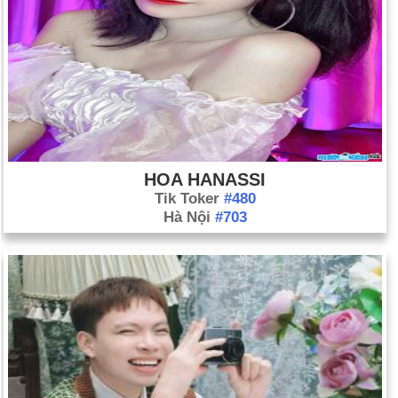
HOA HANASSI
Tik Toker
#480
Hà Nội
#703