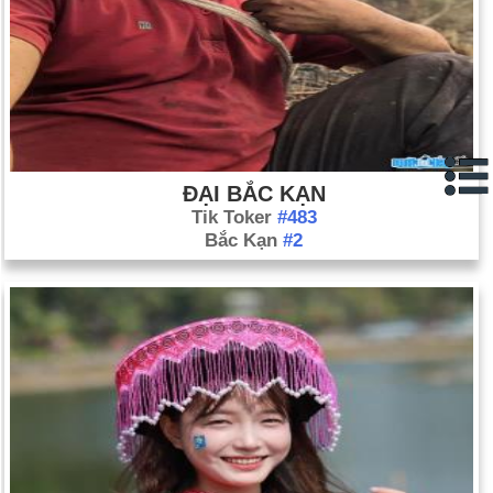
ĐẠI BẮC KẠN
Tik Toker
#483
Bắc Kạn
#2