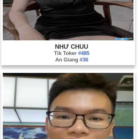
NHƯ CHUU
Tik Toker
#485
An Giang
#36