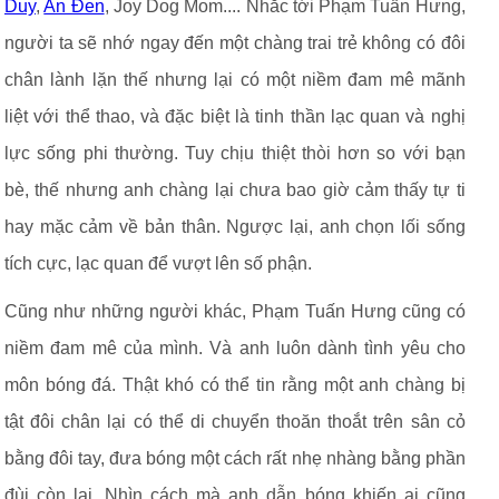
Duy
,
An Đen
, Joy Dog Mom.... Nhắc tới Phạm Tuấn Hưng,
người ta sẽ nhớ ngay đến một chàng trai trẻ không có đôi
chân lành lặn thế nhưng lại có một niềm đam mê mãnh
liệt với thể thao, và đặc biệt là tinh thần lạc quan và nghị
lực sống phi thường. Tuy chịu thiệt thòi hơn so với bạn
bè, thế nhưng anh chàng lại chưa bao giờ cảm thấy tự ti
hay mặc cảm về bản thân. Ngược lại, anh chọn lối sống
tích cực, lạc quan để vượt lên số phận.
Cũng như những người khác, Phạm Tuấn Hưng cũng có
niềm đam mê của mình. Và anh luôn dành tình yêu cho
môn bóng đá. Thật khó có thể tin rằng một anh chàng bị
tật đôi chân lại có thể di chuyển thoăn thoắt trên sân cỏ
bằng đôi tay, đưa bóng một cách rất nhẹ nhàng bằng phần
đùi còn lại. Nhìn cách mà anh dẫn bóng khiến ai cũng