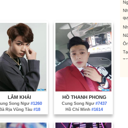
Ng
Nh
qu
Nh
Nữ
Ôn
Tạ
Tổ
VĐ
Y 
Cá
Cô
LÂM KHẢI
HỒ THANH PHONG
Fr
ung Song Ngư
#1260
Cung Song Ngư
#7437
Bà Rịa Vũng Tàu
#18
Hồ Chí Minh
#1614
Id
Ng
tr