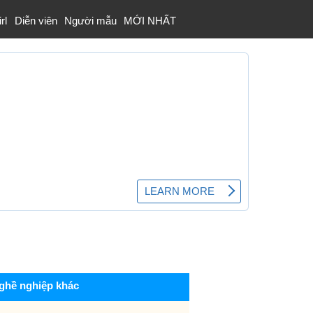
rl
Diễn viên
Người mẫu
MỚI NHẤT
ghề nghiệp khác