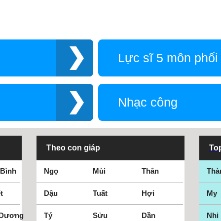
Lực sĩ 5 môn phối
Nhạc công
Theo con giáp
Top
 Bình
Ngọ
Mùi
Thân
Thà
t
Dậu
Tuất
Hợi
My
 Dương
Tý
Sửu
Dần
Nhi