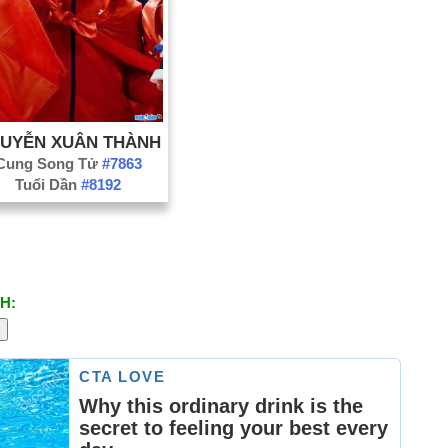
UYỄN XUÂN THÀNH
Cung Song Tử
#7863
Tuổi Dần
#8192
H: