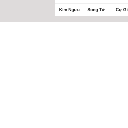
Kim Ngưu
Song Tử
Cự Gi