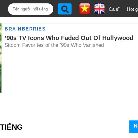
Ca sĩ
Hot gi
TIẾNG
N