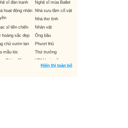
hệ sĩ đàn tranh
Nghệ sĩ múa Ballet
à hoạt động nhân
Nhà sưu tầm cổ vật
yền
Nhà thơ tình
ạc sĩ tiền chiến
Nhân vật
 hoàng sắc đẹp
Ông bầu
g chủ vườn lan
Phượt thủ
o mẫu tóc
Thứ trưởng
ng Giám đốc
VĐV bơi xuồng
Hiển thị toàn bộ
V đấu vật
VĐV Karatedo
học gia
Blogger thời trang
n bộ nhà nước
Chuyên gia đầu tư
ng ty
Dịch vụ facebook
eelancer
HLV thể dục
ol Bigo
Mascot
ười lái xe Monster
Nhà điêu khắc
uck
Nhà thiết kế nội thất