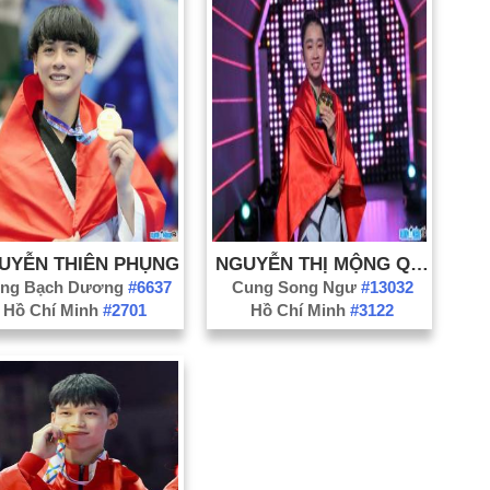
Nh
Th
VĐ
Ch
Di
th
Ng
Ng
UYỄN THIÊN PHỤNG
NGUYỄN THỊ MỘNG QUỲNH
ng Bạch Dương
#6637
Cung Song Ngư
#13032
VĐ
Hồ Chí Minh
#2701
Hồ Chí Minh
#3122
Cô
Ga