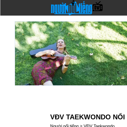
VĐV TAEKWONDO NỔI 
Người nổi tiếng
>
VĐV Taekwondo