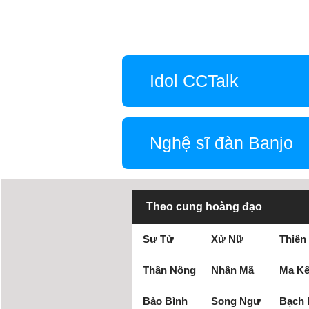
Idol CCTalk
Nghệ sĩ đàn Banjo
Theo cung hoàng đạo
Sư Tử
Xử Nữ
Thiên
Thần Nông
Nhân Mã
Ma Kế
Bảo Bình
Song Ngư
Bạch