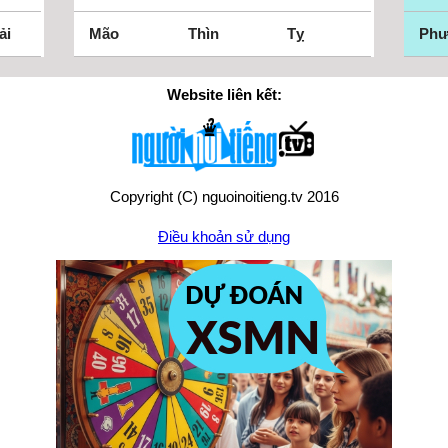
ải
Mão
Thìn
Tỵ
Ph
Website liên kết:
Copyright (C) nguoinoitieng.tv 2016
Điều khoản sử dụng
Chính sách quyền riêng tư
Liên hệ:
mail.nguoinoitieng.tv@gmail.com