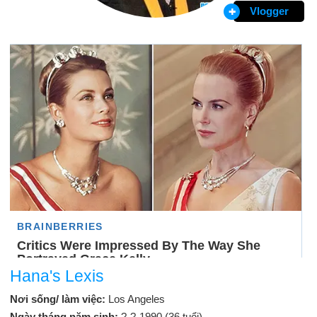
Vlogger
Hana's Lexis
Nơi sống/ làm việc:
Los Angeles
Ngày tháng năm sinh:
?-?-1990 (36 tuổi)