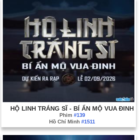
HỘ LINH TRÁNG SĨ - BÍ ẨN MỘ VUA ĐINH
Phim
#139
Hồ Chí Minh
#1511