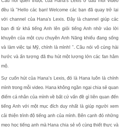
Câu nói quen thuộc của Hana's Lexis ở đầu mỗi video
đều là "Hello các bạn! Welcome các bạn đã quay trở lại
với channel của Hana's Lexis. Đây là channel giúp các
bạn đi từ khá tiếng Anh lên giỏi tiếng Anh nhờ vào lời
khuyên của một cựu chuyên Anh Năng khiếu đang sống
và làm việc tại Mỹ, chính là mình! ". Câu nói vô cùng hài
hước và ấn tượng đã thu hút một lượng lớn các fan hâm
mộ.
Sự cuốn hút của Hana’s Lexis, đó là Hana luôn là chính
mình trong mỗi video. Hana không ngần ngại chia sẻ quan
điểm cá nhân của mình về bất cứ vấn đề gì liên quan đến
tiếng Anh với một mục đích duy nhất là giúp người xem
cải thiện trình độ tiếng anh của mình. Bên cạnh đó những
mẹo học tiếng anh mà Hana chia sẻ vô cùng thiết thực và