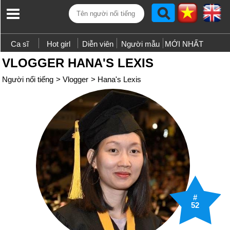
Ca sĩ
Hot girl
Diễn viên
Người mẫu
MỚI NHẤT
VLOGGER HANA'S LEXIS
Người nổi tiếng
>
Vlogger
>
Hana's Lexis
#
52