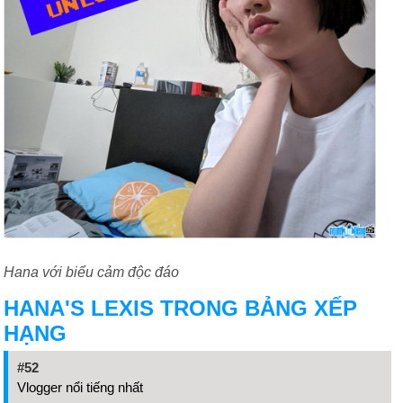
Hana với biểu cảm độc đáo
HANA'S LEXIS TRONG BẢNG XẾP
HẠNG
#52
Vlogger nổi tiếng nhất