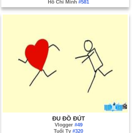
Hồ Chí Minh
#581
ĐU ĐỒ ĐÚT
Vlogger
#49
Tuổi Tỵ
#320