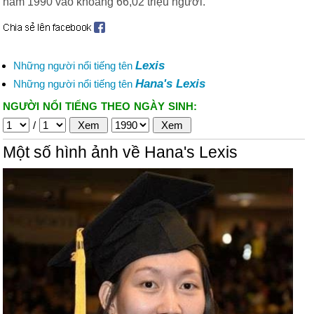
năm 1990 vào khoảng 66,02 triệu người.
Lexis
Những người nổi tiếng tên
Hana's Lexis
Những người nổi tiếng tên
NGƯỜI NỔI TIẾNG THEO NGÀY SINH:
/
Một số hình ảnh về Hana's Lexis