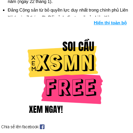
năm (ngày 22 tháng 1).
Đảng Cộng sản từ bỏ quyền lực duy nhất trong chính phủ Liên
Xô (ngày 7 tháng 2). Bối cảnh: Sự tan rã của Liên Xô
Hiển thị toàn bộ
Nam Phi trả tự do cho Nelson Mandela, bị cầm tù 27 năm rưỡi
(ngày 11 tháng 2).
Hội nghị thượng đỉnh Mỹ-Xô đạt được thỏa thuận về vũ khí
(ngày 1 tháng 6).
Liên minh phương Tây kết thúc Chiến tranh Lạnh và đề xuất
hành động chung với Liên Xô và Đông Âu (ngày 6 tháng 7).
Quân đội Iraq xâm lược Kuwait, gây ra Chiến tranh vùng Vịnh
Ba Tư (2 tháng 8 và tiếp theo). Bối cảnh: Chiến tranh vùng
Vịnh Ba Tư
Đông và Tây Đức đoàn tụ (ngày 31 tháng 8 và tiếp theo).
Margaret Thatcher từ chức Thủ tướng Anh (ngày 22 tháng 11);
John Major kế nhiệm cô ấy (ngày 28 tháng 11).
Lech Walesa giành chiến thắng trong cuộc bầu cử Tổng thống
khó khăn của Ba Lan (ngày 9 tháng 12).