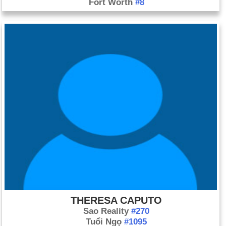
Fort Worth
#8
THERESA CAPUTO
Sao Reality
#270
Tuổi Ngọ
#1095