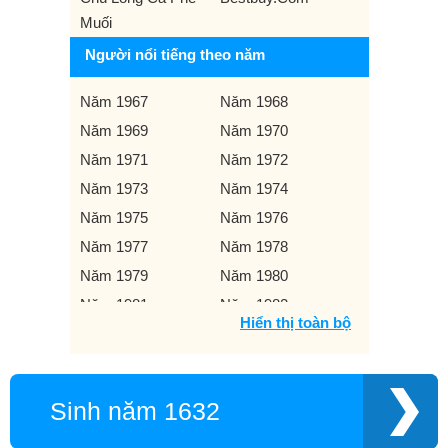
Muối
Người nổi tiếng theo năm
Năm 1967
Năm 1968
Năm 1969
Năm 1970
Năm 1971
Năm 1972
Năm 1973
Năm 1974
Năm 1975
Năm 1976
Năm 1977
Năm 1978
Năm 1979
Năm 1980
Năm 1981
Năm 1982
Hiển thị toàn bộ
Năm 1983
Năm 1984
Năm 1985
Năm 1986
Năm 1987
Năm 1988
Sinh năm 1632
Năm 1989
Năm 1990