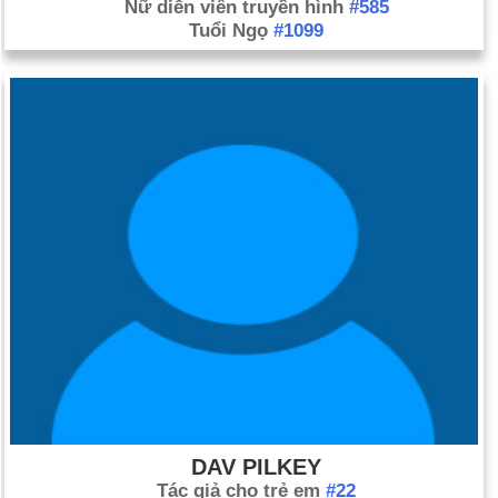
Nữ diễn viên truyền hình
#585
Tuổi Ngọ
#1099
DAV PILKEY
Tác giả cho trẻ em
#22