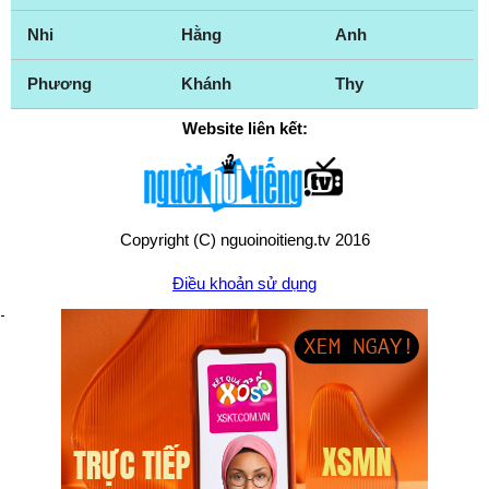
Nhi
Hằng
Anh
Phương
Khánh
Thy
Website liên kết:
Copyright (C) nguoinoitieng.tv 2016
Điều khoản sử dụng
Chính sách quyền riêng tư
Liên hệ:
mail.nguoinoitieng.tv@gmail.com