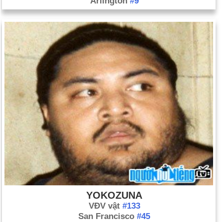
Arlington
#9
YOKOZUNA
VĐV vật
#133
San Francisco
#45