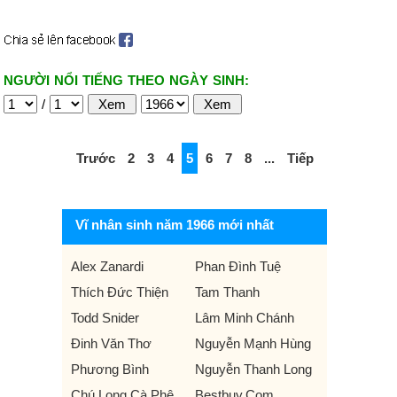
NGƯỜI NỔI TIẾNG THEO NGÀY SINH:
/
Trước
2
3
4
5
6
7
8
...
Tiếp
Vĩ nhân sinh năm 1966 mới nhất
Alex Zanardi
Phan Đình Tuệ
Thích Đức Thiện
Tam Thanh
Todd Snider
Lâm Minh Chánh
Đinh Văn Thơ
Nguyễn Mạnh Hùng
Phương Bình
Nguyễn Thanh Long
Chú Long Cà Phê
Bestbuy.Com