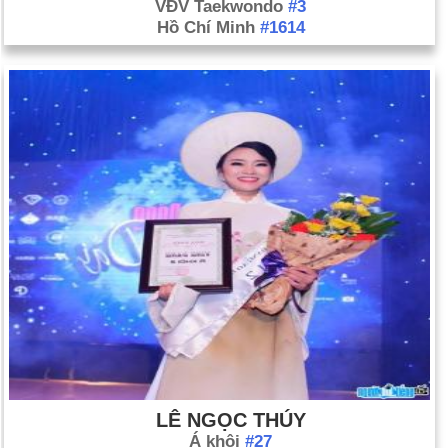
VĐV Taekwondo
#3
Hồ Chí Minh
#1614
LÊ NGỌC THÚY
Á khôi
#27