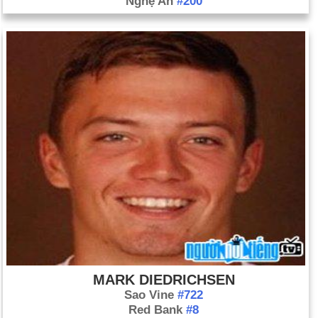
Nghệ An
#200
MARK DIEDRICHSEN
Sao Vine
#722
Red Bank
#8