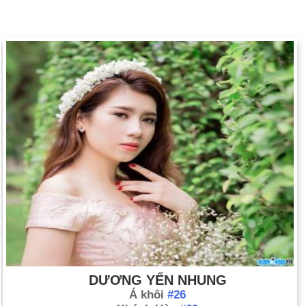
DƯƠNG YẾN NHUNG
Á khôi
#26