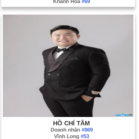
Khánh Hòa
#69
HỒ CHÍ TÂM
Doanh nhân
#869
Vĩnh Long
#53