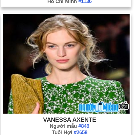
Hồ Chí Minh
#1136
VANESSA AXENTE
Người mẫu
#846
Tuổi Hợi
#2658