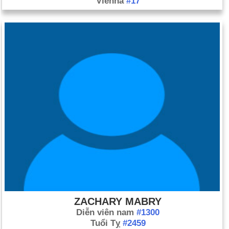
Vienna
#17
ZACHARY MABRY
Diễn viên nam
#1300
Tuổi Tỵ
#2459