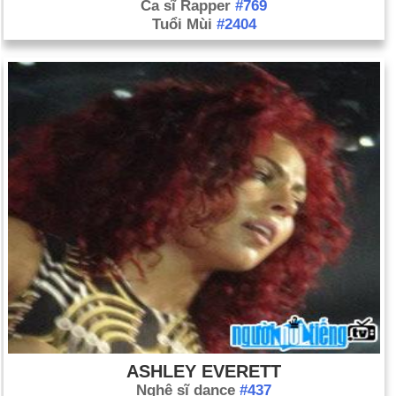
Ca sĩ Rapper
#769
Tuổi Mùi
#2404
ASHLEY EVERETT
Nghệ sĩ dance
#437