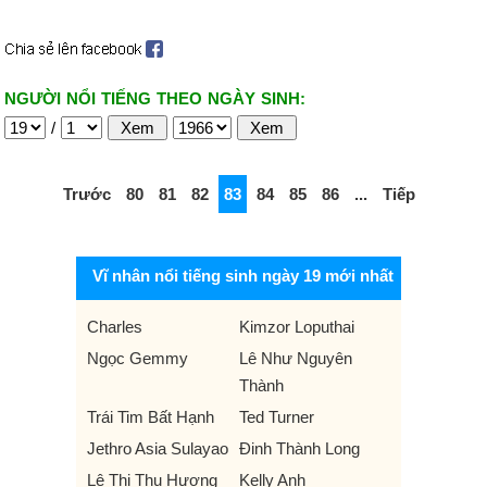
NGƯỜI NỔI TIẾNG THEO NGÀY SINH:
/
Trước
80
81
82
83
84
85
86
...
Tiếp
Vĩ nhân nổi tiếng sinh ngày 19 mới nhất
Charles
Kimzor Loputhai
Ngọc Gemmy
Lê Như Nguyên
Thành
Trái Tim Bất Hạnh
Ted Turner
Jethro Asia Sulayao
Đinh Thành Long
Lê Thị Thu Hương
Kelly Anh