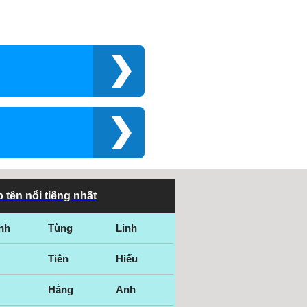
 tên nổi tiếng nhất
nh
Tùng
Linh
Tiên
Hiếu
Hằng
Anh