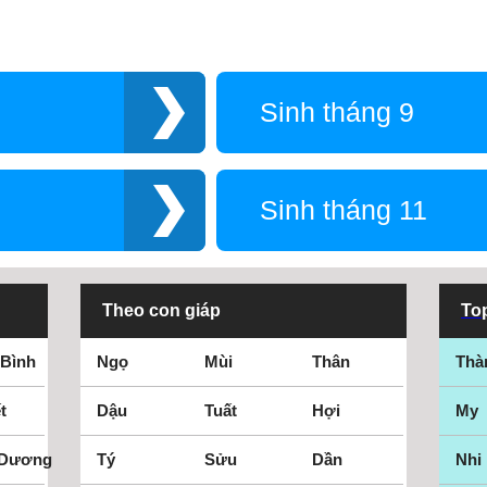
Sinh tháng 9
Sinh tháng 11
Theo con giáp
Top
 Bình
Ngọ
Mùi
Thân
Thà
t
Dậu
Tuất
Hợi
My
 Dương
Tý
Sửu
Dần
Nhi