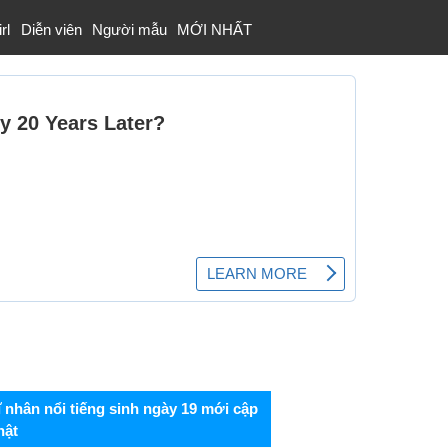
rl
Diễn viên
Người mẫu
MỚI NHẤT
ĩ nhân nổi tiếng sinh ngày 19 mới cập
hật