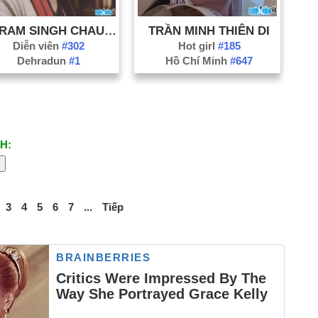
VIKRAM SINGH CHAUHAN
TRẦN MINH THIÊN DI
Diễn viên
#302
Hot girl
#185
Dehradun
#1
Hồ Chí Minh
#647
H:
3
4
5
6
7
...
Tiếp