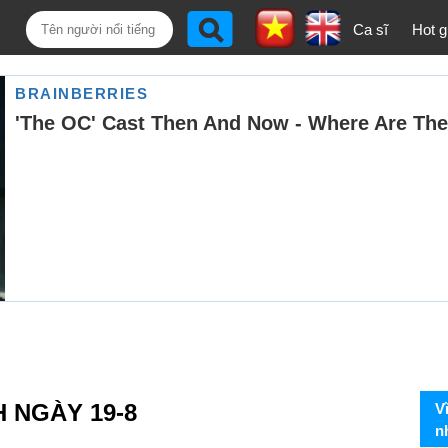
Ca sĩ
Hot gi
H NGÀY 19-8
V
n