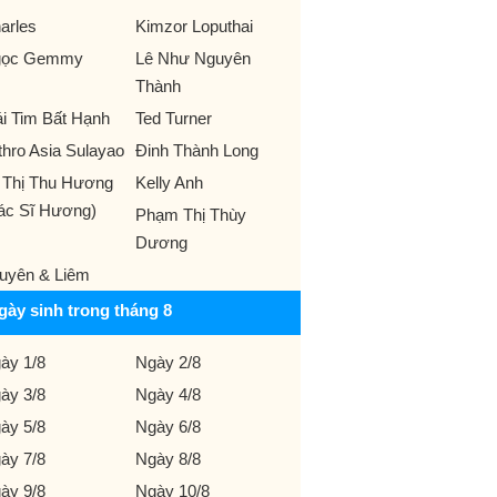
arles
Kimzor Loputhai
gọc Gemmy
Lê Như Nguyên
Thành
ái Tim Bất Hạnh
Ted Turner
thro Asia Sulayao
Đinh Thành Long
 Thị Thu Hương
Kelly Anh
ác Sĩ Hương)
Phạm Thị Thùy
Dương
uyên & Liêm
gày sinh trong tháng 8
ày 1/8
Ngày 2/8
ày 3/8
Ngày 4/8
ày 5/8
Ngày 6/8
ày 7/8
Ngày 8/8
ày 9/8
Ngày 10/8