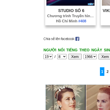
STUDIO SỐ 6
Chương trình Truyền hình
#82
Hồ Chí Minh
#408
NGƯỜI NỔI TIẾNG THEO NGÀY SIN
/
1
2