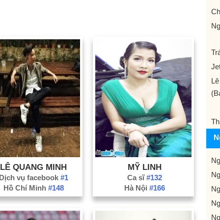
Ch
N
Tr
Je
Lê
(B
Th
N
Ng
LÊ QUANG MINH
MỸ LINH
Ng
Dịch vụ facebook
#1
Ca sĩ
#132
Hồ Chí Minh
#148
Hà Nội
#166
Ng
Ng
Ng