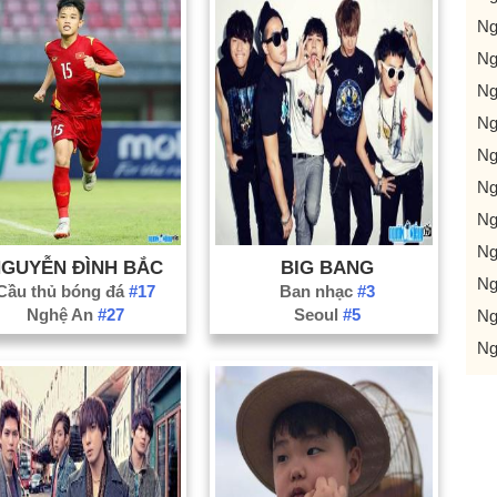
Ng
Ng
Ng
Ng
Ng
Ng
Ng
Ng
GUYỄN ĐÌNH BẮC
BIG BANG
Ng
Cầu thủ bóng đá
#17
Ban nhạc
#3
Nghệ An
#27
Seoul
#5
Ng
Ng