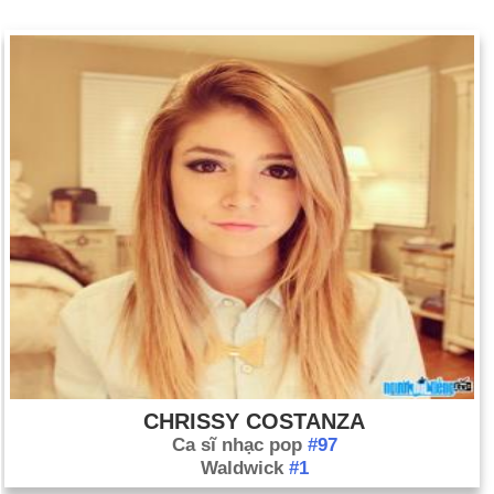
CHRISSY COSTANZA
Ca sĩ nhạc pop
#97
Waldwick
#1