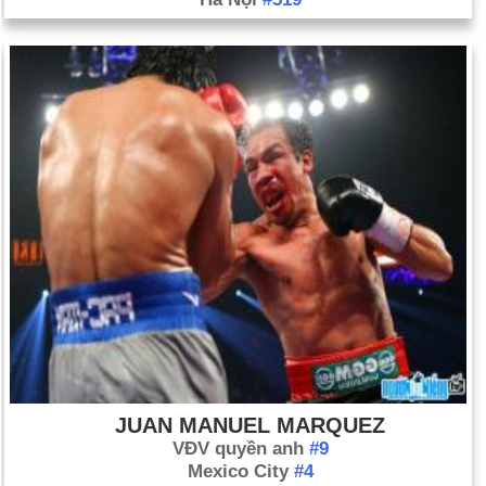
JUAN MANUEL MARQUEZ
VĐV quyền anh
#9
Mexico City
#4