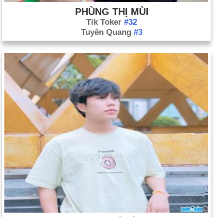
PHÙNG THỊ MÙI
Tik Toker
#32
Tuyên Quang
#3