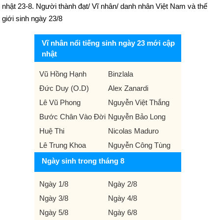
nhật 23-8. Người thành đạt/ Vĩ nhân/ danh nhân Việt Nam và thế
giới sinh ngày 23/8
Vĩ nhân nổi tiếng sinh ngày 23 mới cập
nhật
Vũ Hồng Hạnh
Binzlala
Đức Duy (O.D)
Alex Zanardi
Lê Vũ Phong
Nguyễn Việt Thắng
Bước Chân Vào Đời
Nguyễn Bảo Long
Huệ Thi
Nicolas Maduro
Lê Trung Khoa
Nguyễn Công Tùng
Ngày sinh trong tháng 8
Ngày 1/8
Ngày 2/8
Ngày 3/8
Ngày 4/8
Ngày 5/8
Ngày 6/8