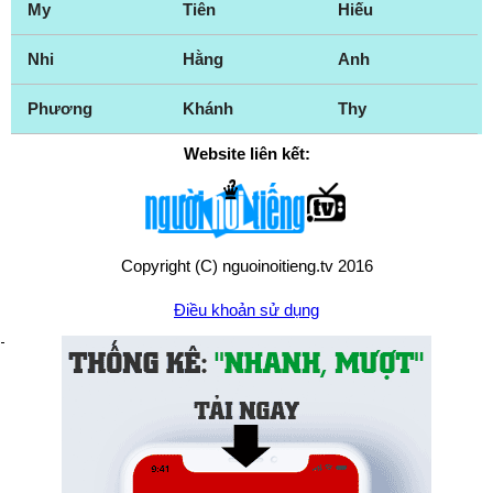
My
Tiên
Hiếu
Nhi
Hằng
Anh
Phương
Khánh
Thy
Website liên kết:
Copyright (C) nguoinoitieng.tv 2016
Điều khoản sử dụng
Chính sách quyền riêng tư