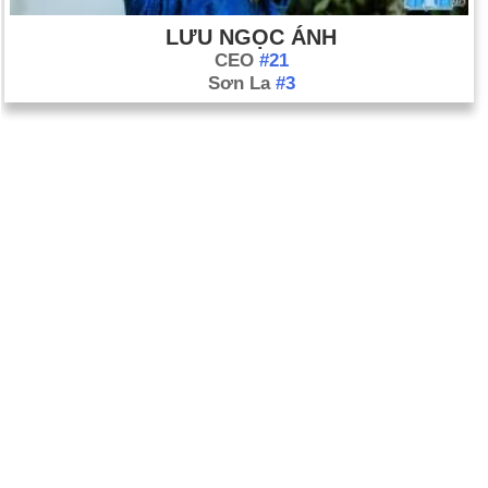
LƯU NGỌC ÁNH
CEO
#21
Sơn La
#3