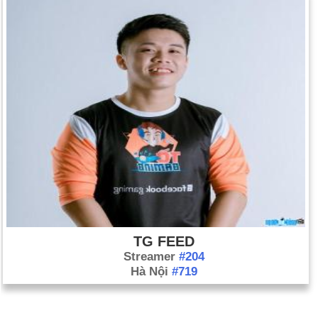
TG FEED
Streamer
#204
Hà Nội
#719