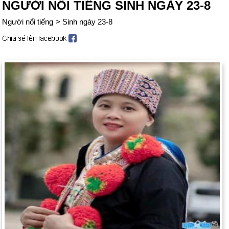
NGƯỜI NỔI TIẾNG SINH NGÀY 23-8
Người nổi tiếng
>
Sinh ngày 23-8