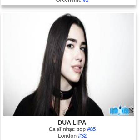
DUA LIPA
Ca sĩ nhạc pop
#85
London
#32