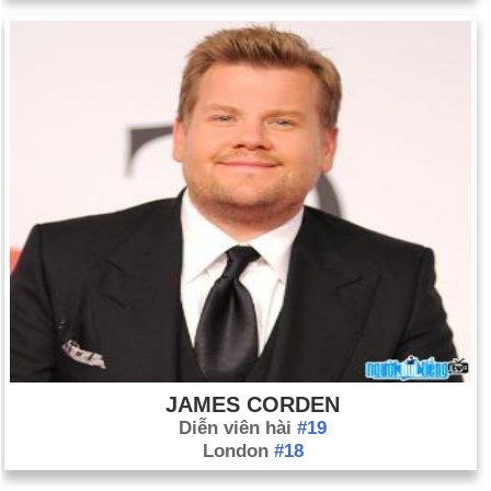
JAMES CORDEN
Diễn viên hài
#19
London
#18