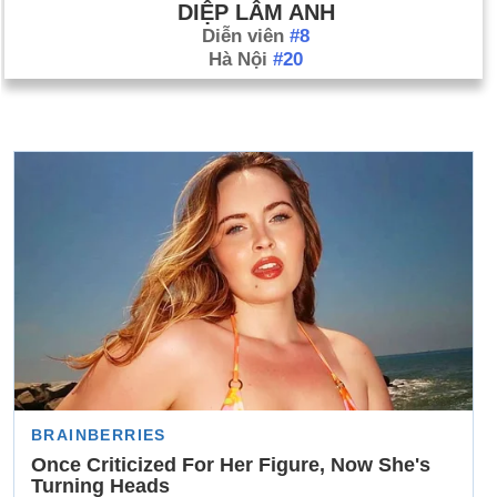
DIỆP LÂM ANH
Diễn viên
#8
Hà Nội
#20