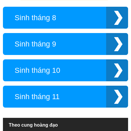
Sinh tháng 8
Sinh tháng 9
Sinh tháng 10
Sinh tháng 11
Theo cung hoàng đạo