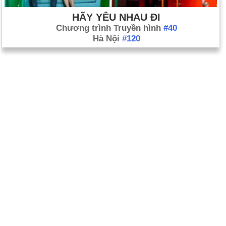
HÃY YÊU NHAU ĐI
Chương trình Truyền hình
#40
Hà Nội
#120