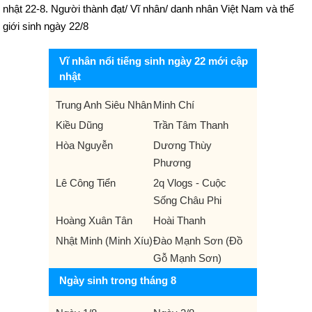
nhật 22-8. Người thành đạt/ Vĩ nhân/ danh nhân Việt Nam và thế
giới sinh ngày 22/8
Vĩ nhân nổi tiếng sinh ngày 22 mới cập
nhật
Trung Anh Siêu Nhân
Minh Chí
Kiều Dũng
Trần Tâm Thanh
Hòa Nguyễn
Dương Thùy
Phương
Lê Công Tiển
2q Vlogs - Cuộc
Sống Châu Phi
Hoàng Xuân Tân
Hoài Thanh
Nhật Minh (Minh Xíu)
Đào Mạnh Sơn (Đồ
Gỗ Mạnh Sơn)
Ngày sinh trong tháng 8