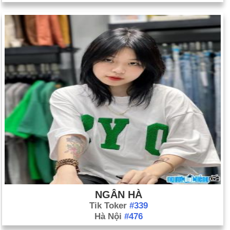
NGÂN HÀ
Tik Toker
#339
Hà Nội
#476