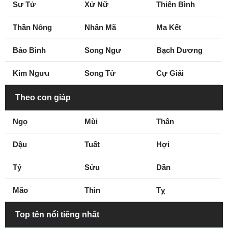
Sư Tử
Xử Nữ
Thiên Bình
Garden Grove
Gardena
Glendale
Glendora
Thần Nông
Nhân Mã
Ma Kết
Grass Valley
Greenbrae
Hacienda Heights
Hanford
Bảo Bình
Song Ngư
Bạch Dương
Hawthorne
Hayward
Kim Ngưu
Song Tử
Cự Giải
Healdsburg
Hemet
Huntington Beach
Indio
Theo con giáp
Inglewood
Inland Empire
Ngọ
Mùi
Thân
Irvine
La Canada Flintridge
La Mesa
La Mirada
Dậu
Tuất
Hợi
Laguna Beach
Laguna Niguel
Tý
Lake Forest
Sửu
Lakewood
Dần
Lancaster
Livermore
Mão
Thìn
Tỵ
Lodi
Loma Linda
Long Beach
Los Alamitos
Top tên nổi tiếng nhất
Los Angeles
Los Gatos