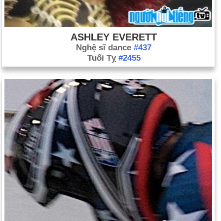
ASHLEY EVERETT
Nghệ sĩ dance
#437
Tuổi Tỵ
#2455