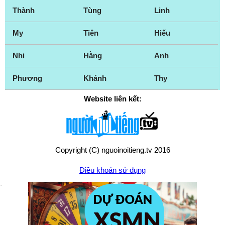
Thành
Tùng
Linh
Lynwood
Malibu
Manhattan Beach
Martinez
My
Tiên
Hiếu
Maywood
Menlo Park
Nhi
Hằng
Anh
Merced
Milpitas
Mission Hills
Mission Viejo
Phương
Khánh
Thy
Modesto
Montebello
Website liên kết:
Monterey
Monterey Park
Moreno Valley
Mountain View
Murrieta
Napa
Nevada City
New York City
Copyright (C) nguoinoitieng.tv 2016
Newport Beach
Norwalk
Điều khoản sử dụng
Oakland
Oceanside
Ontario
Orange
Orange County
Oxnard
Palm Springs
Palo Alto
Chính sách quyền riêng tư