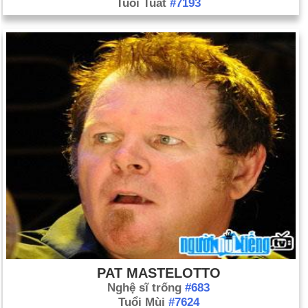
Tuổi Tuất
#7193
PAT MASTELOTTO
Nghệ sĩ trống
#683
Tuổi Mùi
#7624