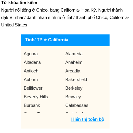
Từ khóa tìm kiếm
Người nổi tiếng ở Chico, bang California- Hoa Kỳ. Người thành
đạt/ Vĩ nhân/ danh nhân sinh ra ở tỉnh/ thành phố Chico, California-
United States
Tỉnh/ TP ở California
Agoura
Alameda
Altadena
Anaheim
Antioch
Arcadia
Auburn
Bakersfield
Bellflower
Berkeley
Beverly Hills
Brawley
Burbank
Calabassas
Camarillo
Carlsbad
Hiển thị toàn bộ
Carmel By The Sea
Carmichael
Carson
Castro Valley