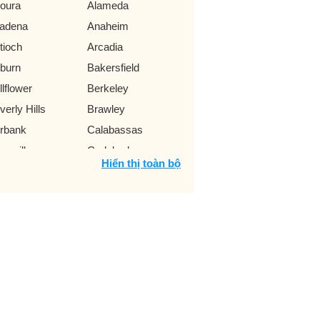
oura
Alameda
tadena
Anaheim
tioch
Arcadia
burn
Bakersfield
llflower
Berkeley
verly Hills
Brawley
rbank
Calabassas
marillo
Carlsbad
Hiển thị toàn bộ
rmel By The Sea
Carmichael
rson
Castro Valley
thedral
Cerritos
ico
Chino
ula Vista
Clovis
mpton
Concord
rona
Costa Mesa
lver City
Cupertino