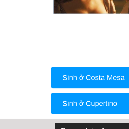
Sinh ở Costa Mesa
Sinh ở Cupertino