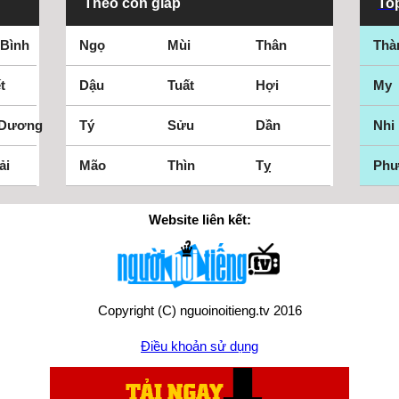
So
Theo con giáp
Top
So
 Bình
Ngọ
Mùi
Thân
Thà
St
Ta
t
Dậu
Tuất
Hợi
My
Th
 Dương
Tý
Sửu
Dần
Nhi
To
Uk
ải
Mão
Thìn
Tỵ
Ph
Va
Val
Website liên kết:
Ve
Vi
Wa
Copyright (C) nguoinoitieng.tv 2016
We
We
Điều khoản sử dụng
Wi
Wo