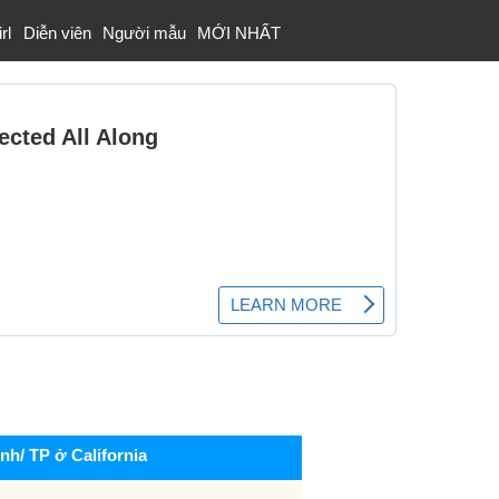
rl
Diễn viên
Người mẫu
MỚI NHẤT
ỉnh/ TP ở California