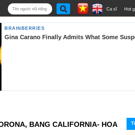
Ca sĩ
Hot gi
CORONA, BANG CALIFORNIA- HOA
T