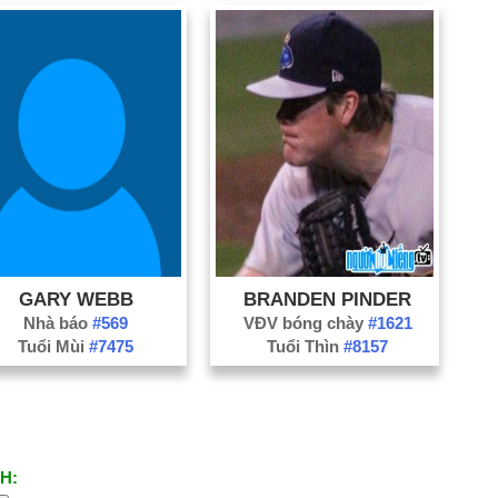
Cy
De
El
El
En
Es
Fo
Fo
Fr
GARY WEBB
BRANDEN PINDER
Ga
Nhà báo
#569
VĐV bóng chày
#1621
Tuổi Mùi
#7475
Tuổi Thìn
#8157
Gl
Gr
Ha
Ha
H:
He