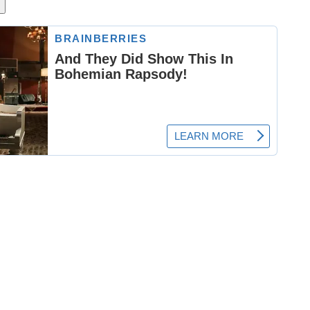
Hu
In
Irv
La
La
La
La
Lo
Lo
Lo
Ly
Ma
M
Me
Mi
Mo