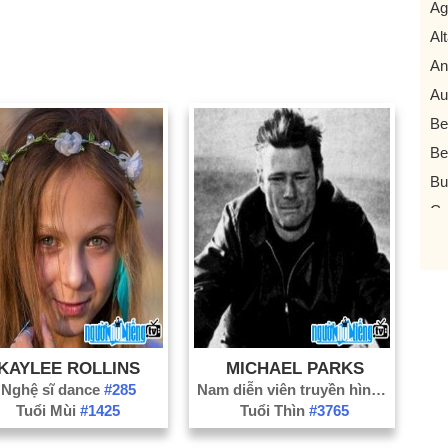
Ag
Al
An
Au
Be
Be
Bu
Ca
Ca
Ca
Ca
Ch
Ch
KAYLEE ROLLINS
MICHAEL PARKS
Co
Nghệ sĩ dance
#285
Nam diễn viên truyền hình
#2714
Tuổi Mùi
#1425
Tuổi Thìn
#3765
Co
Cu