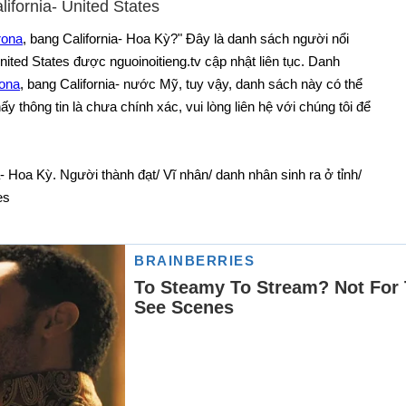
alifornia- United States
Mo
rona
, bang California- Hoa Kỳ?" Đây là danh sách người nổi
Mo
United States được nguoinoitieng.tv cập nhật liên tục. Danh
Mu
rona
, bang California- nước Mỹ, tuy vậy, danh sách này có thể
Ne
 thông tin là chưa chính xác, vui lòng liên hệ với chúng tôi để
Ne
Oa
- Hoa Kỳ. Người thành đạt/ Vĩ nhân/ danh nhân sinh ra ở tỉnh/
On
es
Or
Pa
Pa
Pi
Pl
Po
Re
Re