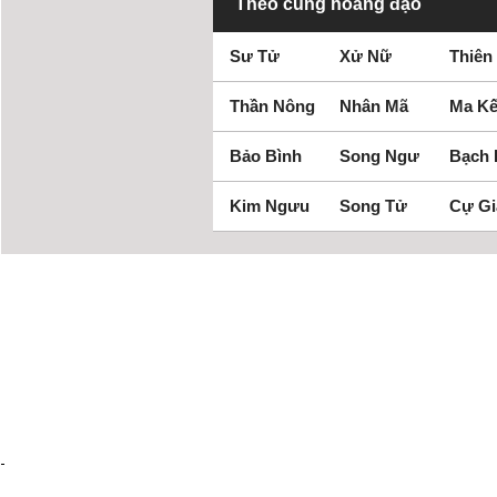
Theo cung hoàng đạo
Sư Tử
Xử Nữ
Thiên
Thần Nông
Nhân Mã
Ma Kế
Bảo Bình
Song Ngư
Bạch
Kim Ngưu
Song Tử
Cự Gi