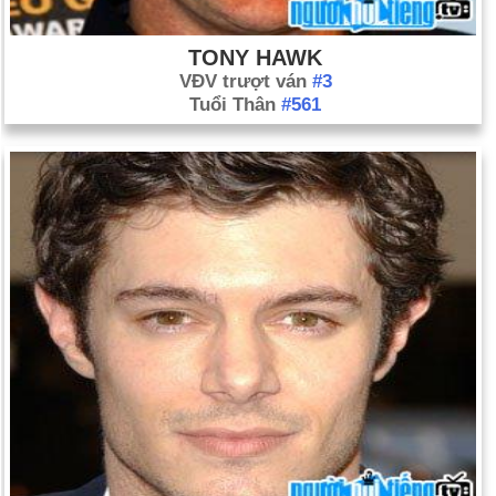
TONY HAWK
VĐV trượt ván
#3
Tuổi Thân
#561