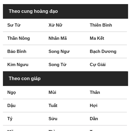
Fountain Valley
Fremont
Theo cung hoàng đạo
Fresno
Fullerton
Sư Tử
Xử Nữ
Thiên Bình
Garden Grove
Gardena
Glendale
Glendora
Thần Nông
Nhân Mã
Ma Kết
Grass Valley
Greenbrae
Hacienda Heights
Hanford
Bảo Bình
Song Ngư
Bạch Dương
Hawthorne
Hayward
Kim Ngưu
Song Tử
Cự Giải
Healdsburg
Hemet
Huntington Beach
Indio
Theo con giáp
Inglewood
Inland Empire
Ngọ
Mùi
Thân
Irvine
La Canada Flintridge
La Mesa
La Mirada
Dậu
Tuất
Hợi
Laguna Beach
Laguna Niguel
Tý
Lake Forest
Sửu
Lakewood
Dần
Lancaster
Livermore