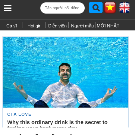
Ca sĩ
Hot girl
Diễn viên
Người mẫu
MỚI NHẤT