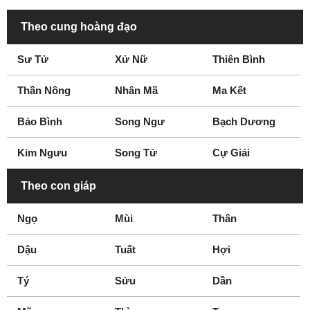
Fountain Valley
Fremont
Theo cung hoàng đạo
Fresno
Fullerton
Sư Tử
Xử Nữ
Thiên Bình
Garden Grove
Gardena
Glendale
Glendora
Thần Nông
Nhân Mã
Ma Kết
Grass Valley
Greenbrae
Hacienda Heights
Hanford
Bảo Bình
Song Ngư
Bạch Dương
Hawthorne
Hayward
Kim Ngưu
Song Tử
Cự Giải
Healdsburg
Hemet
Huntington Beach
Indio
Theo con giáp
Inglewood
Inland Empire
Ngọ
Mùi
Thân
Irvine
La Canada Flintridge
La Mesa
La Mirada
Dậu
Tuất
Hợi
Laguna Beach
Laguna Niguel
Tý
Lake Forest
Sửu
Lakewood
Dần
Lancaster
Livermore