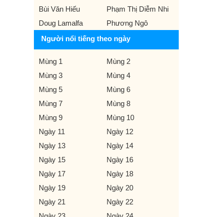
Bùi Văn Hiếu
Phạm Thị Diễm Nhi
Doug Lamalfa
Phương Ngô
Người nổi tiếng theo ngày
Mùng 1
Mùng 2
Mùng 3
Mùng 4
Mùng 5
Mùng 6
Mùng 7
Mùng 8
Mùng 9
Mùng 10
Ngày 11
Ngày 12
Ngày 13
Ngày 14
Ngày 15
Ngày 16
Ngày 17
Ngày 18
Ngày 19
Ngày 20
Ngày 21
Ngày 22
Ngày 23
Ngày 24