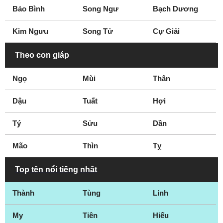
Bảo Bình
Song Ngư
Bạch Dương
Kim Ngưu
Song Tử
Cự Giải
Theo con giáp
Ngọ
Mùi
Thân
Dậu
Tuất
Hợi
Tý
Sửu
Dần
Mão
Thìn
Tỵ
Top tên nổi tiếng nhất
Thành
Tùng
Linh
My
Tiên
Hiếu