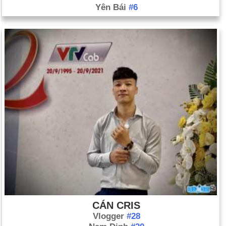
Yên Bái
#6
CÁN CRIS
Vlogger
#28