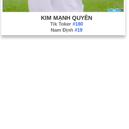
KIM MẠNH QUYỀN
Tik Toker
#180
Nam Định
#19