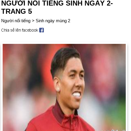
NGƯỜI NỔI TIẾNG SINH NGÀY 2-
TRANG 5
Người nổi tiếng
>
Sinh ngày mùng 2