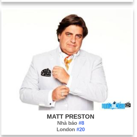
MATT PRESTON
Nhà báo
#8
London
#20