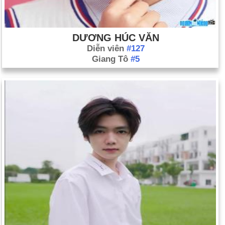
DƯƠNG HÚC VĂN
Diễn viên
#127
Giang Tô
#5