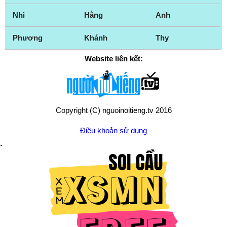
Nhi
Hằng
Anh
Phương
Khánh
Thy
Website liên kết:
Copyright (C) nguoinoitieng.tv 2016
Điều khoản sử dụng
Chính sách quyền riêng tư
Liên hệ:
mail.nguoinoitieng.tv@gmail.com