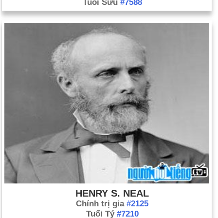
Tuổi Sửu
#7588
HENRY S. NEAL
Chính trị gia
#2125
Tuổi Tý
#7210