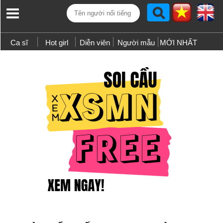
Ca sĩ
Hot girl
Diễn viên
Người mẫu
MỚI NHẤT