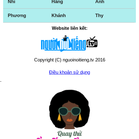
Nhi
Hằng
Anh
Phương
Khánh
Thy
Website liên kết:
Copyright (C) nguoinoitieng.tv 2016
Điều khoản sử dụng
Chính sách quyền riêng tư
Liên hệ:
mail.nguoinoitieng.tv@gmail.com