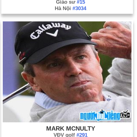
Giáo sư
#15
Hà Nội
#3034
MARK MCNULTY
VĐV golf
#291