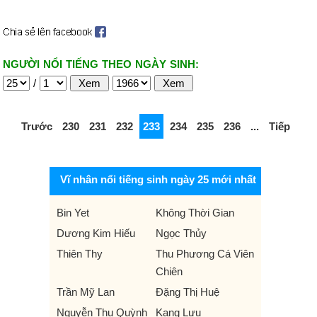
NGƯỜI NỔI TIẾNG THEO NGÀY SINH:
/
Trước
230
231
232
233
234
235
236
...
Tiếp
Vĩ nhân nổi tiếng sinh ngày 25 mới nhất
Bin Yet
Không Thời Gian
Dương Kim Hiếu
Ngọc Thủy
Thiên Thy
Thu Phương Cá Viên
Chiên
Trần Mỹ Lan
Đặng Thị Huệ
Nguyễn Thu Quỳnh
Kang Lưu