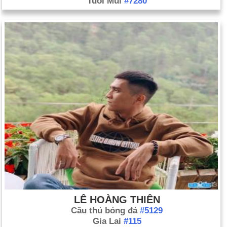
Tuổi Mùi
#7280
LÊ HOÀNG THIÊN
Cầu thủ bóng đá
#5129
Gia Lai
#115