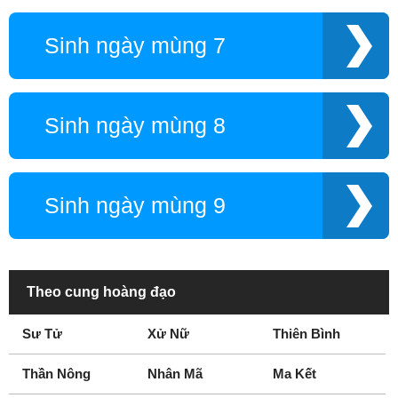
Sinh ngày mùng 7
Sinh ngày mùng 8
Sinh ngày mùng 9
Theo cung hoàng đạo
Sư Tử
Xử Nữ
Thiên Bình
Thần Nông
Nhân Mã
Ma Kết