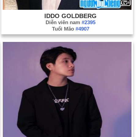
IDDO GOLDBERG
Diễn viên nam
#2395
Tuổi Mão
#4907