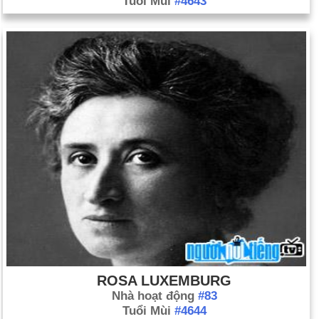
Tuổi Mùi
#4643
ROSA LUXEMBURG
Nhà hoạt động
#83
Tuổi Mùi
#4644