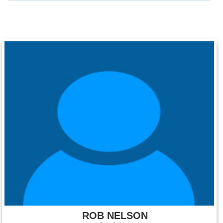
ROB NELSON