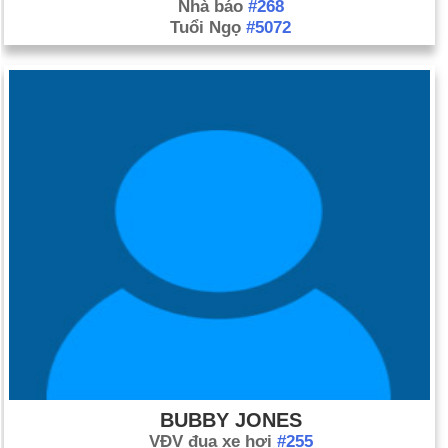
Nhà báo
#268
Tuổi Ngọ
#5072
BUBBY JONES
VĐV đua xe hơi
#255