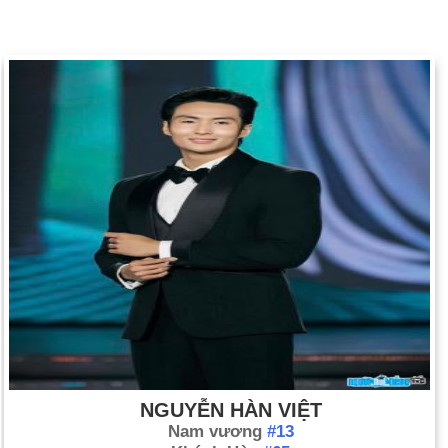
NGUYỄN HÀN VIỆT
Nam vương
#13