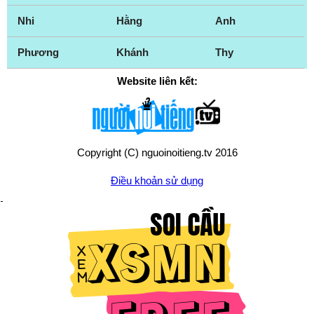
Nhi
Hằng
Anh
Phương
Khánh
Thy
Website liên kết:
Copyright (C) nguoinoitieng.tv 2016
Điều khoản sử dụng
Chính sách quyền riêng tư
Liên hệ:
mail.nguoinoitieng.tv@gmail.com