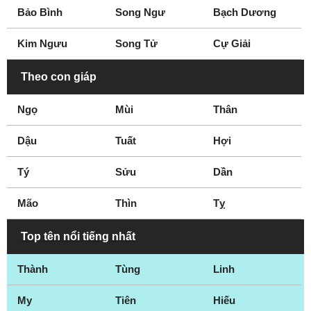
Bảo Bình
Song Ngư
Bạch Dương
Kim Ngưu
Song Tử
Cự Giải
Theo con giáp
Ngọ
Mùi
Thân
Dậu
Tuất
Hợi
Tý
Sửu
Dần
Mão
Thìn
Tỵ
Top tên nổi tiếng nhất
Thành
Tùng
Linh
My
Tiên
Hiếu