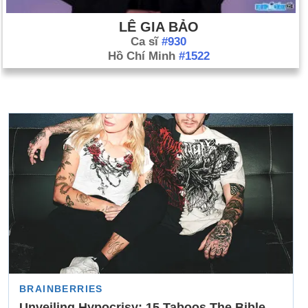
LÊ GIA BẢO
Ca sĩ
#930
Hồ Chí Minh
#1522