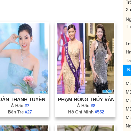
Tr
Xa
Ng
Th
Lê
Ha
Tà
N
Mù
Mù
OÀN THANH TUYỀN
PHẠM HỒNG THÚY VÂN
Mù
Á Hậu
#7
Á Hậu
#8
Mù
Bến Tre
#27
Hồ Chí Minh
#552
Mù
Ng