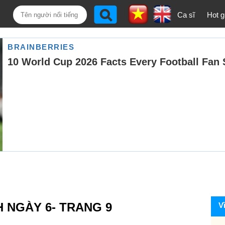
Ca sĩ
Hot gi
H NGÀY 6- TRANG 9
V