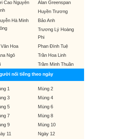
ời Cao Nguyên
Alan Greenspan
nh
Huyền Trương
uyễn Hà Minh
Bảo Anh
ông
Trương Lý Hoàng
Phi
 Văn Hoa
Phan Đình Tuệ
na Ngô
Trần Hoa Linh
i
Trầm Minh Thuần
gười nổi tiếng theo ngày
ng 1
Mùng 2
ng 3
Mùng 4
ng 5
Mùng 6
ng 7
Mùng 8
ng 9
Mùng 10
ày 11
Ngày 12