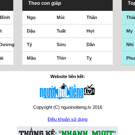
Theo con giáp
Top
 Bình
Ngọ
Mùi
Thân
Thà
t
Dậu
Tuất
Hợi
My
 Dương
Tý
Sửu
Dần
Nhi
ải
Mão
Thìn
Tỵ
Ph
Website liên kết:
Copyright (C) nguoinoitieng.tv 2016
Điều khoản sử dụng