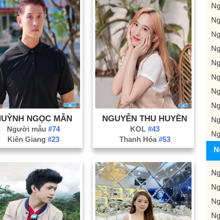
Ng
Ng
Ng
Ng
Ng
Ng
Ng
Ng
HUỲNH NGỌC MẪN
NGUYỄN THU HUYỀN
Ng
Người mẫu
#74
KOL
#43
Ng
Kiên Giang
#23
Thanh Hóa
#53
N
Ng
Ng
Ng
Ng