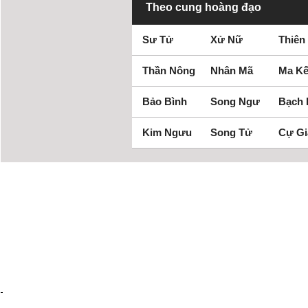
Theo cung hoàng đạo
Sư Tử
Xử Nữ
Thiên
Thần Nông
Nhân Mã
Ma Kế
Bảo Bình
Song Ngư
Bạch
Kim Ngưu
Song Tử
Cự Gi