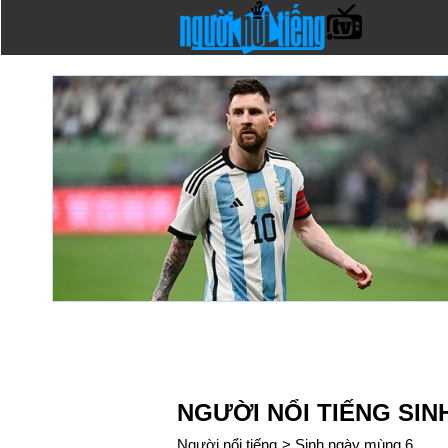
NGƯỜI NỔI TIẾNG SIN
Người nổi tiếng
>
Sinh ngày mùng 6