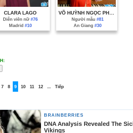
CLARA LAGO
VÕ HUỲNH NGỌC PHỤNG
Diễn viên nữ
#76
Người mẫu
#81
Madrid
#10
An Giang
#30
H:
7
8
9
10
11
12
...
Tiếp