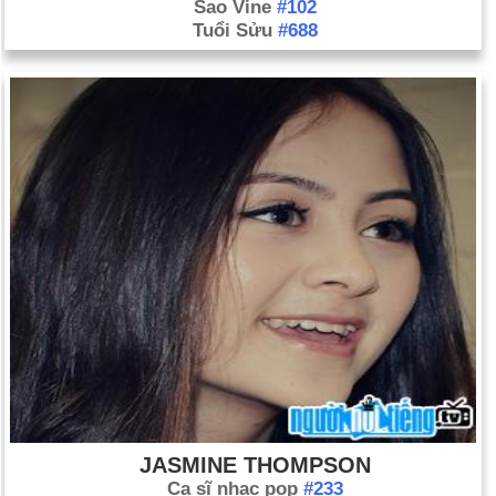
Sao Vine
#102
Tuổi Sửu
#688
JASMINE THOMPSON
Ca sĩ nhạc pop
#233