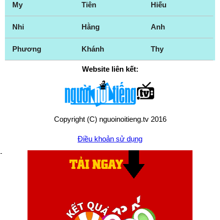
My
Tiên
Hiếu
Nhi
Hằng
Anh
Phương
Khánh
Thy
Website liên kết:
Copyright (C) nguoinoitieng.tv 2016
Điều khoản sử dụng
Chính sách quyền riêng tư