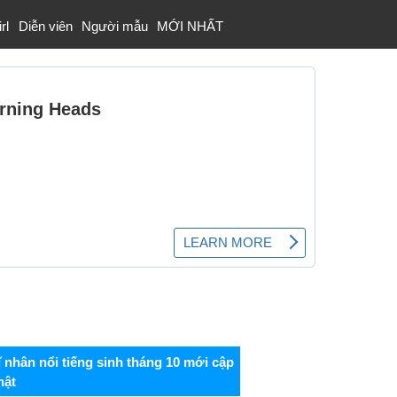
rl
Diễn viên
Người mẫu
MỚI NHẤT
ĩ nhân nổi tiếng sinh tháng 10 mới cập
hật