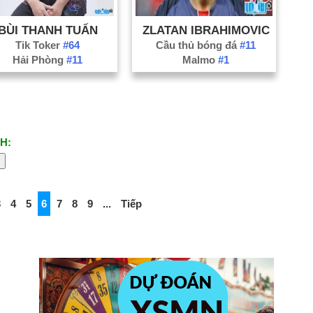
BÙI THANH TUẤN
ZLATAN IBRAHIMOVIC
Tik Toker
#64
Cầu thủ bóng đá
#11
Hải Phòng
#11
Malmo
#1
H:
3
4
5
6
7
8
9
...
Tiếp