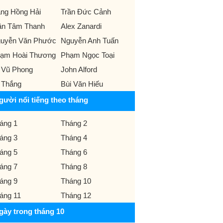
ng Hồng Hải
Trần Đức Cảnh
ần Tâm Thanh
Alex Zanardi
uyễn Văn Phước
Nguyễn Anh Tuấn
ạm Hoài Thương
Phạm Ngọc Toại
 Vũ Phong
John Alford
 Thắng
Bùi Văn Hiếu
gười nổi tiếng theo tháng
áng 1
Tháng 2
áng 3
Tháng 4
áng 5
Tháng 6
áng 7
Tháng 8
áng 9
Tháng 10
áng 11
Tháng 12
gày trong tháng 10