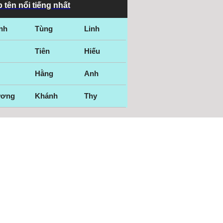
 tên nổi tiếng nhất
nh
Tùng
Linh
Tiên
Hiếu
Hằng
Anh
ương
Khánh
Thy