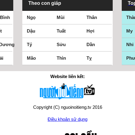
Theo con giáp
Top
 Bình
Ngọ
Mùi
Thân
Thà
t
Dậu
Tuất
Hợi
My
 Dương
Tý
Sửu
Dần
Nhi
ải
Mão
Thìn
Tỵ
Ph
Website liên kết:
Copyright (C) nguoinoitieng.tv 2016
Điều khoản sử dụng