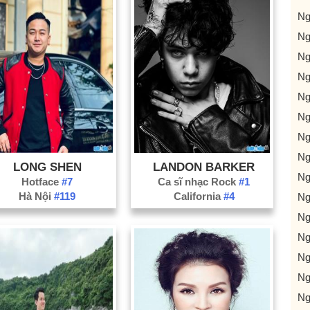
Ng
Ng
Ng
Ng
Ng
Ng
Ng
Ng
LONG SHEN
LANDON BARKER
Ng
Hotface
#7
Ca sĩ nhạc Rock
#1
Hà Nội
#119
California
#4
Ng
Ng
Ng
Ng
Ng
Ng