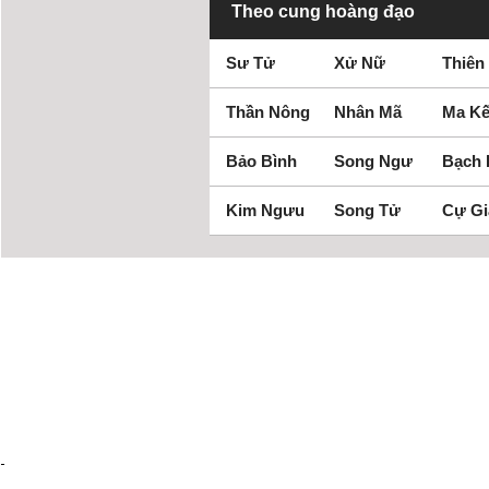
Theo cung hoàng đạo
Sư Tử
Xử Nữ
Thiên
Thần Nông
Nhân Mã
Ma Kế
Bảo Bình
Song Ngư
Bạch
Kim Ngưu
Song Tử
Cự Gi