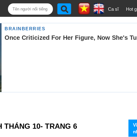
Ca sĩ
Hot gi
H THÁNG 10- TRANG 6
V
n