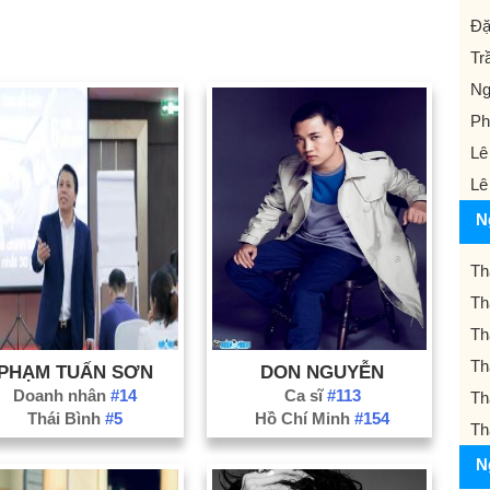
Đặ
Tr
Ng
Ph
Lê
Lê
N
Th
Th
Th
Th
PHẠM TUẤN SƠN
DON NGUYỄN
Doanh nhân
#14
Ca sĩ
#113
Th
Thái Bình
#5
Hồ Chí Minh
#154
Th
N