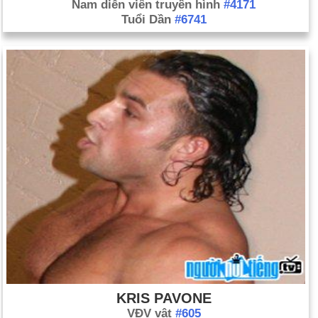
Nam diễn viên truyền hình
#4171
Tuổi Dần
#6741
KRIS PAVONE
VĐV vật
#605