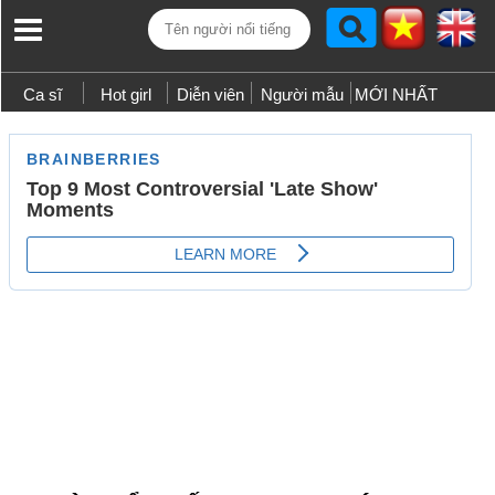
Ca sĩ
Hot girl
Diễn viên
Người mẫu
MỚI NHẤT