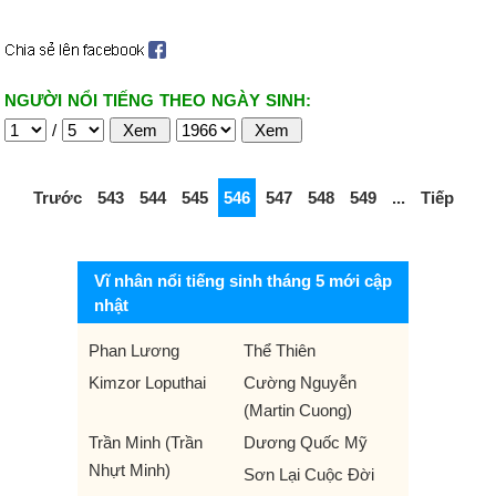
NGƯỜI NỔI TIẾNG THEO NGÀY SINH:
/
Trước
543
544
545
546
547
548
549
...
Tiếp
Vĩ nhân nổi tiếng sinh tháng 5 mới cập
nhật
Phan Lương
Thể Thiên
Kimzor Loputhai
Cường Nguyễn
(Martin Cuong)
Trần Minh (Trần
Dương Quốc Mỹ
Nhựt Minh)
Sơn Lại Cuộc Đời