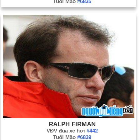
Tuổi Mão
#6835
RALPH FIRMAN
VĐV đua xe hơi
#442
Tuổi Mão
#6839