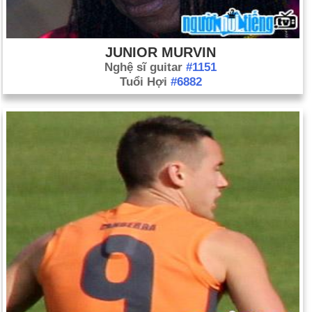
JUNIOR MURVIN
Nghệ sĩ guitar
#1151
Tuổi Hợi
#6882