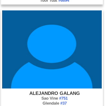
Tuổi Tuất
#6894
ALEJANDRO GALANG
Sao Vine
#751
Glendale
#37