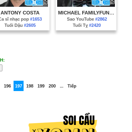
ANTONY COSTA
MICHAEL FAMILYFUNPACK
Ca sĩ nhạc pop
#1653
Sao YouTube
#2862
Tuổi Dậu
#2605
Tuổi Tỵ
#2420
H:
196
197
198
199
200
...
Tiếp