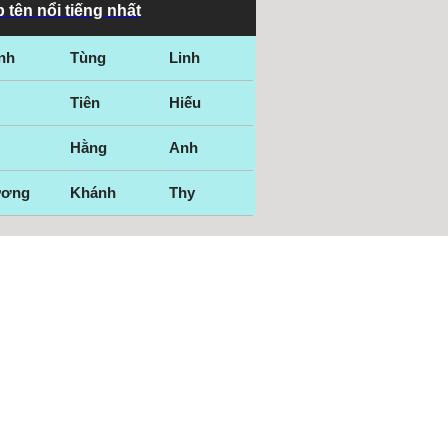
 tên nổi tiếng nhất
nh
Tùng
Linh
Tiên
Hiếu
Hằng
Anh
ương
Khánh
Thy