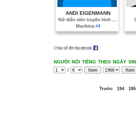
ANDI EIGENMANN
Nữ diễn viên truyền hình
#1827
Marikina
#4
NGƯỜI NỔI TIẾNG THEO NGÀY SIN
/
Trước
194
195