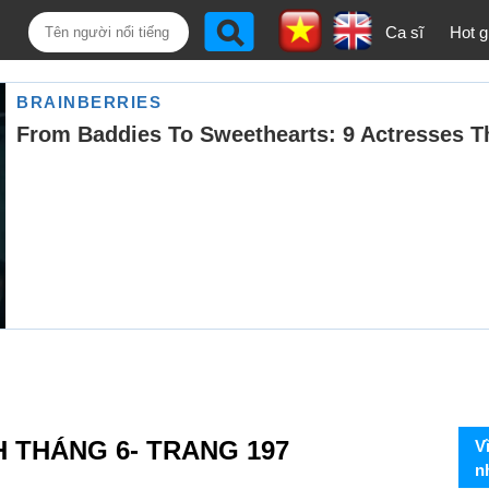
Ca sĩ
Hot gi
H THÁNG 6- TRANG 197
V
n