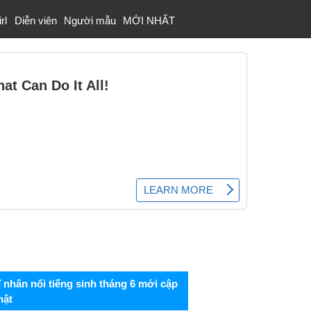
rl
Diễn viên
Người mẫu
MỚI NHẤT
ĩ nhân nổi tiếng sinh tháng 6 mới cập
hật