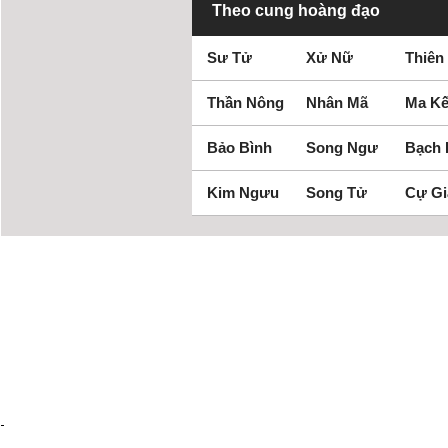
Theo cung hoàng đạo
Sư Tử
Xử Nữ
Thiên
Thần Nông
Nhân Mã
Ma Kế
Bảo Bình
Song Ngư
Bạch
Kim Ngưu
Song Tử
Cự Gi