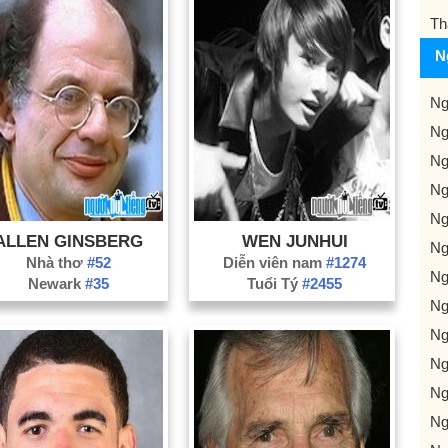
Th
N
Ng
Ng
Ng
Ng
Ng
ALLEN GINSBERG
WEN JUNHUI
Ng
Nhà thơ
#52
Diễn viên nam
#1274
Ng
Newark
#35
Tuổi Tý
#2455
Ng
Ng
Ng
Ng
Ng