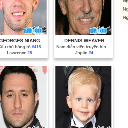
Ng
Ng
Ng
GEORGES NIANG
DENNIS WEAVER
Cầu thủ bóng rổ
#418
Nam diễn viên truyền hình
#1787
Lawrence
#5
Joplin
#4