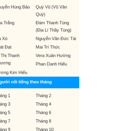
uyễn Hùng Bảo
Quý Vũ (Vũ Văn
Quý)
̉a Trắng
Đàm Thanh Tùng
(Địa Lí Thầy Tùng)
 Xó
Nguyễn Văn Đức Tài
át Đạt
Mai Trí Thức
 Thị Thanh
Vera Xuân Hường
ương
Phan Danh Hiếu
ơng Kim Hiếu
gười nổi tiếng theo tháng
áng 1
Tháng 2
áng 3
Tháng 4
áng 5
Tháng 6
áng 7
Tháng 8
áng 9
Tháng 10