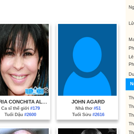
Ng
Lư
Ma
Ph
Lê
Ph
Dư
N
Th
MARIA CONCHITA ALONSO
JOHN AGARD
Th
Ca sĩ thế giới
#179
Nhà thơ
#51
Tuổi Dậu
#2600
Tuổi Sửu
#2616
Th
Th
Th