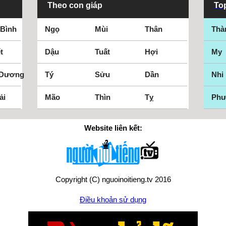
Theo con giáp
Top
 Bình
Ngọ
Mùi
Thân
Thà
t
Dậu
Tuất
Hợi
My
 Dương
Tý
Sửu
Dần
Nhi
ải
Mão
Thìn
Tỵ
Ph
Website liên kết:
Copyright (C) nguoinoitieng.tv 2016
Điều khoản sử dụng