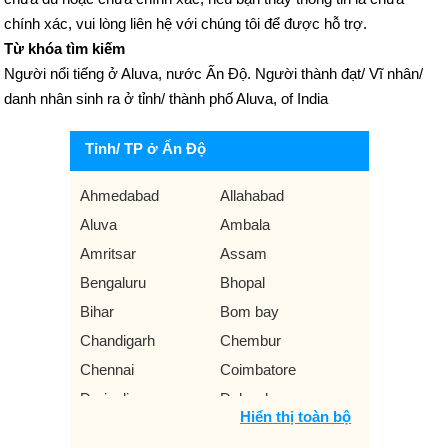
chính xác, vui lòng liên hệ với chúng tôi để được hỗ trợ.
Từ khóa tìm kiếm
Người nổi tiếng ở Aluva, nước Ấn Độ. Người thành đạt/ Vĩ nhân/
danh nhân sinh ra ở tỉnh/ thành phố Aluva, of India
Tỉnh/ TP ở Ấn Độ
Ahmedabad
Allahabad
Aluva
Ambala
Amritsar
Assam
Bengaluru
Bhopal
Bihar
Bom bay
Chandigarh
Chembur
Chennai
Coimbatore
Darjeeling
Dehradun
Hiển thị toàn bộ
Delhi
Durgapur