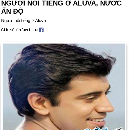
NGƯỜI NỔI TIẾNG Ở ALUVA, NƯỚC
ẤN ĐỘ
Người nổi tiếng
>
Aluva