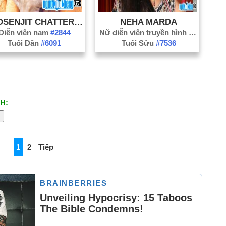
PROSENJIT CHATTERJEE
NEHA MARDA
Diễn viên nam
#2844
Nữ diễn viên truyền hình
#3926
Tuổi Dần
#6091
Tuổi Sửu
#7536
H:
1
2
Tiếp