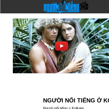
NGƯỜI NỔI TIẾNG Ở 
Người nổi tiếng
>
Kolkata