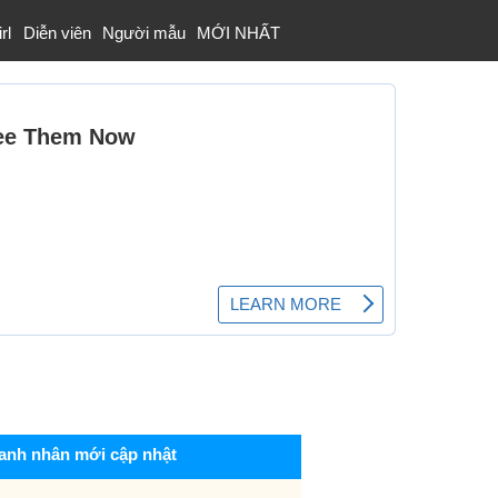
rl
Diễn viên
Người mẫu
MỚI NHẤT
anh nhân mới cập nhật