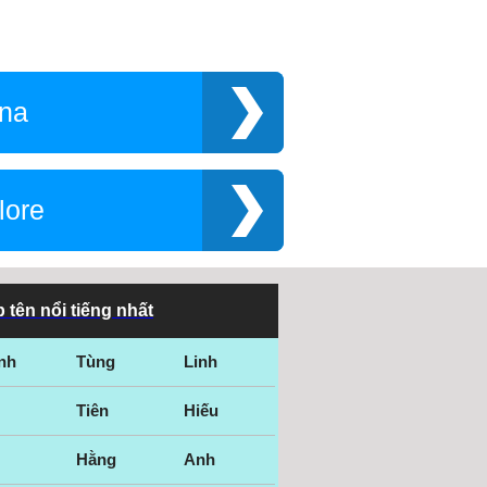
ana
lore
 tên nổi tiếng nhất
nh
Tùng
Linh
Tiên
Hiếu
Hằng
Anh