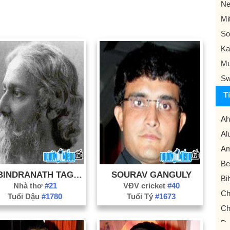
Ne
Mi
So
Ka
Mu
Sw
T
Ah
Al
Am
Be
RABINDRANATH TAGORE
SOURAV GANGULY
Bi
Nhà thơ
#21
VĐV cricket
#40
Ch
Tuổi Dậu
#1780
Tuổi Tý
#1673
Ch
Da