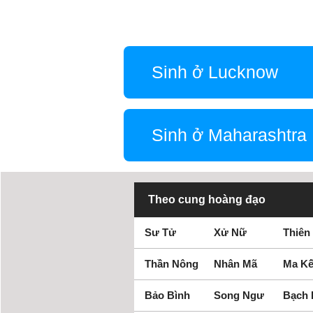
Sinh ở Lucknow
Sinh ở Maharashtra
Theo cung hoàng đạo
Sư Tử
Xử Nữ
Thiên
Thần Nông
Nhân Mã
Ma Kế
Bảo Bình
Song Ngư
Bạch