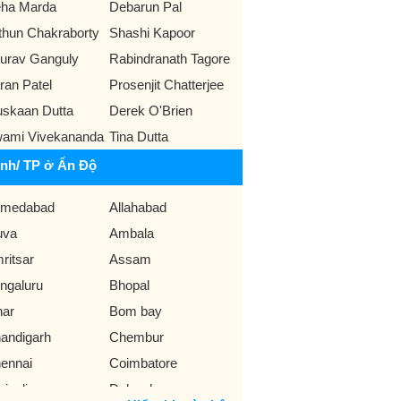
ha Marda
Debarun Pal
thun Chakraborty
Shashi Kapoor
urav Ganguly
Rabindranath Tagore
ran Patel
Prosenjit Chatterjee
skaan Dutta
Derek O'Brien
ami Vivekananda
Tina Dutta
ỉnh/ TP ở Ấn Độ
medabad
Allahabad
uva
Ambala
ritsar
Assam
ngaluru
Bhopal
har
Bom bay
andigarh
Chembur
ennai
Coimbatore
rjeeling
Dehradun