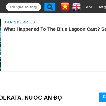
Ca sĩ
Hot gi
KOLKATA, NƯỚC ẤN ĐỘ
D