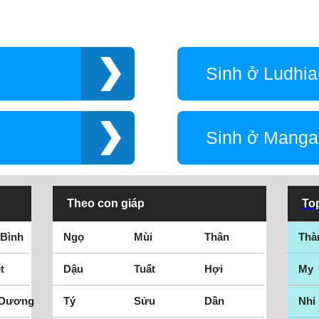
Sinh ở Ludhi
Sinh ở Manga
Theo con giáp
Top
 Bình
Ngọ
Mùi
Thân
Thà
t
Dậu
Tuất
Hợi
My
 Dương
Tý
Sửu
Dần
Nhi