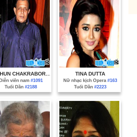
De
Ha
In
Ja
Ke
Ko
Lu
Ma
MITHUN CHAKRABORTY
TINA DUTTA
Na
Diễn viên nam
#1091
Nữ nhạc kịch Opera
#163
Ne
Tuổi Dần
#2188
Tuổi Dần
#2223
Pu
Sh
Ut