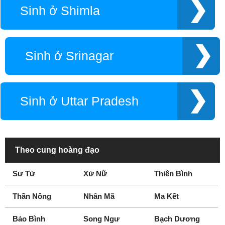
Sinh ở Shimla
Ludhiana
Maharashtra
Mangalore
Mumbai
Nagpur
New Dehli
Sinh ở Srinagar
New Delhi
Patna
Pune
Punjab
Shimla
Srinagar
Sinh ở Uttar Pradesh
Uttar Pradesh
Theo cung hoàng đạo
Sư Tử
Xử Nữ
Thiên Bình
Thần Nông
Nhân Mã
Ma Kết
Bảo Bình
Song Ngư
Bạch Dương