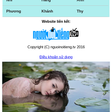
Phương
Khánh
Thy
Website liên kết:
Copyright (C) nguoinoitieng.tv 2016
Điều khoản sử dụng
Chính sách quyền riêng tư
Liên hệ:
mail.nguoinoitieng.tv@gmail.com