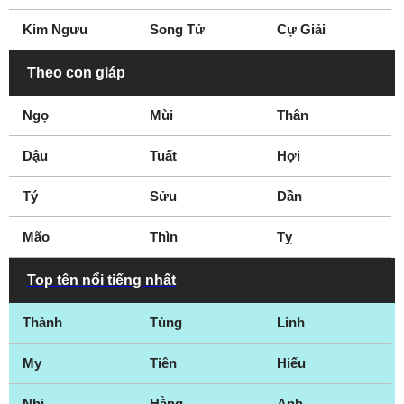
Kim Ngưu
Song Tử
Cự Giải
Theo con giáp
Ngọ
Mùi
Thân
Dậu
Tuất
Hợi
Tý
Sửu
Dần
Mão
Thìn
Tỵ
Top tên nổi tiếng nhất
Thành
Tùng
Linh
My
Tiên
Hiếu
Nhi
Hằng
Anh