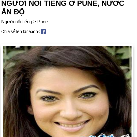
NGƯỜI NỔI TIẾNG Ở PUNE, NƯỚC
ẤN ĐỘ
Người nổi tiếng
>
Pune