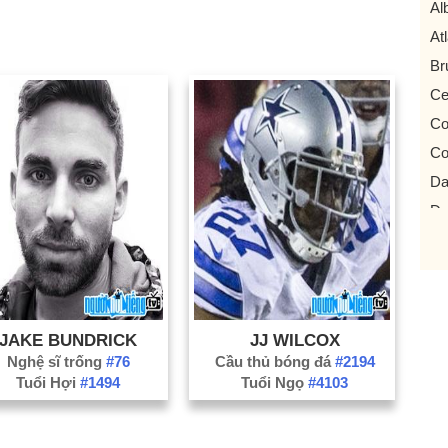
Al
At
Br
Ce
Co
Co
Da
De
Fo
Gri
Je
La
JAKE BUNDRICK
JJ WILCOX
Le
Nghệ sĩ trống
#76
Cầu thủ bóng đá
#2194
Tuổi Hợi
#1494
Tuổi Ngọ
#4103
Ma
Mc
Pe