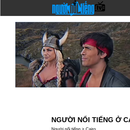
NGƯỜI NỔI TIẾNG Ở C
Người nổi tiếng
>
Cairo