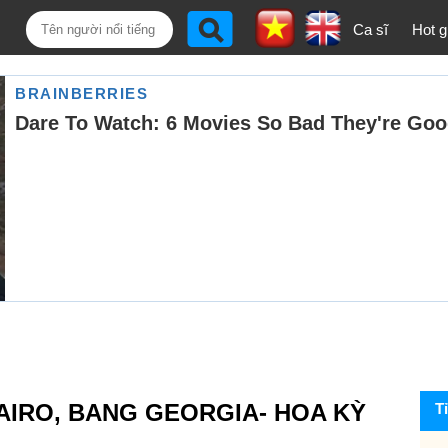
Ca sĩ
Hot gi
AIRO, BANG GEORGIA- HOA KỲ
T