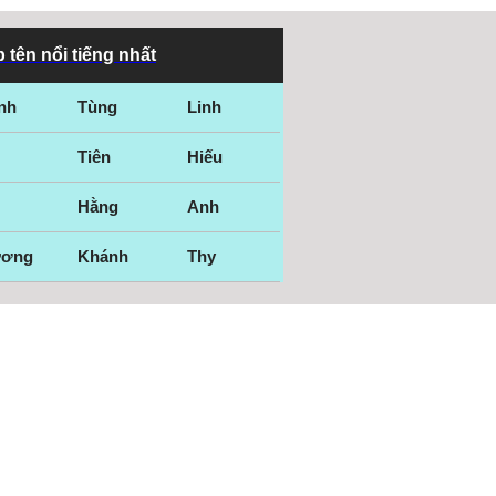
 tên nổi tiếng nhất
nh
Tùng
Linh
Tiên
Hiếu
Hằng
Anh
ương
Khánh
Thy