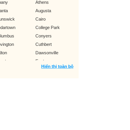
bany
Athens
lanta
Augusta
unswick
Cairo
dartown
College Park
lumbus
Conyers
vington
Cuthbert
lton
Dawsonville
catur
Eastman
Hiển thị toàn bộ
rt Benning
Gainesville
ffin
Habersham
sup
Kennesaw
grange
Lawrenceville
esburg
Loganville
con
Marietta
donough
Milledgeville
rry
Plains