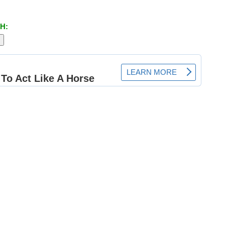
Ri
H:
Sa
St
Th
To
Vi