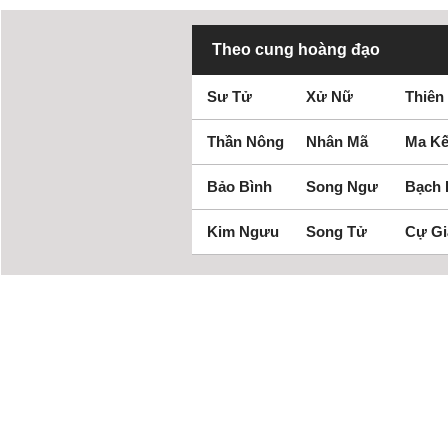
Theo cung hoàng đạo
Sư Tử
Xử Nữ
Thiên
Thần Nông
Nhân Mã
Ma Kế
Bảo Bình
Song Ngư
Bạch
Kim Ngưu
Song Tử
Cự Gi