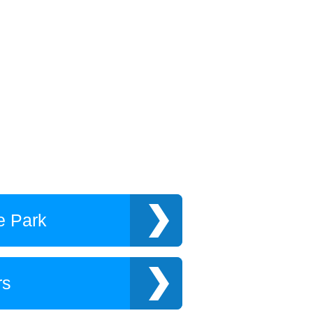
e Park
rs