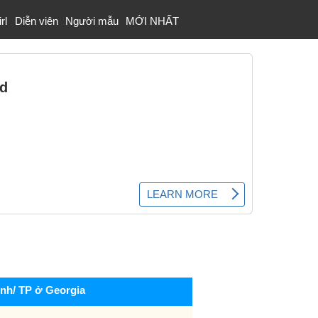
rl
Diễn viên
Người mẫu
MỚI NHẤT
ỉnh/ TP ở Georgia