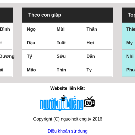
Theo con giáp
Top
 Bình
Ngọ
Mùi
Thân
Thà
t
Dậu
Tuất
Hợi
My
 Dương
Tý
Sửu
Dần
Nhi
ải
Mão
Thìn
Tỵ
Ph
Website liên kết:
Copyright (C) nguoinoitieng.tv 2016
Điều khoản sử dụng