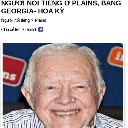
NGƯỜI NỔI TIẾNG Ở PLAINS, BANG
GEORGIA- HOA KỲ
Người nổi tiếng
>
Plains