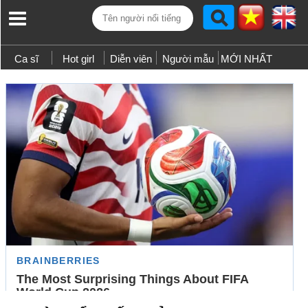
Ca sĩ
Hot girl
Diễn viên
Người mẫu
MỚI NHẤT