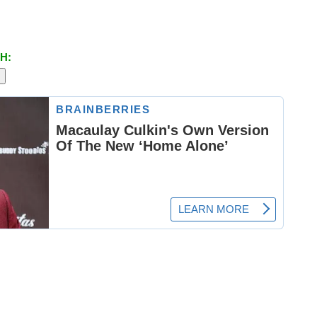
Ri
Sa
H:
St
Th
To
Vi