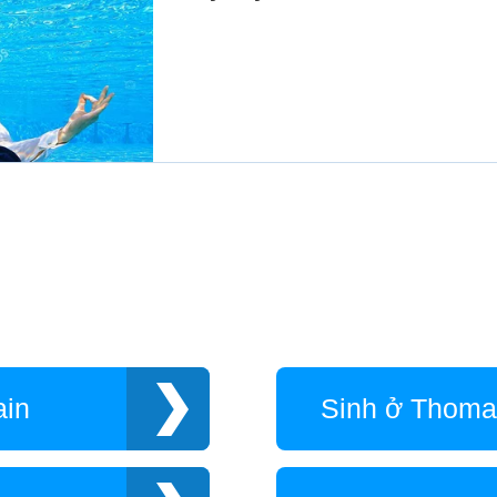
ain
Sinh ở Thomas