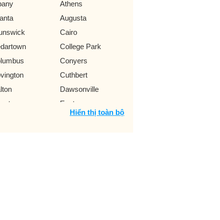
bany
Athens
lanta
Augusta
unswick
Cairo
dartown
College Park
lumbus
Conyers
vington
Cuthbert
lton
Dawsonville
catur
Eastman
Hiển thị toàn bộ
rt Benning
Gainesville
ffin
Habersham
sup
Kennesaw
grange
Lawrenceville
esburg
Loganville
con
Marietta
donough
Milledgeville
rry
Plains