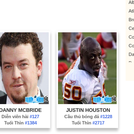
Al
At
Br
Ce
Co
Co
Da
De
Fo
Gri
Je
La
Le
DANNY MCBRIDE
JUSTIN HOUSTON
Ma
Diễn viên hài
#127
Cầu thủ bóng đá
#1228
Tuổi Thìn
#1384
Tuổi Thìn
#2717
Mc
Pe