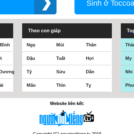
Sinh ở Tocco
Theo con giáp
Top
 Bình
Ngọ
Mùi
Thân
Thà
t
Dậu
Tuất
Hợi
My
 Dương
Tý
Sửu
Dần
Nhi
ải
Mão
Thìn
Tỵ
Ph
Website liên kết:
Copyright (C) nguoinoitieng.tv 2016