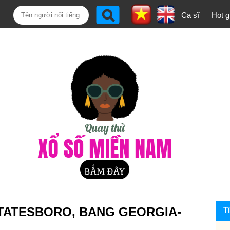
Ca sĩ
Hot gi
STATESBORO, BANG GEORGIA-
T