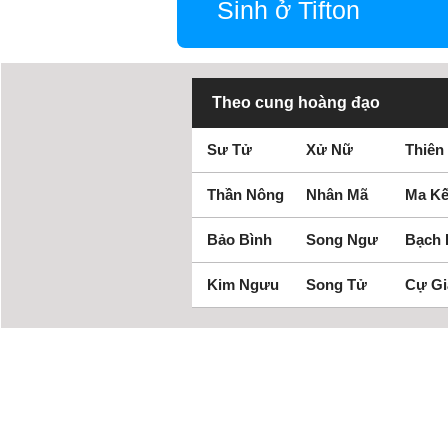
Sinh ở Tifton
Theo cung hoàng đạo
Sư Tử
Xử Nữ
Thiên
Thần Nông
Nhân Mã
Ma Kế
Bảo Bình
Song Ngư
Bạch
Kim Ngưu
Song Tử
Cự Gi