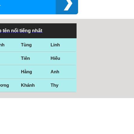
a
 tên nổi tiếng nhất
nh
Tùng
Linh
Tiên
Hiếu
Hằng
Anh
ương
Khánh
Thy