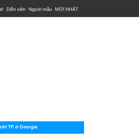
rl
Diễn viên
Người mẫu
MỚI NHẤT
ỉnh/ TP ở Georgia