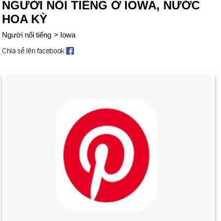
NGƯỜI NỔI TIẾNG Ở IOWA, NƯỚC
HOA KỲ
Người nổi tiếng
>
Iowa