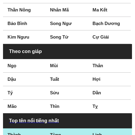
Texas
Utah
Thần Nông
Nhân Mã
Ma Kết
Virginia
Washington D.C
West Virginia
Westminster
Bảo Bình
Song Ngư
Bạch Dương
Wyoming
Kim Ngưu
Song Tử
Cự Giải
Theo con giáp
Ngọ
Mùi
Thân
Dậu
Tuất
Hợi
Tý
Sửu
Dần
Mão
Thìn
Tỵ
Top tên nổi tiếng nhất
Thành
Tùng
Linh