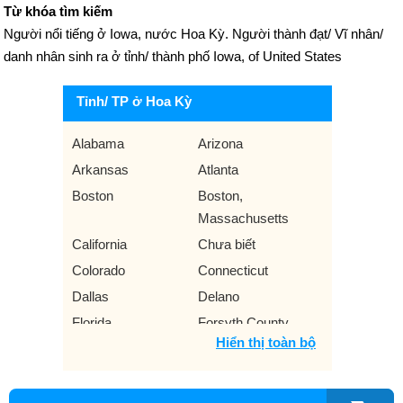
Từ khóa tìm kiếm
Người nổi tiếng ở Iowa, nước Hoa Kỳ. Người thành đạt/ Vĩ nhân/
danh nhân sinh ra ở tỉnh/ thành phố Iowa, of United States
Tỉnh/ TP ở Hoa Kỳ
Alabama
Arizona
Arkansas
Atlanta
Boston
Boston,
Massachusetts
California
Chưa biết
Colorado
Connecticut
Dallas
Delano
Florida
Forsyth County
Hiển thị toàn bộ
Georgia
Greenville
Hawaii
Houston
Idaho
Illinois