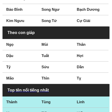
Virginia
Washington D.C
West Virginia
Westminster
Bảo Bình
Song Ngư
Bạch Dương
Wyoming
Kim Ngưu
Song Tử
Cự Giải
Theo con giáp
Ngọ
Mùi
Thân
Dậu
Tuất
Hợi
Tý
Sửu
Dần
Mão
Thìn
Tỵ
Top tên nổi tiếng nhất
Thành
Tùng
Linh