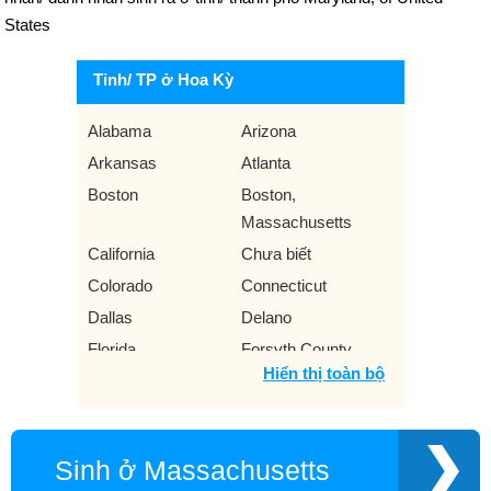
States
Tỉnh/ TP ở Hoa Kỳ
Alabama
Arizona
Arkansas
Atlanta
Boston
Boston,
Massachusetts
California
Chưa biết
Colorado
Connecticut
Dallas
Delano
Florida
Forsyth County
Hiển thị toàn bộ
Georgia
Greenville
Hawaii
Houston
Idaho
Illinois
Sinh ở Massachusetts
Indiana
Iowa