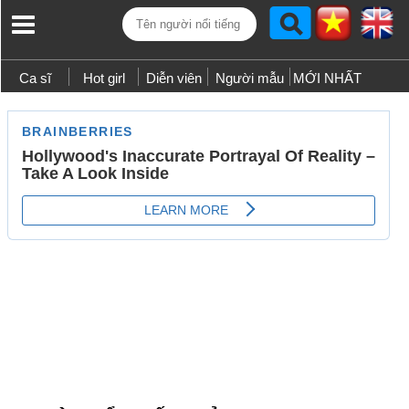
Ca sĩ
Hot girl
Diễn viên
Người mẫu
MỚI NHẤT