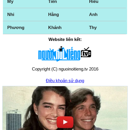
My
Tiên
Hiếu
Nhi
Hằng
Anh
Phương
Khánh
Thy
Website liên kết:
Copyright (C) nguoinoitieng.tv 2016
Điều khoản sử dụng
Chính sách quyền riêng tư