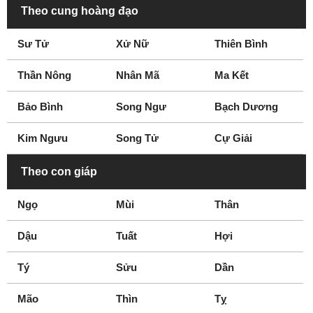
San Francisco
Seattle
Theo cung hoàng đạo
Sherman Oaks
South Carolina
South Dakota
Tennessee
Sư Tử
Xử Nữ
Thiên Bình
Texas
Utah
Thần Nông
Nhân Mã
Ma Kết
Virginia
Washington D.C
West Virginia
Westminster
Bảo Bình
Song Ngư
Bạch Dương
Wyoming
Kim Ngưu
Song Tử
Cự Giải
Theo con giáp
Ngọ
Mùi
Thân
Dậu
Tuất
Hợi
Tý
Sửu
Dần
Mão
Thìn
Tỵ