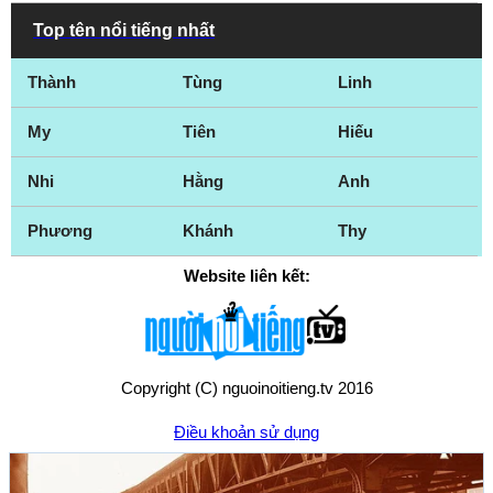
Top tên nổi tiếng nhất
Thành
Tùng
Linh
My
Tiên
Hiếu
Nhi
Hằng
Anh
Phương
Khánh
Thy
Website liên kết:
Copyright (C) nguoinoitieng.tv 2016
Điều khoản sử dụng