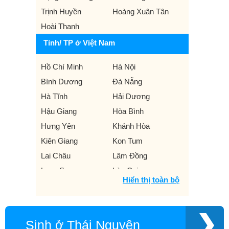
Trịnh Huyền
Hoàng Xuân Tân
Hoài Thanh
Tỉnh/ TP ở Việt Nam
Hồ Chí Minh
Hà Nội
Bình Dương
Đà Nẵng
Hà Tĩnh
Hải Dương
Hậu Giang
Hòa Bình
Hưng Yên
Khánh Hòa
Kiên Giang
Kon Tum
Lai Châu
Lâm Đồng
Lạng Sơn
Lào Cai
Hiển thị toàn bộ
Nam Định
Nghệ An
Ninh Bình
Ninh Thuận
Phú Thọ
Phú Yên
Sinh ở Thái Nguyên