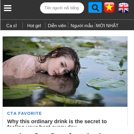
Ca sĩ
Hot girl
Diễn viên
Người mẫu
MỚI NHẤT