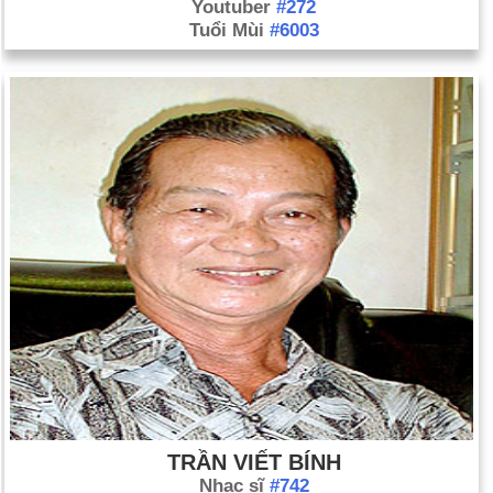
Youtuber
#272
Tuổi Mùi
#6003
TRẦN VIẾT BÍNH
Nhạc sĩ
#742