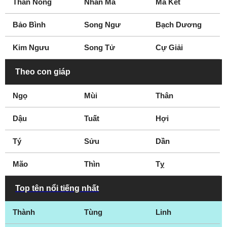
Thần Nông
Nhân Mã
Ma Kết
Cao Bằng
Đắk Lắk
Đắk Nông
Điện Biên
Bảo Bình
Song Ngư
Bạch Dương
Đồng Nai
Đồng Tháp
Kim Ngưu
Song Tử
Cự Giải
Gia Lai
Hà Giang
Hà Nam
Đà Lạt
Theo con giáp
Phan Thiết
Nha Trang
Ngọ
Mùi
Thân
Dậu
Tuất
Hợi
Tý
Sửu
Dần
Mão
Thìn
Tỵ
Top tên nổi tiếng nhất
Thành
Tùng
Linh