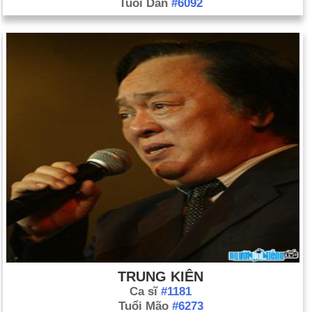
Tuổi Dần
#6092
TRUNG KIÊN
Ca sĩ
#1181
Tuổi Mão
#6273