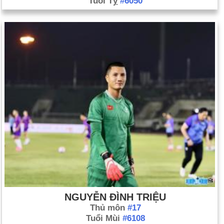
Tuổi Tỵ
#6050
NGUYỄN ĐÌNH TRIỆU
Thủ môn
#17
Tuổi Mùi
#6108