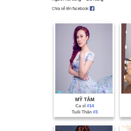
MỸ TÂM
Ca sĩ
#14
Tuổi Thân
#3