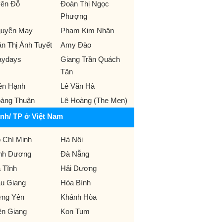
ên Đỗ
Đoàn Thị Ngọc
Phượng
uyễn May
Phạm Kim Nhân
ần Thị Ánh Tuyết
Amy Đào
ydays
Giang Trần Quách
Tân
ền Hạnh
Lê Văn Hà
àng Thuận
Lê Hoàng (The Men)
ỉnh/ TP ở Việt Nam
 Chí Minh
Hà Nội
nh Dương
Đà Nẵng
 Tĩnh
Hải Dương
u Giang
Hòa Bình
ng Yên
Khánh Hòa
ên Giang
Kon Tum