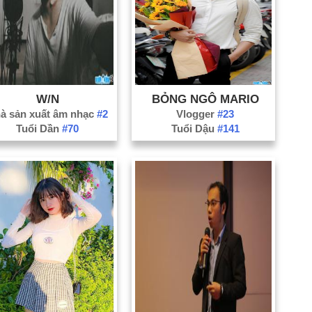
Bắ
Bạ
Bế
Bì
Cà
W/N
BỎNG NGÔ MARIO
à sản xuất âm nhạc
#2
Vlogger
#23
Ca
Tuổi Dần
#70
Tuổi Dậu
#141
Đắ
Đồ
Gi
H
Ph