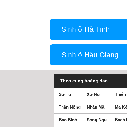
Sinh ở Hà Tĩnh
Sinh ở Hậu Giang
Theo cung hoàng đạo
Sư Tử
Xử Nữ
Thiên
Thần Nông
Nhân Mã
Ma Kế
Bảo Bình
Song Ngư
Bạch