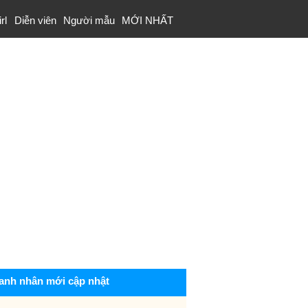
rl
Diễn viên
Người mẫu
MỚI NHẤT
anh nhân mới cập nhật