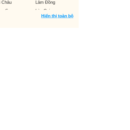
i Châu
Lâm Đồng
ng Sơn
Lào Cai
Hiển thị toàn bộ
m Định
Nghệ An
nh Bình
Ninh Thuận
ú Thọ
Phú Yên
ảng Bình
Quảng Nam
ảng Ngãi
Quảng Ninh
ảng Trị
Sóc Trăng
n La
Tây Ninh
ái Bình
Thái Nguyên
anh Hóa
Thừa Thiên Huế
ền Giang
Trà Vinh
yên Quang
Vĩnh Long
nh Phúc
Yên Bái
i Phòng
Long An
 Rịa Vũng Tàu
An Giang