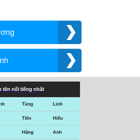
ương
ình
 tên nổi tiếng nhất
nh
Tùng
Linh
Tiên
Hiếu
Hằng
Anh