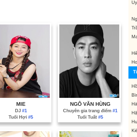
Uy
Ng
Tr
Ma
Hi
Ho
T
Hồ
Bì
MIE
NGÔ VĂN HÙNG
Hà
DJ
#1
Chuyên gia trang điểm
#1
Hậ
Tuổi Hợi
#5
Tuổi Tuất
#5
Hư
Ki