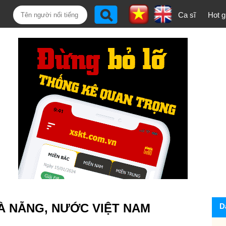
Ca sĩ
Hot gi
À NẴNG, NƯỚC VIỆT NAM
D