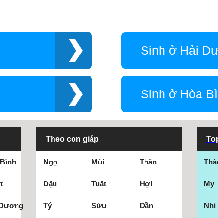
Sinh ở Hải D
Sinh ở Hòa B
Theo con giáp
Top
 Bình
Ngọ
Mùi
Thân
Thà
t
Dậu
Tuất
Hợi
My
 Dương
Tý
Sửu
Dần
Nhi