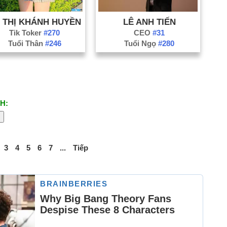
 THỊ KHÁNH HUYỀN
LÊ ANH TIẾN
Tik Toker
#270
CEO
#31
Tuổi Thân
#246
Tuổi Ngọ
#280
H:
3
4
5
6
7
...
Tiếp