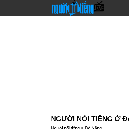
NGƯỜI NỔI TIẾNG Ở Đ
Người nổi tiếng
>
Đà Nẵng