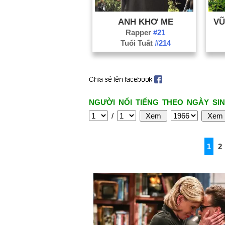
ANH KHƠ ME
VŨ
Rapper
#21
Tuổi Tuất
#214
NGƯỜI NỔI TIẾNG THEO NGÀY SIN
/
1
2