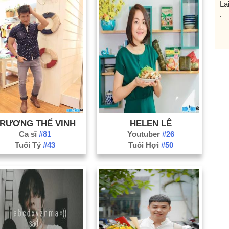
La
Lạ
Na
Ni
Ph
Qu
Qu
Qu
Sơ
RƯƠNG THẾ VINH
HELEN LÊ
Ca sĩ
#81
Youtuber
#26
Th
Tuổi Tý
#43
Tuổi Hợi
#50
Th
Ti
Tu
Vĩ
Hả
Bà