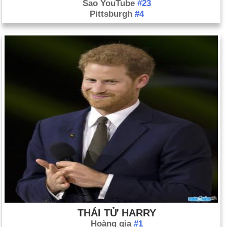
Sao YouTube
#23
Pittsburgh
#4
THÁI TỬ HARRY
Hoàng gia
#1