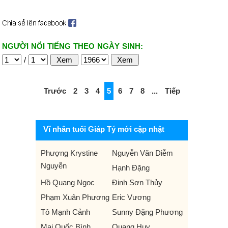
NGƯỜI NỔI TIẾNG THEO NGÀY SINH:
/
Trước
2
3
4
5
6
7
8
...
Tiếp
Vĩ nhân tuổi Giáp Tý mới cập nhật
Phượng Krystine
Nguyễn Văn Diễm
Nguyễn
Hạnh Đặng
Hồ Quang Ngọc
Đinh Sơn Thủy
Phạm Xuân Phương
Eric Vương
Tô Mạnh Cảnh
Sunny Đặng Phương
Mai Quốc Bình
Quang Huy