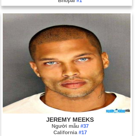
Bhopal
#1
JEREMY MEEKS
Người mẫu
#37
California
#17