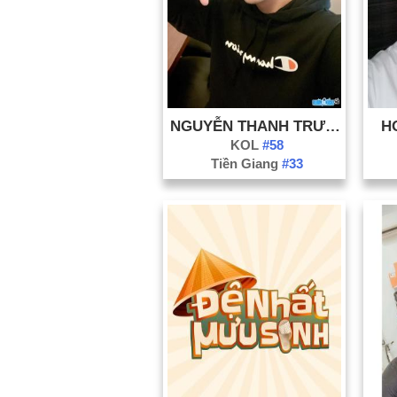
NGUYỄN THANH TRƯỜNG
H
KOL
#58
Tiền Giang
#33