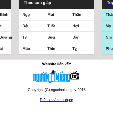
Theo con giáp
Top
 Bình
Ngọ
Mùi
Thân
Thà
t
Dậu
Tuất
Hợi
My
 Dương
Tý
Sửu
Dần
Nhi
ải
Mão
Thìn
Tỵ
Ph
Website liên kết:
Copyright (C) nguoinoitieng.tv 2016
Điều khoản sử dụng