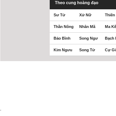
Theo cung hoàng đạo
Sư Tử
Xử Nữ
Thiên
Thần Nông
Nhân Mã
Ma Kế
Bảo Bình
Song Ngư
Bạch
Kim Ngưu
Song Tử
Cự Gi