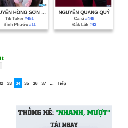
NGUYỄN HỒNG SƠN (CUSHIN)
NGUYỄN QUANG QUÝ
Tik Toker
#451
Ca sĩ
#448
Bình Phước
#11
Đắk Lắk
#43
H:
32
33
34
35
36
37
...
Tiếp