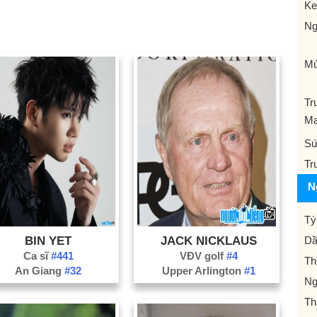
Ke
Ng
Mù
Tr
Ma
Sứ
Tr
N
Tý
BIN YET
JACK NICKLAUS
Dầ
Ca sĩ
#441
VĐV golf
#4
Th
An Giang
#32
Upper Arlington
#1
Ng
Th