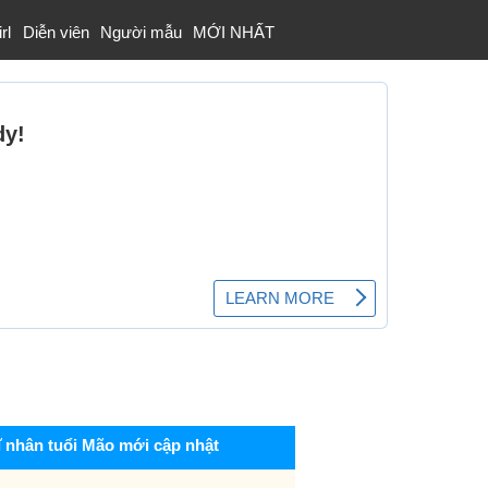
rl
Diễn viên
Người mẫu
MỚI NHẤT
ĩ nhân tuổi Mão mới cập nhật