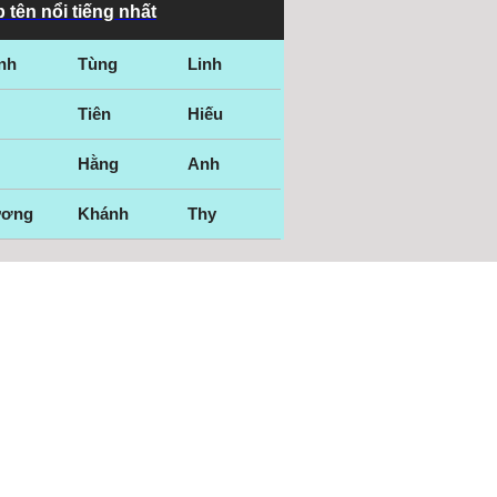
 tên nổi tiếng nhất
nh
Tùng
Linh
Tiên
Hiếu
Hằng
Anh
ương
Khánh
Thy