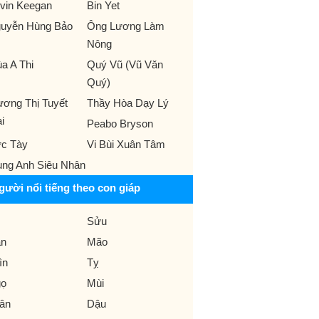
vin Keegan
Bin Yet
uyễn Hùng Bảo
Ông Lương Làm
Nông
a A Thi
Quý Vũ (Vũ Văn
Quý)
ương Thị Tuyết
Thầy Hòa Dạy Lý
i
Peabo Bryson
c Tày
Vi Bùi Xuân Tâm
ung Anh Siêu Nhân
gười nổi tiếng theo con giáp
Sửu
n
Mão
ìn
Tỵ
ọ
Mùi
ân
Dậu