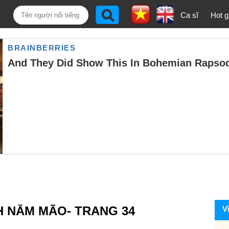
Ca sĩ
Hot gi
H NĂM MÃO- TRANG 34
V