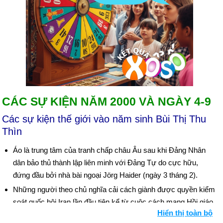
CÁC SỰ KIỆN NĂM 2000 VÀ NGÀY 4-9
Các sự kiện thế giới vào năm sinh Bùi Thị Thu
Thìn
Áo là trung tâm của tranh chấp châu Âu sau khi Đảng Nhân
dân bảo thủ thành lập liên minh với Đảng Tự do cực hữu,
đứng đầu bởi nhà bài ngoại Jörg Haider (ngày 3 tháng 2).
Những người theo chủ nghĩa cải cách giành được quyền kiểm
soát quốc hội Iran lần đầu tiên kể từ cuộc cách mạng Hồi giáo
Hiển thị toàn bộ
năm 1979 (ngày 26 tháng 2).