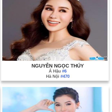
NGUYỄN NGỌC THÚY
Á Hậu
#6
Hà Nội
#470