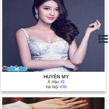
theo).
Cuộc nổi dậy trên toàn quốc lật đổ tổng thống Nam Tư
Milosevic (ngày 5 tháng 10); Vojislav Kostunica tuyên thệ
nhậm chức tổng thống (ngày 7 tháng 10).
Hoa Kỳ các thủy thủ trên tàu khu trục Hải quân Cole chết trong
vụ nổ khủng bố ở Yemen (ngày 12 tháng 10).
Bệnh bò điên cảnh báo châu Âu (30 tháng 11 và tiếp theo).
Xem thêm: Đánh giá 2000 năm và 2000 từng tháng
Ngày sinh Bùi Thị Thu Thìn (4-9) trong lịch sử
Ngày 4-9 năm 1781:
Kỷ niệm ngày thành lập Thành phố Los
Angeles. Thành phố này được thành lập bởi những người
HUYỀN MY
định cư đến từ Tây Ban Nha.
Á Hậu
#1
Ngày 4-9 năm 1888:
George Eastman đã được cấp bằng
Hà Nội
#70
sáng chế cho máy ảnh cuộn phim của mình và đăng ký nhãn
hiệu Kodak.
Ngày 4-9 năm 1951:
Tổng thống Harry S. Truman đã khánh