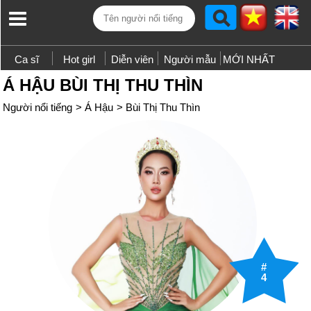
Ca sĩ
Hot girl
Diễn viên
Người mẫu
MỚI NHẤT
Á HẬU BÙI THỊ THU THÌN
Người nổi tiếng
>
Á Hậu
>
Bùi Thị Thu Thìn
#
4