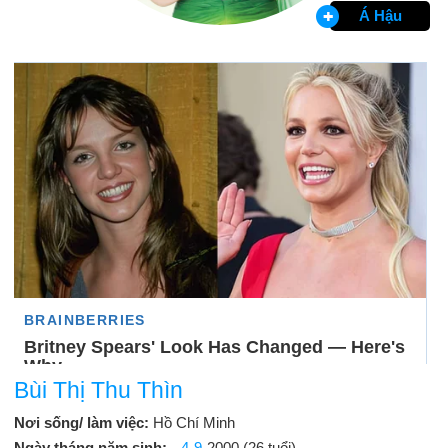
Á Hậu
Bùi Thị Thu Thìn
Nơi sống/ làm việc:
Hồ Chí Minh
Ngày tháng năm sinh:
4-9
-2000 (26 tuổi)