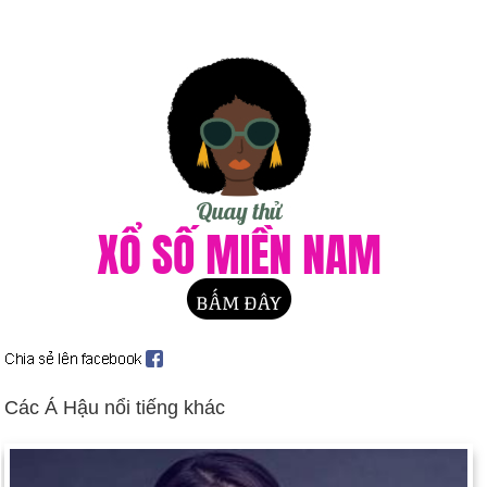
Việc quản lý Bắc Ireland được chuyển giao qua lại giữa Anh và
quốc hội Bắc Ireland mới thành lập; tranh chấp lớn về việc IRA
từ chối giải giáp vũ khí (từ tháng 2 đến tháng 5).
Cựu tổng thống Indonesia Suharto bị quản thúc tại gia, bị buộc
tội tham nhũng và lạm dụng quyền lực (ngày 29 tháng 5).
Các tổng thống của Triều Tiên và Hàn Quốc ký hiệp định hòa
bình và ít nhất là về mặt biểu tượng, chấm dứt nửa thế kỷ đối
kháng (ngày 13 tháng 6).
Vicente Fox Quesada được bầu làm tổng thống Mexico, chấm
dứt 71 năm độc đảng cầm quyền của Đảng Cách mạng Thể
chế (PRI) (ngày 2 tháng 7).
Vụ tai nạn máy bay Concorde giết chết 113 người ở gần Paris
(ngày 25 tháng 7).
Người Palestine và người Israel xung đột, được thúc đẩy bởi
Các Á Hậu nổi tiếng khác
chuyến thăm của nhà lãnh đạo cánh hữu Israel Ariel Sharon
tới thánh địa chung của người Do Thái / Hồi giáo; "Al Aksa
intifada" vẫn tiếp tục không suy giảm (ngày 30 tháng 9 và tiếp