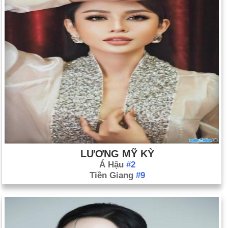
thành dịch vụ truyền hình xuyên lục địa ở Hoa Kỳ khi AT&T
thực hiện bài phát biểu của ông tới phiên khai mạc của Công
ước Hòa bình Nhật Bản ở San Francisco.
Ngày 4-9 năm 1957:
Chín học sinh da đen đã cố gắng vào
trường Trung học Trung tâm của Little Rock nhưng bị lực
lượng Vệ binh Quốc gia chặn lại. Thống đốc Arkansas Orval
Faubus đã triệu tập quân đội liên bang.
Ngày 4-9 năm 1972:
Vận động viên bơi lội Mark Spitz của U.
S. đã giành được huy chương vàng thứ bảy kỷ lục tại Thế vận
hội mùa hè Munich.
LƯƠNG MỸ KỲ
Á Hậu
#2
Tiền Giang
#9