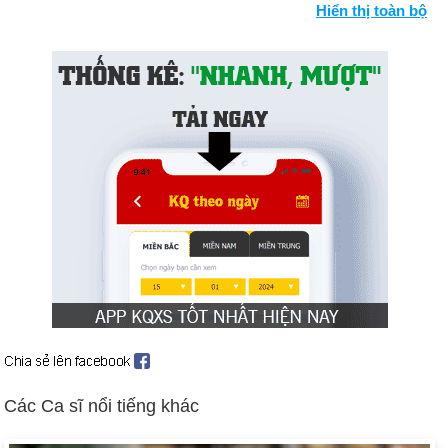
Hiển thị toàn bộ
cảnh: Chiến tranh Việt Nam
Một cuộc nổi dậy của người Palestine nổ ra ở Jordan. Các lực
lượng trung thành với Vua Hussein đã trấn áp cuộc nổi dậy và
trục xuất PLO khỏi đất nước.
Động đất giết chết hơn 50.000 người ở Peru (ngày 31 tháng
5).
Tổng thống Ai Cập Nasser qua đời và được thay thế bởi
Anwar el-Sadat.
Tonga (ngày 4 tháng 6) và Fiji (ngày 10 tháng 10) giành độc lập
từ Anh.
Ngày sinh Quang Thành (8-6) trong lịch sử
Ngày 8-6 năm 632:
Nhà tiên tri người Ả Rập và là người sáng
lập đạo Hồi, Muhammad, đã qua đời.
Ngày 8-6 năm 1845:
Tổng thống thứ 7 của Hoa Kỳ, Andrew
Các Ca sĩ nổi tiếng khác
Jackson qua đời tại Tennessee.
Ngày 8-6 năm 1861:
Tennessee trở thành tiểu bang thứ 11 và