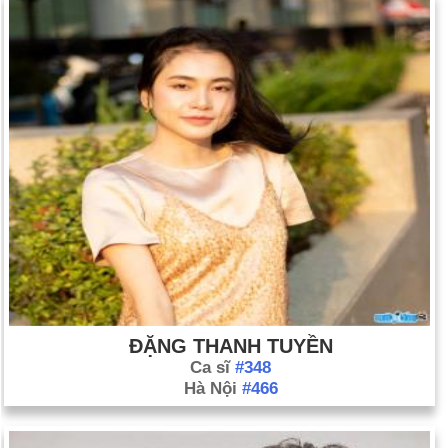
cuối cùng ly khai khỏi Liên minh.
Ngày 8-6 năm 1968:
James Earl Ray, sát thủ của Martin
Luther King, Jr., đã bị bắt.
Ngày 8-6 năm 1982:
Tổng thống Reagan trở thành tổng thống
Mỹ đầu tiên phát biểu tại một phiên họp chung của Quốc hội
Anh.
Ngày 8-6 năm 1983:
Satchel Paige vĩ đại của Liên đoàn bóng
chày da đen đã chết.
Ngày 8-6 năm 2001:
Tony Blair và Đảng Lao động của ông đã
giành chiến thắng trong nhiệm kỳ thứ hai, áp đảo phe đối lập tại
các cuộc thăm dò.
ĐẶNG THANH TUYỀN
Ca sĩ
#348
Hà Nội
#466