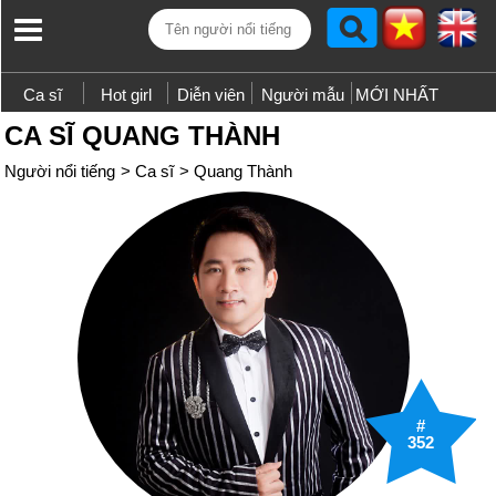
Ca sĩ
Hot girl
Diễn viên
Người mẫu
MỚI NHẤT
CA SĨ QUANG THÀNH
Người nổi tiếng
>
Ca sĩ
>
Quang Thành
#
352