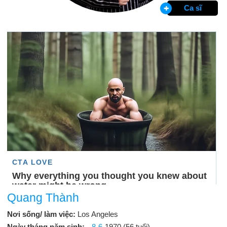
Ca sĩ
Quang Thành
Nơi sống/ làm việc:
Los Angeles
Ngày tháng năm sinh:
8-6
-1970 (56 tuổi)