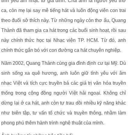
tình yêu âm nhạc từ gia đình. Cha anh là người yêu thơ
ca, còn mẹ lại say mê tiếng hát và luôn động viên con trai
theo đuổi sở thích này. Từ những ngày còn thơ ấu, Quang
Thành đã tham gia ca hát trong các buổi sinh hoạt, rồi sau
này chính thức học tại Nhạc viện TP. HCM. Từ đó, anh
chính thức gắn bó với con đường ca hát chuyên nghiệp.
Năm 2002, Quang Thành cùng gia đình định cư tại Mỹ. Dù
sinh sống xa quê hương, anh luôn giữ tình yêu với âm
nhạc Việt và tích cực truyền bá các giá trị văn hóa truyền
thống trong cộng đồng người Việt hải ngoại. Không chỉ
dừng lại ở ca hát, anh còn tự trau dồi nhiều kỹ năng khác
như biên tập, tư vấn tổ chức và truyền thông, nhằm làm
phong phú thêm hành trình nghệ thuật của mình.