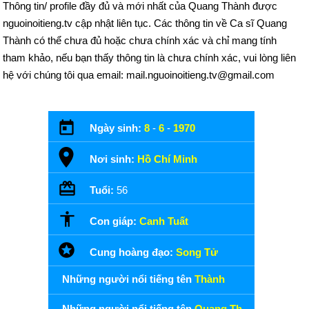
Thông tin/ profile đầy đủ và mới nhất của Quang Thành được
nguoinoitieng.tv cập nhật liên tục. Các thông tin về Ca sĩ Quang
Thành có thể chưa đủ hoặc chưa chính xác và chỉ mang tính
tham khảo, nếu bạn thấy thông tin là chưa chính xác, vui lòng liên
hệ với chúng tôi qua email: mail.nguoinoitieng.tv@gmail.com
Ngày sinh:
8
-
6
-
1970
Nơi sinh:
Hồ Chí Minh
Tuổi:
56
Con giáp:
Canh Tuất
Cung hoàng đạo:
Song Tử
Những người nổi tiếng tên
Thành
Những người nổi tiếng tên
Quang Thành