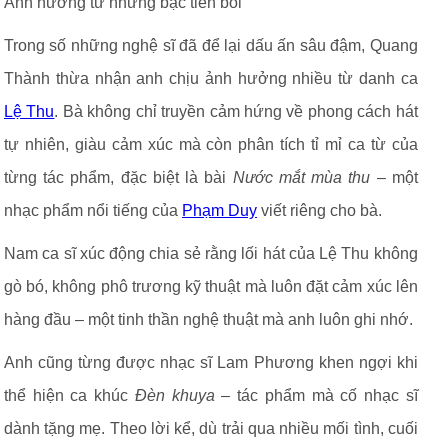
Ảnh hưởng từ những bậc tiền bối
Trong số những nghệ sĩ đã để lại dấu ấn sâu đậm, Quang
Thành thừa nhận anh chịu ảnh hưởng nhiều từ danh ca
Lệ Thu
. Bà không chỉ truyền cảm hứng về phong cách hát
tự nhiên, giàu cảm xúc mà còn phân tích tỉ mỉ ca từ của
từng tác phẩm, đặc biệt là bài
Nước mắt mùa thu
– một
nhạc phẩm nổi tiếng của
Phạm Duy
viết riêng cho bà.
Nam ca sĩ xúc động chia sẻ rằng lối hát của Lệ Thu không
gò bó, không phô trương kỹ thuật mà luôn đặt cảm xúc lên
hàng đầu – một tinh thần nghệ thuật mà anh luôn ghi nhớ.
Anh cũng từng được nhạc sĩ Lam Phương khen ngợi khi
thể hiện ca khúc
Đèn khuya
– tác phẩm mà cố nhạc sĩ
dành tặng mẹ. Theo lời kể, dù trải qua nhiều mối tình, cuối