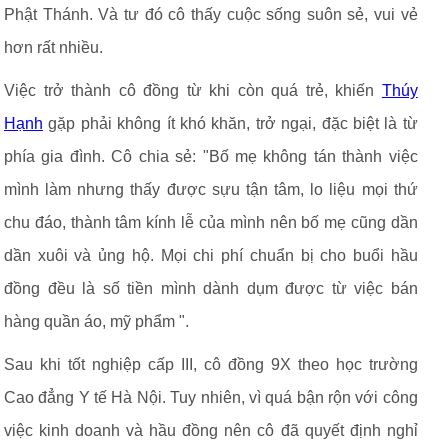
Phật Thánh. Và tư đó cô thấy cuộc sống suôn sẻ, vui vẻ
hơn rất nhiều.
Việc trở thành cô đồng từ khi còn quá trẻ, khiến
Thúy
Hạnh
gặp phải không ít khó khăn, trở ngại, đặc biệt là từ
phía gia đình. Cô chia sẻ: "Bố mẹ không tán thành việc
mình làm nhưng thấy được sựu tận tâm, lo liệu mọi thứ
chu đáo, thành tâm kính lễ của mình nên bố mẹ cũng dần
dần xuôi và ủng hộ. Mọi chi phí chuẩn bị cho buổi hầu
đồng đều là số tiền mình dành dụm được từ việc bán
hàng quần áo, mỹ phẩm ".
Sau khi tốt nghiệp cấp III, cô đồng 9X theo học trường
Cao đẳng Y tế Hà Nội. Tuy nhiên, vì quá bận rộn với công
việc kinh doanh và hầu đồng nên cô đã quyết định nghỉ