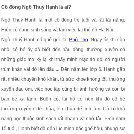
Cô đồng Ngô Thuý Hạnh là ai?
Ngô Thuý Hạnh là một cô đồng trẻ tuổi và rất tài năng.
Hiện cô đang sinh sống và làm việc tại thủ đô Hà Nội.
Ngô Thuý Hạnh có quê gốc tại
Phú Thọ
. Ngay từ khi còn
nhỏ, cô bé ấy đã biết đến hầu đồng, thường xuyên có
những giấc mơ kỳ lạ khi thấy mình mặc áo đỏ, có người
trùm khăn vải đỏ lên đầu,... Đến năm lên lớp 6, Hạnh gặp
rất nhiều chuyện khó khăn, từ sức khỏe không tốt, thường
xuyên đau ốm, việc học tập cũng bị ảnh hưởng và còn bị
bạn bè xa lánh. Buồn có, tủi hổ có nên khi đó cô bé
thường xuyên đi lễ chùa, lên chùa để tịnh tâm. Cô có khả
năng học thuộc kinh sách rất nhanh và nhớ lâu. Đến năm
15 tuổi, Hạnh biết đã đến lúc mình bắc ghế hầu, phụng sự