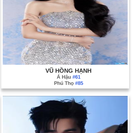
VŨ HỒNG HẠNH
Á Hậu
#61
Phú Thọ
#85