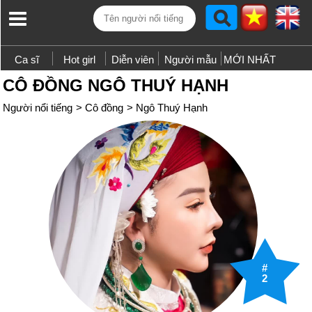
Ca sĩ
Hot girl
Diễn viên
Người mẫu
MỚI NHẤT
CÔ ĐỒNG NGÔ THUÝ HẠNH
Người nổi tiếng
>
Cô đồng
>
Ngô Thuý Hạnh
#
2