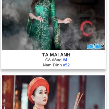
TẠ MAI ANH
Cô đồng
#4
Nam Định
#52