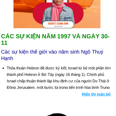
CÁC SỰ KIỆN NĂM 1997 VÀ NGÀY 30-
11
Các sự kiện thế giới vào năm sinh Ngô Thuý
Hạnh
Thỏa thuận Hebron đã được ký kết; Israel từ bỏ một phần lớn
thành phố Hebron ở Bờ Tây (ngày 16 tháng 1). Chính phủ
Israel chấp thuận thành lập khu định cư của người Do Thái ở
Đông Jerusalem, một bước lùi trong tiến trình hòa bình Trung
Đông (ngày 26 tháng 2). Bối cảnh: Đàm phán Hòa bình Trung
Hiển thị toàn bộ
Đông
Hoa Kỳ, Vương quốc Anh và Pháp đồng ý đóng băng chiến lợi
phẩm vàng của Đức Quốc xã (ngày 3 tháng 2).