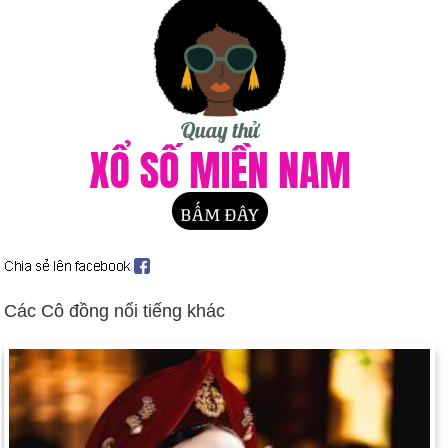
Hồng Kông trở lại chế độ cai trị của Trung Quốc (ngày 30
tháng 6).
Khmer Đỏ tổ chức phiên tòa xét xử thủ lĩnh lâu năm Pol Pot
(ngày 25 tháng 7).
Gói thanh toán đầu tiên của Thụy Sĩ cho các nạn nhân
Holocaust (ngày 17 tháng 9).
Liên minh Châu Âu có kế hoạch kết nạp sáu quốc gia (ngày 13
tháng 12).
Ngày sinh Ngô Thuý Hạnh (30-11) trong lịch sử
Ngày 30-11 năm 1804:
Thẩm phán Tòa án Tối cao Samuel
Chase đã bị xét xử vì tội thiên vị chính trị.
Các Cô đồng nổi tiếng khác
Ngày 30-11 năm 1900:
Tác giả người Ireland Oscar Wilde qua
đời ở Paris ở tuổi 46.
Ngày 30-11 năm 1940:
Lucille Ball và Desi Arnaz đã kết hôn.
Ngày 30-11 năm 1966:
Barbados trở nên độc lập khỏi Vương
quốc Anh.