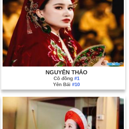
Ngày 30-11 năm 1974:
Hài cốt hóa thạch của một tổ tiên nữ
loài người tên là Lucy (sau bài hát Lucy in the Sky with
Diamonds của ban nhạc Beatles) đã được tìm thấy ở Ethiopia.
Ngày 30-11 năm 1993:
Dự luật Brady, yêu cầu thời gian chờ 5
ngày để mua súng ngắn, đã được ký.
Ngày 30-11 năm 1995:
Tổng thống Bill Clinton trở thành tổng
thống Hoa Kỳ đầu tiên đến thăm Bắc Ireland.
Ngày 30-11 năm 2004:
Ken Jennings đã kết thúc trận thắng
kéo dài 74 trận của mình trên chương trình trò chơi, Jeopardy!
NGUYÊN THẢO
Cô đồng
#1
Yên Bái
#10