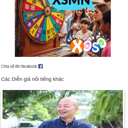
Những người theo đạo Tin lành Ulster tuyên bố ngừng bắn
(ngày 13 tháng 10).
Aristide trở lại Haiti (ngày 4 tháng 10), thành lập Chính phủ với
Thủ tướng và Nội các đầy đủ (ngày 9 tháng 11).
Hoa Kỳ cử lực lượng đến Vịnh Ba Tư (ngày 7 tháng 10).
Người Nga tấn công Cộng hòa Chechnya ly khai (ngày 11
tháng 12 và tiếp theo).
Ngày sinh Hiểu Linh (25-12) trong lịch sử
Ngày 25-12 năm 1066:
William the Conqueror lên ngôi Vua
Các Diễn giả nổi tiếng khác
của Anh.
Ngày 25-12 năm 1776:
Nhà khai quốc Hoa Kỳ, George
Washington đã vượt qua sông Delaware và khiến những
người Hessian kinh ngạc.
Ngày 25-12 năm 1868:
Tổng thống Andrew Johnson đã ân xá
vô điều kiện cho tất cả những người có liên quan đến cuộc nổi
dậy ở miền Nam dẫn đến Nội chiến.