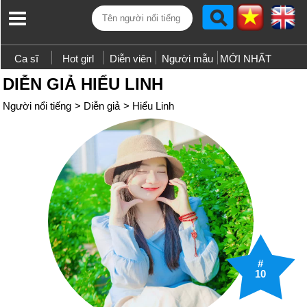
Ca sĩ
Hot girl
Diễn viên
Người mẫu
MỚI NHẤT
DIỄN GIẢ HIỂU LINH
Người nổi tiếng
>
Diễn giả
>
Hiểu Linh
#
10