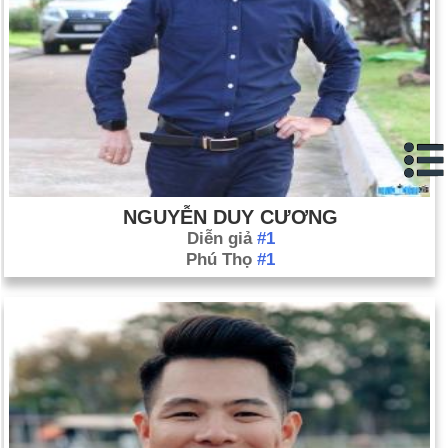
Ngày 25-12 năm 1926:
Hirohito trở thành hoàng đế của Nhật
Bản.
Ngày 25-12 năm 1977:
Nam diễn viên, đạo diễn và nhà sản
xuất phim người Anh Charlie Chaplin qua đời ở Thụy Sĩ ở tuổi
88.
Ngày 25-12 năm 1989:
Cựu tổng thống Romania Nicolae
Ceausescu và vợ bị xử tử.
Ngày 25-12 năm 1991:
Tổng thống Mikhail Gorbachev từ
NGUYỄN DUY CƯƠNG
chức sau khi Liên Xô tan rã.
Diễn giả
#1
Phú Thọ
#1