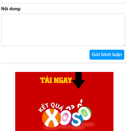
cô thân thiện
Nội dung:
Phương Nguyên
09/11/25 15:29
Quê cô ở đâu ạ! Em là học sinh Quỳnh Trang đây !
Phương Nguyên
09/11/25 15:16
Cô Hiểu Linh ơi, con yêu cô !
xuân
14/09/25 9:24
cô Linh mới về trường Cao Đẳng mình xong, cô siêu đáng yêu
và thân thiện
Thùy Dương
21/04/25 18:40
Hôm Thứ 2 tuần trước cô cũng ở trng mình nè MỄ TRÌ cô làm
các em lớp 3 xúc động chỉ qua lời nói
Hiếu
06/11/23 22:12