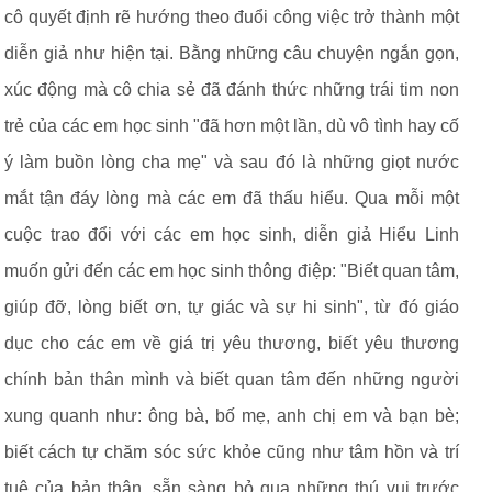
cô quyết định rẽ hướng theo đuổi công việc trở thành một
diễn giả như hiện tại. Bằng những câu chuyện ngắn gọn,
xúc động mà cô chia sẻ đã đánh thức những trái tim non
trẻ của các em học sinh "đã hơn một lần, dù vô tình hay cố
ý làm buồn lòng cha mẹ" và sau đó là những giọt nước
mắt tận đáy lòng mà các em đã thấu hiểu. Qua mỗi một
cuộc trao đổi với các em học sinh, diễn giả Hiểu Linh
muốn gửi đến các em học sinh thông điệp: "Biết quan tâm,
giúp đỡ, lòng biết ơn, tự giác và sự hi sinh", từ đó giáo
dục cho các em về giá trị yêu thương, biết yêu thương
chính bản thân mình và biết quan tâm đến những người
xung quanh như: ông bà, bố mẹ, anh chị em và bạn bè;
biết cách tự chăm sóc sức khỏe cũng như tâm hồn và trí
tuệ của bản thân, sẵn sàng bỏ qua những thú vui trước