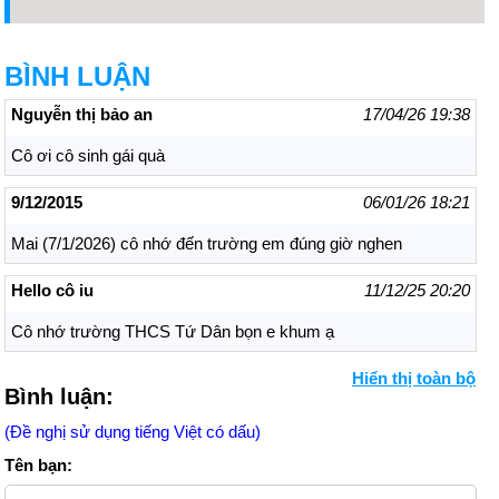
BÌNH LUẬN
Nguyễn thị bảo an
17/04/26 19:38
Cô ơi cô sinh gái quà
9/12/2015
06/01/26 18:21
Mai (7/1/2026) cô nhớ đến trường em đúng giờ nghen
Hello cô iu
11/12/25 20:20
Cô nhớ trường THCS Tứ Dân bọn e khum ạ
Hello cô iu
Hiển thị toàn bộ
11/12/25 20:20
Bình luận:
Cô nhớ trường THCS Tứ Dân bọn e khúm ak
(Đề nghị sử dụng tiếng Việt có dấu)
Tên bạn:
em chào cô
10/11/25 12:45