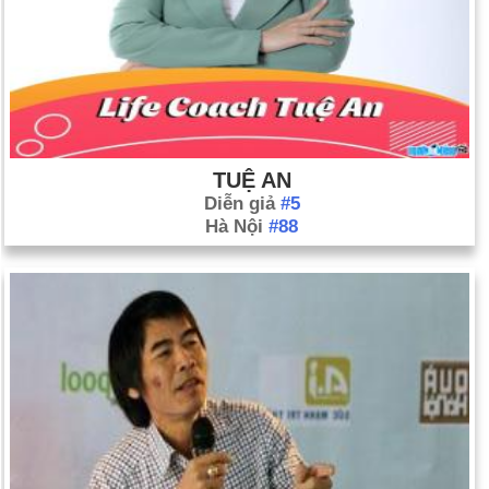
TUỆ AN
Diễn giả
#5
Hà Nội
#88