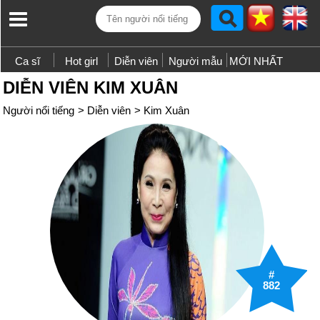
Ca sĩ
Hot girl
Diễn viên
Người mẫu
MỚI NHẤT
DIỄN VIÊN KIM XUÂN
Người nổi tiếng
>
Diễn viên
>
Kim Xuân
#
882