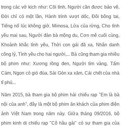
trong các vở kịch như: Cõi tình, Người cần được bảo vệ,
Đời chỉ có một lần, Hành trình vượt dốc, Đôi bông tai,
Tiếng nổ lúc không giờ, Mimosa, Lửa của rừng, Cho tình
yêu mai sau, Người đàn bà mộng du, Cơn mê cuối cùng,
Khoảnh khắc tình yêu, Thời con gái đã xa, Nhân danh
công lý, Tình yêu cho hai người,... Bà cũng tham gia nhiều
bộ phim như: Xương rồng đen, Người tìm vàng, Tấm
Cám, Ngọn cỏ gió đùa, Sài Gòn xa xăm, Cái chết của nhà
tỉ phú...
Năm 2015, bà tham gia bộ phim hài chiếu rạp "Em là bà
nội của anh", đây là một bộ phim ăn khách của phim điện
ảnh Việt Nam trong năm này. Giữa tháng 09/2016, bộ
phim kinh dị chiếu rạp "Cô hầu gái" có sự tham gia của