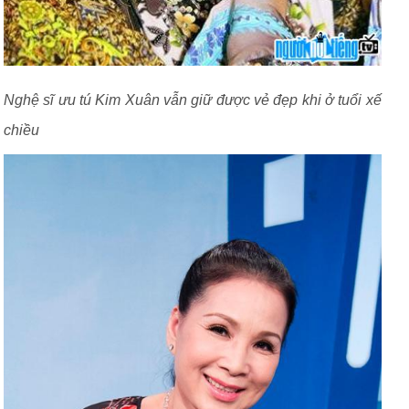
Nghệ sĩ ưu tú Kim Xuân vẫn giữ được vẻ đẹp khi ở tuổi xế
chiều