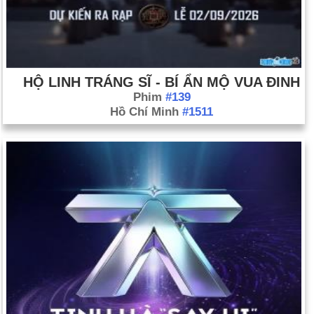
HỘ LINH TRÁNG SĨ - BÍ ẨN MỘ VUA ĐINH
Phim
#139
Hồ Chí Minh
#1511