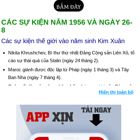
CÁC SỰ KIỆN NĂM 1956 VÀ NGÀY 26-
8
Các sự kiện thế giới vào năm sinh Kim Xuân
Nikita Khrushchev, Bí thư thứ nhất Đảng Cộng sản Liên Xô, tố
cáo sự thái quá của Stalin (ngày 24 tháng 2).
Maroc giành được độc lập từ Pháp (ngày 1 tháng 3) và Tây
Ban Nha (ngày 7 tháng 4).
Cuộc nổi dậy của công nhân chống lại sự cai trị của Cộng sản
Hiển thị toàn bộ
ở Ba Lan đã bị dập tắt (từ ngày 28 đến 30 tháng 6).
Ai Cập giành quyền kiểm soát Kênh đào Suez (ngày 26 tháng
7). Israel tiến hành cuộc tấn công vào bán đảo Sinai của Ai
Cập và tiến về kênh đào Suez (ngày 29 tháng 10). Anh và
Pháp xâm lược Ai Cập tại Port Said (ngày 5 tháng 11). Việc
ngừng bắn do áp lực của Hoa Kỳ ngăn chặn bước tiến của